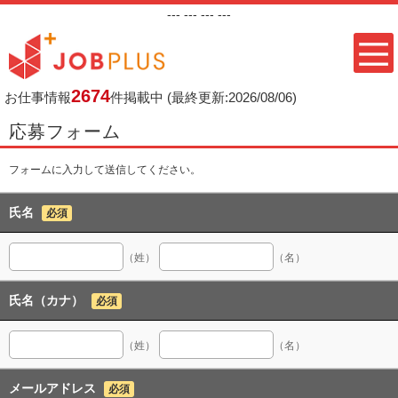
---
--- ---
---
2674
お仕事情報
件掲載中
(最終更新:2026/08/06)
応募フォーム
フォームに入力して送信してください。
氏名
必須
（姓）
（名）
氏名（カナ）
必須
（姓）
（名）
メールアドレス
必須