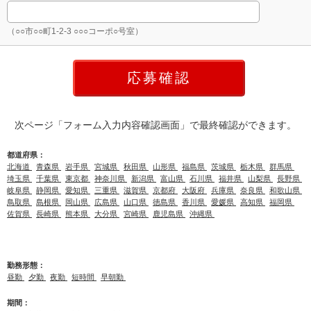
（○○市○○町1-2-3 ○○○コーポ○号室）
次ページ「フォーム入力内容確認画面」で最終確認ができます。
都道府県：
北海道
青森県
岩手県
宮城県
秋田県
山形県
福島県
茨城県
栃木県
群馬県
埼玉県
千葉県
東京都
神奈川県
新潟県
富山県
石川県
福井県
山梨県
長野県
岐阜県
静岡県
愛知県
三重県
滋賀県
京都府
大阪府
兵庫県
奈良県
和歌山県
鳥取県
島根県
岡山県
広島県
山口県
徳島県
香川県
愛媛県
高知県
福岡県
佐賀県
長崎県
熊本県
大分県
宮崎県
鹿児島県
沖縄県
勤務形態：
昼勤
夕勤
夜勤
短時間
早朝勤
期間：