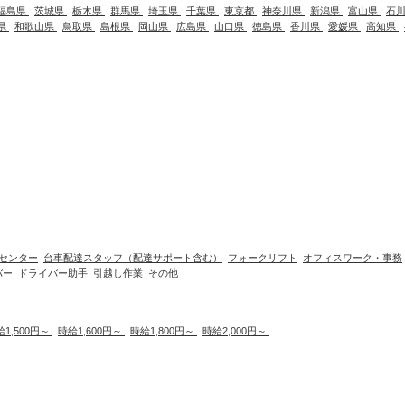
福島県
茨城県
栃木県
群馬県
埼玉県
千葉県
東京都
神奈川県
新潟県
富山県
石
県
和歌山県
鳥取県
島根県
岡山県
広島県
山口県
徳島県
香川県
愛媛県
高知県
センター
台車配達スタッフ（配達サポート含む）
フォークリフト
オフィスワーク・事務
バー
ドライバー助手
引越し作業
その他
給1,500円～
時給1,600円～
時給1,800円～
時給2,000円～