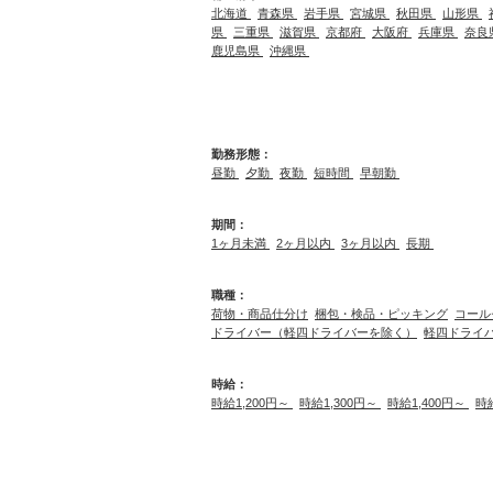
北海道
青森県
岩手県
宮城県
秋田県
山形県
県
三重県
滋賀県
京都府
大阪府
兵庫県
奈良
鹿児島県
沖縄県
勤務形態：
昼勤
夕勤
夜勤
短時間
早朝勤
期間：
1ヶ月未満
2ヶ月以内
3ヶ月以内
長期
職種：
荷物・商品仕分け
梱包・検品・ピッキング
コール
ドライバー（軽四ドライバーを除く）
軽四ドライ
時給：
時給1,200円～
時給1,300円～
時給1,400円～
時