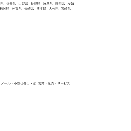
川県
福井県
山梨県
長野県
岐阜県
静岡県
愛知
福岡県
佐賀県
長崎県
熊本県
大分県
宮崎県
メール・小物仕分け・他
営業・販売・サービス