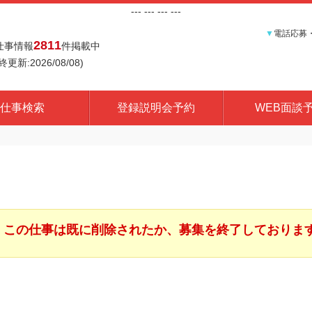
---
--- ---
---
▼
電話応募
2811
仕事情報
件掲載中
終更新:2026/08/08)
仕事検索
登録説明会予約
WEB面談
この仕事は既に削除されたか、募集を終了しておりま