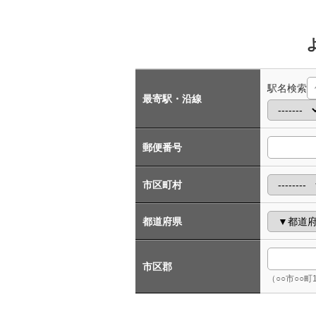
駅名検索
最寄駅・沿線
郵便番号
市区町村
都道府県
市区郡
（○○市○○町1