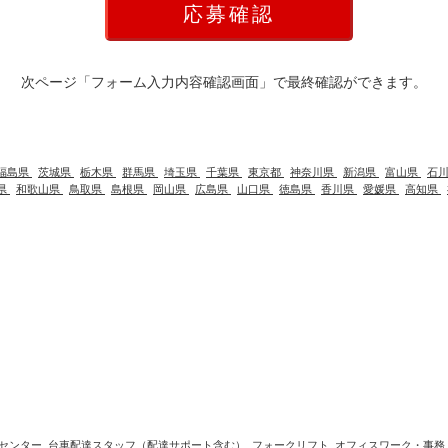
次ページ「フォーム入力内容確認画面」で最終確認ができます。
福島県
茨城県
栃木県
群馬県
埼玉県
千葉県
東京都
神奈川県
新潟県
富山県
石
県
和歌山県
鳥取県
島根県
岡山県
広島県
山口県
徳島県
香川県
愛媛県
高知県
センター
台車配達スタッフ（配達サポート含む）
フォークリフト
オフィスワーク・事務