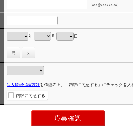
（xxx@xxxx.xx.xx）
年
月
日
男
女
個人情報保護方針
を確認の上、「内容に同意する」にチェックを入
内容に同意する