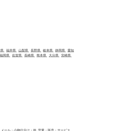
川県
福井県
山梨県
長野県
岐阜県
静岡県
愛知
福岡県
佐賀県
長崎県
熊本県
大分県
宮崎県
メール・小物仕分け・他
営業・販売・サービス