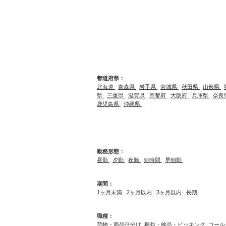
都道府県：
北海道
青森県
岩手県
宮城県
秋田県
山形県
県
三重県
滋賀県
京都府
大阪府
兵庫県
奈良
鹿児島県
沖縄県
勤務形態：
昼勤
夕勤
夜勤
短時間
早朝勤
期間：
1ヶ月未満
2ヶ月以内
3ヶ月以内
長期
職種：
荷物・商品仕分け
梱包・検品・ピッキング
コール