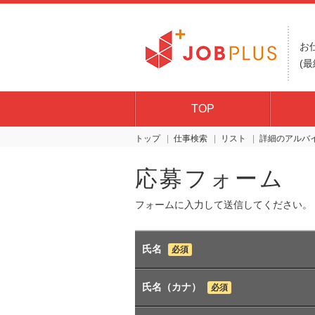
お
(最
TOP
トップ
仕事検索
リスト
詳細
応募フォーム
フォームに入力して送信してください。
氏名
必須
氏名（カナ）
必須