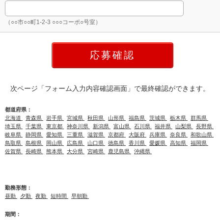
（○○市○○町1-2-3 ○○○コーポ○号室）
次ページ「フォーム入力内容確認画面」で最終確認ができます。
都道府県：
北海道
青森県
岩手県
宮城県
秋田県
山形県
福島県
茨城県
栃木県
群馬県
埼玉県
千葉県
東京都
神奈川県
新潟県
富山県
石川県
福井県
山梨県
長野県
岐阜県
静岡県
愛知県
三重県
滋賀県
京都府
大阪府
兵庫県
奈良県
和歌山県
鳥取県
島根県
岡山県
広島県
山口県
徳島県
香川県
愛媛県
高知県
福岡県
佐賀県
長崎県
熊本県
大分県
宮崎県
鹿児島県
沖縄県
勤務形態：
昼勤
夕勤
夜勤
短時間
早朝勤
期間：