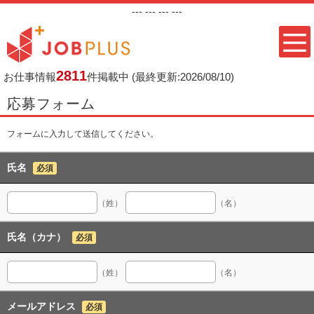
---
--- ---
---
2811
お仕事情報
件掲載中
(最終更新:2026/08/10)
応募フォーム
フォームに入力して送信してください。
氏名
必須
（姓）
（名）
氏名（カナ）
必須
（姓）
（名）
メールアドレス
必須