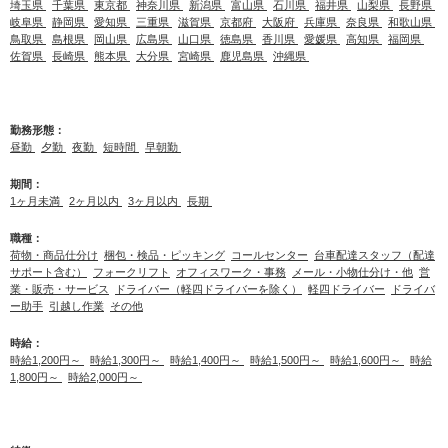
埼玉県
千葉県
東京都
神奈川県
新潟県
富山県
石川県
福井県
山梨県
長野県
岐阜県
静岡県
愛知県
三重県
滋賀県
京都府
大阪府
兵庫県
奈良県
和歌山県
鳥取県
島根県
岡山県
広島県
山口県
徳島県
香川県
愛媛県
高知県
福岡県
佐賀県
長崎県
熊本県
大分県
宮崎県
鹿児島県
沖縄県
勤務形態：
昼勤
夕勤
夜勤
短時間
早朝勤
期間：
1ヶ月未満
2ヶ月以内
3ヶ月以内
長期
職種：
荷物・商品仕分け
梱包・検品・ピッキング
コールセンター
台車配達スタッフ（配達
サポート含む）
フォークリフト
オフィスワーク・事務
メール・小物仕分け・他
営
業・販売・サービス
ドライバー（軽四ドライバーを除く）
軽四ドライバー
ドライバ
ー助手
引越し作業
その他
時給：
時給1,200円～
時給1,300円～
時給1,400円～
時給1,500円～
時給1,600円～
時給
1,800円～
時給2,000円～