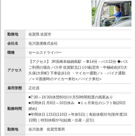
勤務地
佐賀県 佐賀市
会社名
佐川急便株式会社
職種
セールスドライバー
【アクセス】 JR長崎本線鍋島駅 ・車14分・バス22分 ◆バス
ご利用の場合 バス停 佐賀駅北口 (小城(尼寺・中極経由)行)大
アクセス
久保(大和町) 下車徒歩1分 ・マイカー通勤／○ ・バイク通勤
／○ ※面接時のマイカー来社○／バイク来社○
雇用形態
正社員
■7:30～16:30(休憩60分)※月50時間程度の残業あり
■月間休日 月8日～10日休み ■１ヶ月単位のシフト制(20日
勤務時間
締め)
■年間休日 115日(110日＋年休5日)｜有給休暇付与(初年度10
日間)｜特別休暇付与(結婚・出産・忌引)
勤務地
佐川急便 佐賀営業所