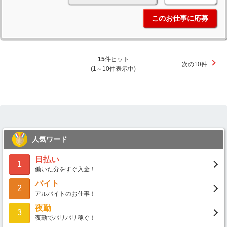
このお仕事に応募
15
件ヒット
次の10件
(1～10件表示中)
人気ワード
日払い
1
働いた分をすぐ入金！
バイト
2
アルバイトのお仕事！
夜勤
3
夜勤でバリバリ稼ぐ！