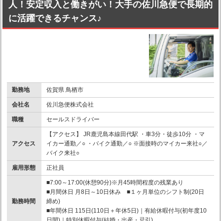
人！安定収入と働きがい！大手の佐川急便で長期的
に活躍できるチャンス♪
勤務地
佐賀県 鳥栖市
会社名
佐川急便株式会社
職種
セールスドライバー
【アクセス】 JR鹿児島本線田代駅 ・車3分・徒歩10分 ・マ
アクセス
イカー通勤／○ ・バイク通勤／○ ※面接時のマイカー来社○／
バイク来社○
雇用形態
正社員
■7:00～17:00(休憩90分)※月45時間程度の残業あり
■月間休日 月8日～10日休み ■１ヶ月単位のシフト制(20日
勤務時間
締め)
■年間休日 115日(110日＋年休5日)｜有給休暇付与(初年度10
日間)｜特別休暇付与(結婚・出産・忌引)