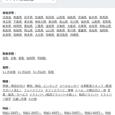
都道府県：
北海道
青森県
岩手県
宮城県
秋田県
山形県
福島県
茨城県
栃木県
群馬県
埼玉県
千葉県
東京都
神奈川県
新潟県
富山県
石川県
福井県
山梨県
長野県
岐阜県
静岡県
愛知県
三重県
滋賀県
京都府
大阪府
兵庫県
奈良県
和歌山県
鳥取県
島根県
岡山県
広島県
山口県
徳島県
香川県
愛媛県
高知県
福岡県
佐賀県
長崎県
熊本県
大分県
宮崎県
鹿児島県
沖縄県
勤務形態：
昼勤
夕勤
夜勤
短時間
早朝勤
期間：
1ヶ月未満
2ヶ月以内
3ヶ月以内
長期
職種：
荷物・商品仕分け
梱包・検品・ピッキング
コールセンター
台車配達スタッフ（配達
サポート含む）
フォークリフト
オフィスワーク・事務
メール・小物仕分け・他
営
業・販売・サービス
ドライバー（軽四ドライバーを除く）
軽四ドライバー
ドライバ
ー助手
引越し作業
その他
時給：
時給1,200円～
時給1,300円～
時給1,400円～
時給1,500円～
時給1,600円～
時給