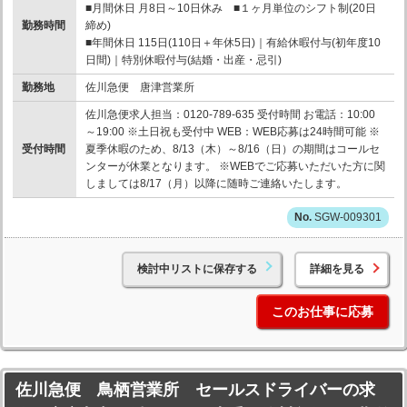
■月間休日 月8日～10日休み ■１ヶ月単位のシフト制(20日
勤務時間
締め)
■年間休日 115日(110日＋年休5日)｜有給休暇付与(初年度10
日間)｜特別休暇付与(結婚・出産・忌引)
勤務地
佐川急便 唐津営業所
佐川急便求人担当：0120-789-635 受付時間 お電話：10:00
～19:00 ※土日祝も受付中 WEB：WEB応募は24時間可能 ※
受付時間
夏季休暇のため、8/13（木）～8/16（日）の期間はコールセ
ンターが休業となります。 ※WEBでご応募いただいた方に関
しましては8/17（月）以降に随時ご連絡いたします。
SGW-009301
検討中リストに保存する
詳細を見る
このお仕事に応募
佐川急便 鳥栖営業所 セールスドライバーの求