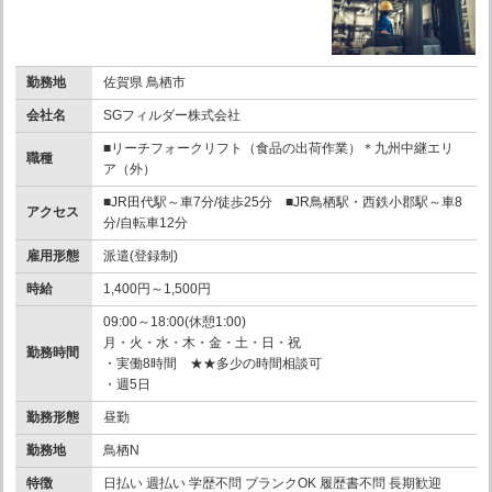
勤務地
佐賀県 鳥栖市
会社名
SGフィルダー株式会社
■リーチフォークリフト（食品の出荷作業）＊九州中継エリ
職種
ア（外）
■JR田代駅～車7分/徒歩25分 ■JR鳥栖駅・西鉄小郡駅～車8
アクセス
分/自転車12分
雇用形態
派遣(登録制)
時給
1,400円～1,500円
09:00～18:00(休憩1:00)
月・火・水・木・金・土・日・祝
勤務時間
・実働8時間 ★★多少の時間相談可
・週5日
勤務形態
昼勤
勤務地
鳥栖N
特徴
日払い 週払い 学歴不問 ブランクOK 履歴書不問 長期歓迎