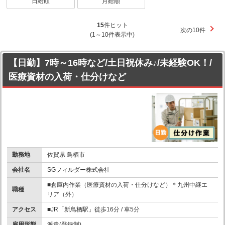
日給順
月給順
15
件ヒット
次の10件
(1～10件表示中)
【日勤】7時～16時など/土日祝休み♪/未経験OK！/
医療資材の入荷・仕分けなど
勤務地
佐賀県 鳥栖市
会社名
SGフィルダー株式会社
■倉庫内作業（医療資材の入荷・仕分けなど）＊九州中継エ
職種
リア（外）
アクセス
■JR「新鳥栖駅」徒歩16分 / 車5分
雇用形態
派遣(登録制)