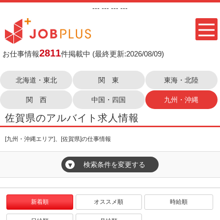
---
--- ---
---
2811
お仕事情報
件掲載中
(最終更新:2026/08/09)
北海道・東北
関 東
東海・北陸
関 西
中国・四国
九州・沖縄
佐賀県のアルバイト求人情報
[九州・沖縄エリア]、[佐賀県]の仕事情報
検索条件を変更する
▼
新着順
オススメ順
時給順