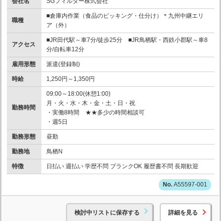
会社名
SGフィルダー株式会社
■倉庫内作業（食品のピッキング・仕分け）＊九州中継エリ
職種
ア（外）
■JR田代駅～車7分/徒歩25分 ■JR鳥栖駅・西鉄小郡駅～車8
アクセス
分/自転車12分
雇用形態
派遣(登録制)
時給
1,250円～1,350円
09:00～18:00(休憩1:00)
月・火・水・木・金・土・日・祝
勤務時間
・実働8時間 ★★多少の時間相談可
・週5日
勤務形態
昼勤
勤務地
鳥栖N
特徴
日払い 週払い 学歴不問 ブランクOK 履歴書不問 長期歓迎
A55597-001
検討中リストに保存する
詳細を見る