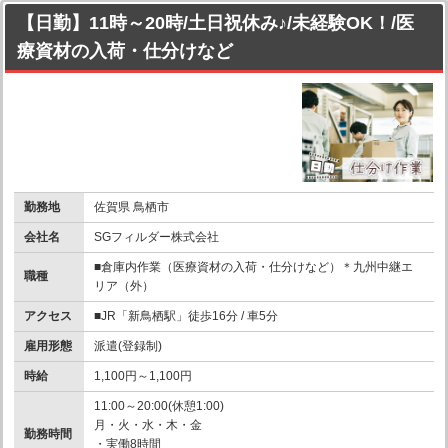
【日勤】11時～20時/土日祝休み♪/未経験OK！/医
療資材の入荷・仕分けなど
勤務地
佐賀県 鳥栖市
会社名
SGフィルダー株式会社
■倉庫内作業（医療資材の入荷・仕分けなど）＊九州中継エ
職種
リア（外）
アクセス
■JR「新鳥栖駅」徒歩16分 / 車5分
雇用形態
派遣(登録制)
時給
1,100円～1,100円
11:00～20:00(休憩1:00)
月・火・水・木・金
勤務時間
・実働8時間