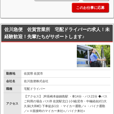
このお仕事に応募
佐川急便 佐賀営業所 宅配ドライバーの求人！未
経験歓迎！先輩たちがサポートします♪
勤務地
佐賀県 佐賀市
会社名
佐川急便株式会社
職種
宅配ドライバー
【アクセス】 JR長崎本線鍋島駅 ・車14分・バス22分 ◆バス
ご利用の場合 バス停 佐賀駅北口 (小城(尼寺・中極経由)行)大
アクセス
久保(大和町) 下車徒歩1分 ・マイカー通勤／○ ・バイク通勤
／○ ※面接時のマイカー来社○／バイク来社○