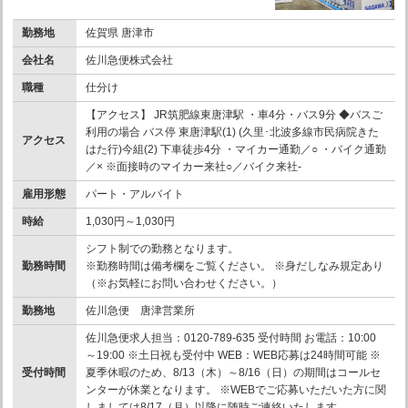
勤務地
佐賀県 唐津市
会社名
佐川急便株式会社
職種
仕分け
【アクセス】 JR筑肥線東唐津駅 ・車4分・バス9分 ◆バスご
利用の場合 バス停 東唐津駅(1) (久里･北波多線市民病院きた
アクセス
はた行)今組(2) 下車徒歩4分 ・マイカー通勤／○ ・バイク通勤
／× ※面接時のマイカー来社○／バイク来社-
雇用形態
パート・アルバイト
時給
1,030円～1,030円
シフト制での勤務となります。
勤務時間
※勤務時間は備考欄をご覧ください。 ※身だしなみ規定あり
（※お気軽にお問い合わせください。）
勤務地
佐川急便 唐津営業所
佐川急便求人担当：0120-789-635 受付時間 お電話：10:00
～19:00 ※土日祝も受付中 WEB：WEB応募は24時間可能 ※
受付時間
夏季休暇のため、8/13（木）～8/16（日）の期間はコールセ
ンターが休業となります。 ※WEBでご応募いただいた方に関
しましては8/17（月）以降に随時ご連絡いたします。