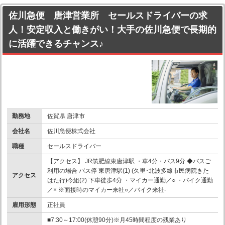
佐川急便 唐津営業所 セールスドライバーの求
人！安定収入と働きがい！大手の佐川急便で長期的
に活躍できるチャンス♪
勤務地
佐賀県 唐津市
会社名
佐川急便株式会社
職種
セールスドライバー
【アクセス】 JR筑肥線東唐津駅 ・車4分・バス9分 ◆バスご
利用の場合 バス停 東唐津駅(1) (久里･北波多線市民病院きた
アクセス
はた行)今組(2) 下車徒歩4分 ・マイカー通勤／○ ・バイク通勤
／× ※面接時のマイカー来社○／バイク来社-
雇用形態
正社員
■7:30～17:00(休憩90分)※月45時間程度の残業あり