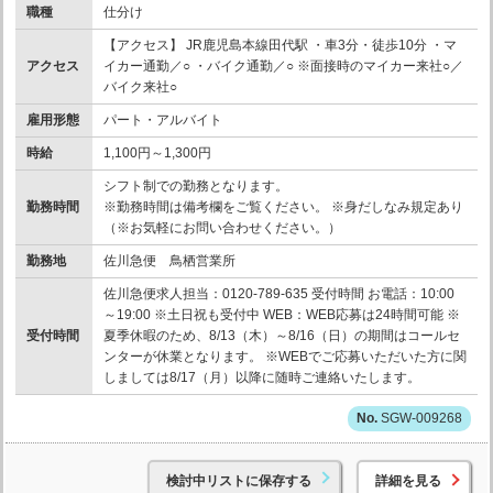
職種
仕分け
【アクセス】 JR鹿児島本線田代駅 ・車3分・徒歩10分 ・マ
アクセス
イカー通勤／○ ・バイク通勤／○ ※面接時のマイカー来社○／
バイク来社○
雇用形態
パート・アルバイト
時給
1,100円～1,300円
シフト制での勤務となります。
勤務時間
※勤務時間は備考欄をご覧ください。 ※身だしなみ規定あり
（※お気軽にお問い合わせください。）
勤務地
佐川急便 鳥栖営業所
佐川急便求人担当：0120-789-635 受付時間 お電話：10:00
～19:00 ※土日祝も受付中 WEB：WEB応募は24時間可能 ※
受付時間
夏季休暇のため、8/13（木）～8/16（日）の期間はコールセ
ンターが休業となります。 ※WEBでご応募いただいた方に関
しましては8/17（月）以降に随時ご連絡いたします。
SGW-009268
検討中リストに保存する
詳細を見る