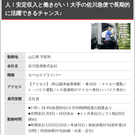
人！安定収入と働きがい！大手の佐川急便で長期的
に活躍できるチャンス♪
勤務地
山口県 宇部市
会社名
佐川急便株式会社
職種
セールスドライバー
【アクセス】 JR山陽本線厚東駅 ・車10分 ・マイカー通勤／
アクセス
○ ・バイク通勤／○ ※面接時のマイカー来社○／バイク来社○
雇用形態
正社員
■7:45～16:45(休憩60分)※月50時間程度の残業あり
■月間休日 月8日～10日休み ■１ヶ月単位のシフト制(20日
勤務時間
締め)
■年間休日 115日(110日＋年休5日)｜有給休暇付与(初年度10
日間)｜特別休暇付与(結婚・出産・忌引)