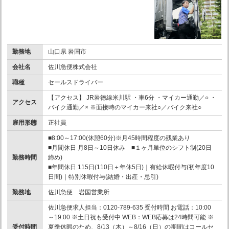
勤務地
山口県 岩国市
会社名
佐川急便株式会社
職種
セールスドライバー
【アクセス】 JR岩徳線米川駅 ・車6分 ・マイカー通勤／○ ・
アクセス
バイク通勤／× ※面接時のマイカー来社○／バイク来社○
雇用形態
正社員
■8:00～17:00(休憩60分)※月45時間程度の残業あり
■月間休日 月8日～10日休み ■１ヶ月単位のシフト制(20日
勤務時間
締め)
■年間休日 115日(110日＋年休5日)｜有給休暇付与(初年度10
日間)｜特別休暇付与(結婚・出産・忌引)
勤務地
佐川急便 岩国営業所
佐川急便求人担当：0120-789-635 受付時間 お電話：10:00
～19:00 ※土日祝も受付中 WEB：WEB応募は24時間可能 ※
受付時間
夏季休暇のため、8/13（木）～8/16（日）の期間はコールセ