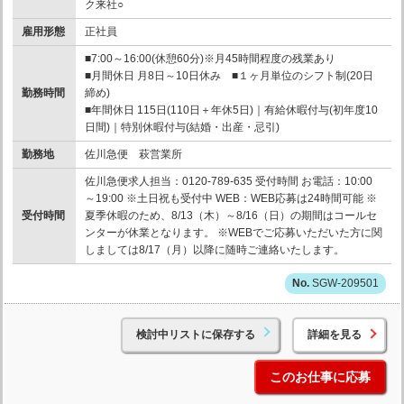
ク来社○
雇用形態
正社員
■7:00～16:00(休憩60分)※月45時間程度の残業あり
■月間休日 月8日～10日休み ■１ヶ月単位のシフト制(20日
勤務時間
締め)
■年間休日 115日(110日＋年休5日)｜有給休暇付与(初年度10
日間)｜特別休暇付与(結婚・出産・忌引)
勤務地
佐川急便 萩営業所
佐川急便求人担当：0120-789-635 受付時間 お電話：10:00
～19:00 ※土日祝も受付中 WEB：WEB応募は24時間可能 ※
受付時間
夏季休暇のため、8/13（木）～8/16（日）の期間はコールセ
ンターが休業となります。 ※WEBでご応募いただいた方に関
しましては8/17（月）以降に随時ご連絡いたします。
SGW-209501
検討中リストに保存する
詳細を見る
このお仕事に応募