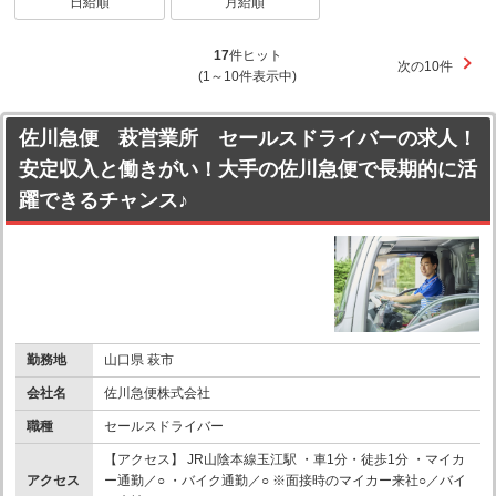
日給順
月給順
17
件ヒット
次の10件
(1～10件表示中)
佐川急便 萩営業所 セールスドライバーの求人！
安定収入と働きがい！大手の佐川急便で長期的に活
躍できるチャンス♪
勤務地
山口県 萩市
会社名
佐川急便株式会社
職種
セールスドライバー
【アクセス】 JR山陰本線玉江駅 ・車1分・徒歩1分 ・マイカ
アクセス
ー通勤／○ ・バイク通勤／○ ※面接時のマイカー来社○／バイ