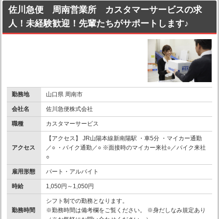
佐川急便 周南営業所 カスタマーサービスの求
人！未経験歓迎！先輩たちがサポートします♪
勤務地
山口県 周南市
会社名
佐川急便株式会社
職種
カスタマーサービス
【アクセス】 JR山陽本線新南陽駅 ・車5分 ・マイカー通勤
アクセス
／○ ・バイク通勤／○ ※面接時のマイカー来社○／バイク来社
○
雇用形態
パート・アルバイト
時給
1,050円～1,050円
シフト制での勤務となります。
勤務時間
※勤務時間は備考欄をご覧ください。 ※身だしなみ規定あり