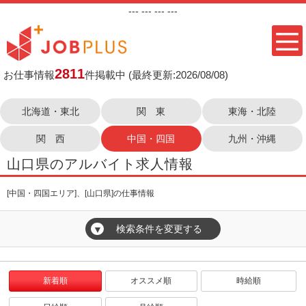
---
--- ---
---
2811
お仕事情報
件掲載中
(最終更新:2026/08/08)
北海道・東北
関 東
東海・北陸
関 西
中国・四国
九州・沖縄
山口県のアルバイト求人情報
[中国・四国エリア]、[山口県]の仕事情報
検索条件を変更する
▼
新着順
オススメ順
時給順