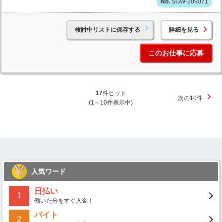
SGW-209071
検討中リストに保存する
詳細を見る
このお仕事に応募
17
件ヒット
次の10件
(1～10件表示中)
人気ワード
日払い
1
働いた分をすぐ入金！
バイト
2