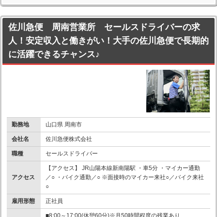
佐川急便 周南営業所 セールスドライバーの求
人！安定収入と働きがい！大手の佐川急便で長期的
に活躍できるチャンス♪
勤務地
山口県 周南市
会社名
佐川急便株式会社
職種
セールスドライバー
【アクセス】 JR山陽本線新南陽駅 ・車5分 ・マイカー通勤
アクセス
／○ ・バイク通勤／○ ※面接時のマイカー来社○／バイク来社
○
雇用形態
正社員
■8:00～17:00(休憩60分)※月50時間程度の残業あり