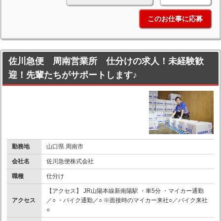
このお仕事に応募
佐川急便 周南営業所 仕分けの求人！未経験歓
迎！先輩たちがサポートします♪
勤務地
山口県 周南市
会社名
佐川急便株式会社
職種
仕分け
【アクセス】 JR山陽本線新南陽駅 ・車5分 ・マイカー通勤
アクセス
／○ ・バイク通勤／○ ※面接時のマイカー来社○／バイク来社
○