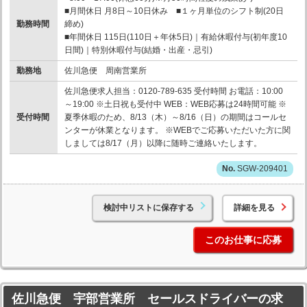
■月間休日 月8日～10日休み ■１ヶ月単位のシフト制(20日
勤務時間
締め)
■年間休日 115日(110日＋年休5日)｜有給休暇付与(初年度10
日間)｜特別休暇付与(結婚・出産・忌引)
勤務地
佐川急便 周南営業所
佐川急便求人担当：0120-789-635 受付時間 お電話：10:00
～19:00 ※土日祝も受付中 WEB：WEB応募は24時間可能 ※
受付時間
夏季休暇のため、8/13（木）～8/16（日）の期間はコールセ
ンターが休業となります。 ※WEBでご応募いただいた方に関
しましては8/17（月）以降に随時ご連絡いたします。
SGW-209401
検討中リストに保存する
詳細を見る
このお仕事に応募
佐川急便 宇部営業所 セールスドライバーの求