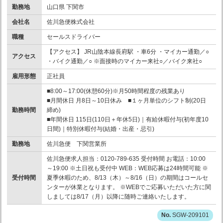
勤務地
山口県 下関市
会社名
佐川急便株式会社
職種
セールスドライバー
【アクセス】 JR山陰本線長府駅 ・車6分 ・マイカー通勤／○
アクセス
・バイク通勤／○ ※面接時のマイカー来社○／バイク来社○
雇用形態
正社員
■8:00～17:00(休憩60分)※月50時間程度の残業あり
■月間休日 月8日～10日休み ■１ヶ月単位のシフト制(20日
勤務時間
締め)
■年間休日 115日(110日＋年休5日)｜有給休暇付与(初年度10
日間)｜特別休暇付与(結婚・出産・忌引)
勤務地
佐川急便 下関営業所
佐川急便求人担当：0120-789-635 受付時間 お電話：10:00
～19:00 ※土日祝も受付中 WEB：WEB応募は24時間可能 ※
受付時間
夏季休暇のため、8/13（木）～8/16（日）の期間はコールセ
ンターが休業となります。 ※WEBでご応募いただいた方に関
しましては8/17（月）以降に随時ご連絡いたします。
SGW-209101