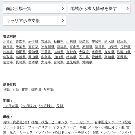
面談会場一覧
地域から求人情報を探す
キャリア形成支援
都道府県：
北海道
青森県
岩手県
宮城県
秋田県
山形県
福島県
茨城県
栃木県
群馬県
埼玉県
千葉県
東京都
神奈川県
新潟県
富山県
石川県
福井県
山梨県
長野県
岐阜県
静岡県
愛知県
三重県
滋賀県
京都府
大阪府
兵庫県
奈良県
和歌山県
鳥取県
島根県
岡山県
広島県
山口県
徳島県
香川県
愛媛県
高知県
福岡県
佐賀県
長崎県
熊本県
大分県
宮崎県
鹿児島県
沖縄県
勤務形態：
昼勤
夕勤
夜勤
短時間
早朝勤
期間：
1ヶ月未満
2ヶ月以内
3ヶ月以内
長期
職種：
荷物・商品仕分け
梱包・検品・ピッキング
コールセンター
台車配達スタッフ（配達
サポート含む）
フォークリフト
オフィスワーク・事務
メール・小物仕分け・他
営
業・販売・サービス
ドライバー（軽四ドライバーを除く）
軽四ドライバー
ドライバ