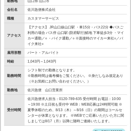
勤務地
山口県 山口市
会社名
佐川急便株式会社
職種
カスタマーサービス
【アクセス】 JR山口線山口駅 ・車15分・バス22分 ◆バスご
利用の場合 バス停 山口駅 (防府駅行)鯖地 下車徒歩3分 ・マイ
アクセス
カー通勤／○ ・バイク通勤／○ ※面接時のマイカー来社○／バ
イク来社○
雇用形態
パート・アルバイト
時給
1,043円～1,043円
シフト制での勤務となります。
勤務時間
※勤務時間は備考欄をご覧ください。 ※身だしなみ規定あり
（※お気軽にお問い合わせください。）
勤務地
佐川急便 山口営業所
佐川急便求人担当：0120-789-635 受付時間 お電話：10:00
～19:00 ※土日祝も受付中 WEB：WEB応募は24時間可能 ※
受付時間
夏季休暇のため、8/13（木）～8/16（日）の期間はコールセ
ンターが休業となります。 ※WEBでご応募いただいた方に関
しましては8/17（月）以降に随時ご連絡いたします。