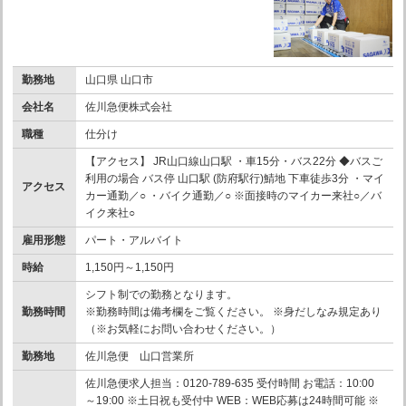
勤務地
山口県 山口市
会社名
佐川急便株式会社
職種
仕分け
【アクセス】 JR山口線山口駅 ・車15分・バス22分 ◆バスご
利用の場合 バス停 山口駅 (防府駅行)鯖地 下車徒歩3分 ・マイ
アクセス
カー通勤／○ ・バイク通勤／○ ※面接時のマイカー来社○／バ
イク来社○
雇用形態
パート・アルバイト
時給
1,150円～1,150円
シフト制での勤務となります。
勤務時間
※勤務時間は備考欄をご覧ください。 ※身だしなみ規定あり
（※お気軽にお問い合わせください。）
勤務地
佐川急便 山口営業所
佐川急便求人担当：0120-789-635 受付時間 お電話：10:00
～19:00 ※土日祝も受付中 WEB：WEB応募は24時間可能 ※