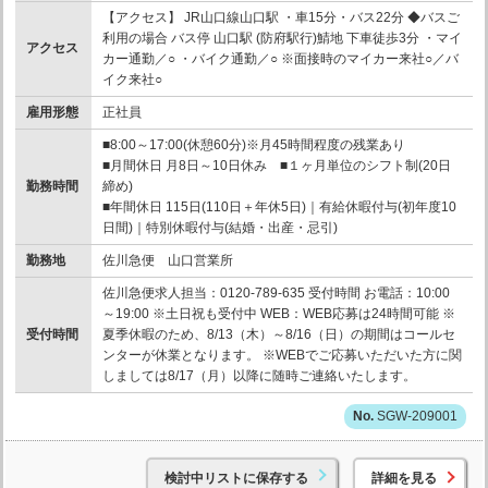
【アクセス】 JR山口線山口駅 ・車15分・バス22分 ◆バスご
利用の場合 バス停 山口駅 (防府駅行)鯖地 下車徒歩3分 ・マイ
アクセス
カー通勤／○ ・バイク通勤／○ ※面接時のマイカー来社○／バ
イク来社○
雇用形態
正社員
■8:00～17:00(休憩60分)※月45時間程度の残業あり
■月間休日 月8日～10日休み ■１ヶ月単位のシフト制(20日
勤務時間
締め)
■年間休日 115日(110日＋年休5日)｜有給休暇付与(初年度10
日間)｜特別休暇付与(結婚・出産・忌引)
勤務地
佐川急便 山口営業所
佐川急便求人担当：0120-789-635 受付時間 お電話：10:00
～19:00 ※土日祝も受付中 WEB：WEB応募は24時間可能 ※
受付時間
夏季休暇のため、8/13（木）～8/16（日）の期間はコールセ
ンターが休業となります。 ※WEBでご応募いただいた方に関
しましては8/17（月）以降に随時ご連絡いたします。
SGW-209001
検討中リストに保存する
詳細を見る