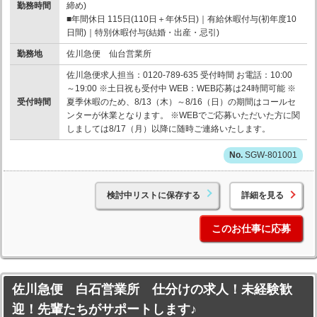
勤務時間
締め)
■年間休日 115日(110日＋年休5日)｜有給休暇付与(初年度10
日間)｜特別休暇付与(結婚・出産・忌引)
勤務地
佐川急便 仙台営業所
佐川急便求人担当：0120-789-635 受付時間 お電話：10:00
～19:00 ※土日祝も受付中 WEB：WEB応募は24時間可能 ※
受付時間
夏季休暇のため、8/13（木）～8/16（日）の期間はコールセ
ンターが休業となります。 ※WEBでご応募いただいた方に関
しましては8/17（月）以降に随時ご連絡いたします。
SGW-801001
検討中リストに保存する
詳細を見る
このお仕事に応募
佐川急便 白石営業所 仕分けの求人！未経験歓
迎！先輩たちがサポートします♪