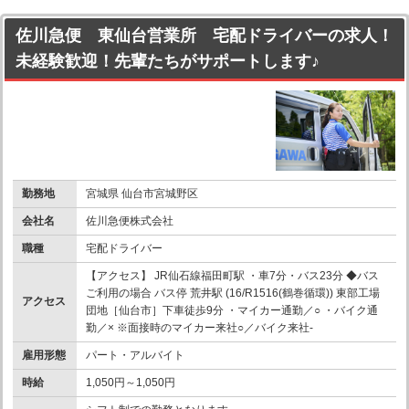
佐川急便 東仙台営業所 宅配ドライバーの求人！
未経験歓迎！先輩たちがサポートします♪
勤務地
宮城県 仙台市宮城野区
会社名
佐川急便株式会社
職種
宅配ドライバー
【アクセス】 JR仙石線福田町駅 ・車7分・バス23分 ◆バス
ご利用の場合 バス停 荒井駅 (16/R1516(鶴巻循環)) 東部工場
アクセス
団地［仙台市］下車徒歩9分 ・マイカー通勤／○ ・バイク通
勤／× ※面接時のマイカー来社○／バイク来社-
雇用形態
パート・アルバイト
時給
1,050円～1,050円