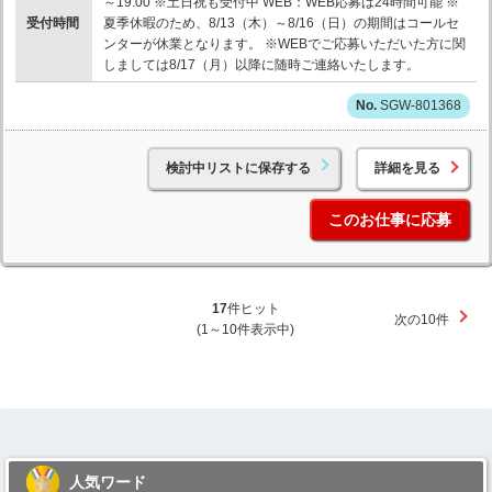
～19:00 ※土日祝も受付中 WEB：WEB応募は24時間可能 ※
受付時間
夏季休暇のため、8/13（木）～8/16（日）の期間はコールセ
ンターが休業となります。 ※WEBでご応募いただいた方に関
しましては8/17（月）以降に随時ご連絡いたします。
SGW-801368
検討中リストに保存する
詳細を見る
このお仕事に応募
17
件ヒット
次の10件
(1～10件表示中)
人気ワード