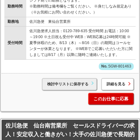
シフト制での勤務となります。
勤務時間
※勤務時間は備考欄をご覧ください。 ※身だしなみ規定あり
（※お気軽にお問い合わせください。）
勤務地
佐川急便 東仙台営業所
佐川急便求人担当：0120-789-635 受付時間 お電話：10:00
～19:00 ※土日祝も受付中 WEB：WEB応募は24時間可能 ※
受付時間
夏季休暇のため、8/13（木）～8/16（日）の期間はコールセ
ンターが休業となります。 ※WEBでご応募いただいた方に関
しましては8/17（月）以降に随時ご連絡いたします。
SGW-801463
検討中リストに保存する
詳細を見る
このお仕事に応募
佐川急便 仙台南営業所 セールスドライバーの求
人！安定収入と働きがい！大手の佐川急便で長期的