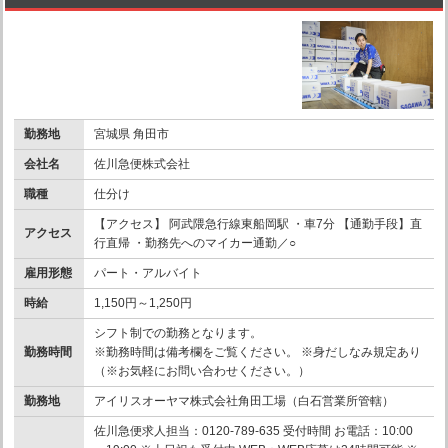
勤務地
宮城県 角田市
会社名
佐川急便株式会社
職種
仕分け
【アクセス】 阿武隈急行線東船岡駅 ・車7分 【通勤手段】直
アクセス
行直帰 ・勤務先へのマイカー通勤／○
雇用形態
パート・アルバイト
時給
1,150円～1,250円
シフト制での勤務となります。
勤務時間
※勤務時間は備考欄をご覧ください。 ※身だしなみ規定あり
（※お気軽にお問い合わせください。）
勤務地
アイリスオーヤマ株式会社角田工場（白石営業所管轄）
佐川急便求人担当：0120-789-635 受付時間 お電話：10:00