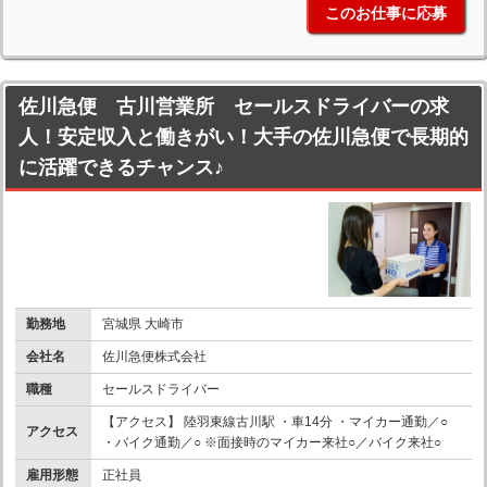
このお仕事に応募
佐川急便 古川営業所 セールスドライバーの求
人！安定収入と働きがい！大手の佐川急便で長期的
に活躍できるチャンス♪
勤務地
宮城県 大崎市
会社名
佐川急便株式会社
職種
セールスドライバー
【アクセス】 陸羽東線古川駅 ・車14分 ・マイカー通勤／○
アクセス
・バイク通勤／○ ※面接時のマイカー来社○／バイク来社○
雇用形態
正社員