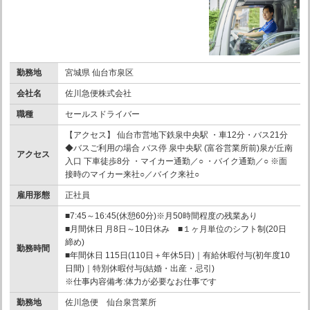
勤務地
宮城県 仙台市泉区
会社名
佐川急便株式会社
職種
セールスドライバー
【アクセス】 仙台市営地下鉄泉中央駅 ・車12分・バス21分
◆バスご利用の場合 バス停 泉中央駅 (富谷営業所前)泉が丘南
アクセス
入口 下車徒歩8分 ・マイカー通勤／○ ・バイク通勤／○ ※面
接時のマイカー来社○／バイク来社○
雇用形態
正社員
■7:45～16:45(休憩60分)※月50時間程度の残業あり
■月間休日 月8日～10日休み ■１ヶ月単位のシフト制(20日
締め)
勤務時間
■年間休日 115日(110日＋年休5日)｜有給休暇付与(初年度10
日間)｜特別休暇付与(結婚・出産・忌引)
※仕事内容備考:体力が必要なお仕事です
勤務地
佐川急便 仙台泉営業所