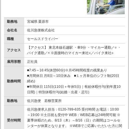
勤務地
宮城県 栗原市
会社名
佐川急便株式会社
職種
セールスドライバー
【アクセス】 東北本線石越駅 ・車9分 ・マイカー通勤／○ ・
アクセス
バイク通勤／× ※面接時のマイカー来社○／バイク来社○
雇用形態
正社員
■7:45～16:45(休憩60分)※月45時間程度の残業あり
■月間休日 月8日～10日休み ■１ヶ月単位のシフト制(20日
勤務時間
締め)
■年間休日 115日(110日＋年休5日)｜有給休暇付与(初年度10
日間)｜特別休暇付与(結婚・出産・忌引)
勤務地
佐川急便 若柳営業所
佐川急便求人担当：0120-789-635 受付時間 お電話：10:00
～19:00 ※土日祝も受付中 WEB：WEB応募は24時間可能 ※
受付時間
夏季休暇のため、8/13（木）～8/16（日）の期間はコールセ
ンターが休業となります。 ※WEBでご応募いただいた方に関