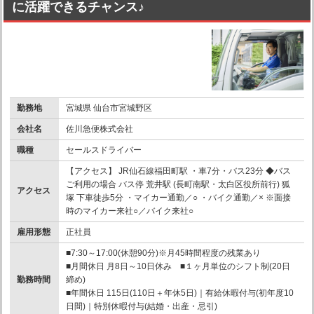
に活躍できるチャンス♪
勤務地
宮城県 仙台市宮城野区
会社名
佐川急便株式会社
職種
セールスドライバー
【アクセス】 JR仙石線福田町駅 ・車7分・バス23分 ◆バス
ご利用の場合 バス停 荒井駅 (長町南駅・太白区役所前行) 狐
アクセス
塚 下車徒歩5分 ・マイカー通勤／○ ・バイク通勤／× ※面接
時のマイカー来社○／バイク来社○
雇用形態
正社員
■7:30～17:00(休憩90分)※月45時間程度の残業あり
■月間休日 月8日～10日休み ■１ヶ月単位のシフト制(20日
勤務時間
締め)
■年間休日 115日(110日＋年休5日)｜有給休暇付与(初年度10
日間)｜特別休暇付与(結婚・出産・忌引)