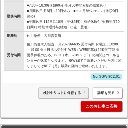
■7:30～18:30(休憩60分)※月50時間程度の残業あり
■月間休日 月8日～10日休み ■１ヶ月単位のシフト制(20日
勤務時間
締め)
■年間休日 115日(110日＋年休5日)｜有給休暇付与(初年度10
日間)｜特別休暇付与(結婚・出産・忌引)
勤務地
佐川急便 古川営業所
佐川急便求人担当：0120-789-635 受付時間 お電話：10:00
～19:00 ※土日祝も受付中 WEB：WEB応募は24時間可能 ※
受付時間
夏季休暇のため、8/13（木）～8/16（日）の期間はコールセ
ンターが休業となります。 ※WEBでご応募いただいた方に関
しましては8/17（月）以降に随時ご連絡いたします。
SGW-801101
検討中リストに保存する
詳細を見る
このお仕事に応募