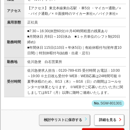
【アクセス】 東北本線東白石駅 ・車5分 ・マイカー通勤／○
アクセス
・バイク通勤／× ※面接時のマイカー来社○／バイク来社○
雇用形態
正社員
■7:30～16:30(休憩60分)※月40時間程度の残業あり
■月間休日 月8日～10日休み ■１ヶ月単位のシフト制(20日
勤務時間
締め)
■年間休日 115日(110日＋年休5日)｜有給休暇付与(初年度10
日間)｜特別休暇付与(結婚・出産・忌引)
勤務地
佐川急便 白石営業所
佐川急便求人担当：0120-789-635 受付時間 お電話：10:00
～19:00 ※土日祝も受付中 WEB：WEB応募は24時間可能 ※
受付時間
夏季休暇のため、8/13（木）～8/16（日）の期間はコールセ
ンターが休業となります。 ※WEBでご応募いただいた方に関
しましては8/17（月）以降に随時ご連絡いたします。
SGW-801301
検討中リストに保存する
詳細を見る