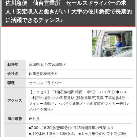
佐川急便 仙台営業所 セールスドライバーの求
人！安定収入と働きがい！大手の佐川急便で長期的
に活躍できるチャンス♪
勤務地
宮城県 仙台市宮城野区
会社名
佐川急便株式会社
職種
セールスドライバー
【アクセス】 JR仙石線福田町駅 ・車9分・バス20分 ◆バス
ご利用の場合 バス停 荒井駅 (鶴巻循環行)孤塚 下車徒歩4分 ・
アクセス
マイカー通勤／○ ・バイク通勤／× ※面接時のマイカー来社○
／バイク来社○
雇用形態
正社員
■7:30～16:30(休憩60分)※月45時間程度の残業あり
■月間休日 月8日～10日休み ■１ヶ月単位のシフト制(20日