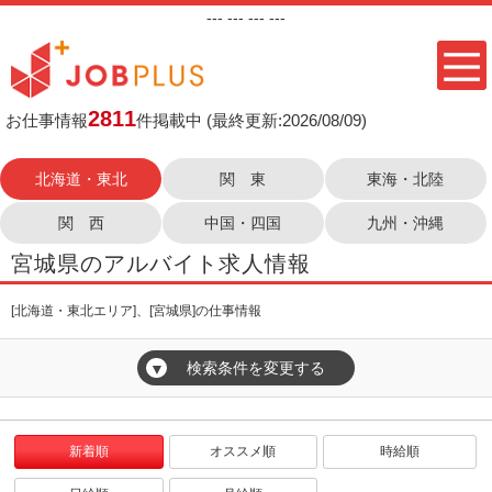
---
--- ---
---
2811
お仕事情報
件掲載中
(最終更新:2026/08/09)
北海道・東北
関 東
東海・北陸
関 西
中国・四国
九州・沖縄
宮城県のアルバイト求人情報
[北海道・東北エリア]、[宮城県]の仕事情報
検索条件を変更する
▼
新着順
オススメ順
時給順