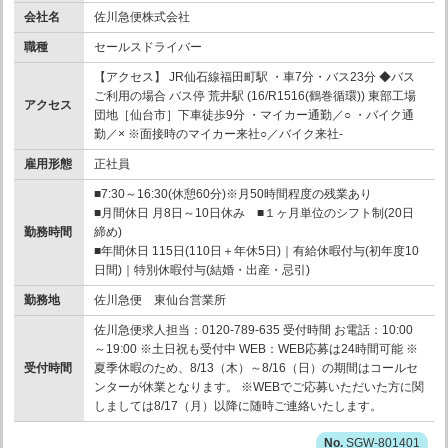
会社名
佐川急便株式会社
職種
セールスドライバー
【アクセス】 JR仙石線福田町駅 ・車7分・バス23分 ◆バス
ご利用の場合 バス停 荒井駅 (16/R1516(鶴巻循環)) 東部工場
アクセス
団地［仙台市］下車徒歩9分 ・マイカー通勤／○ ・バイク通
勤／× ※面接時のマイカー来社○／バイク来社-
雇用形態
正社員
■7:30～16:30(休憩60分)※月50時間程度の残業あり
■月間休日 月8日～10日休み ■１ヶ月単位のシフト制(20日
勤務時間
締め)
■年間休日 115日(110日＋年休5日)｜有給休暇付与(初年度10
日間)｜特別休暇付与(結婚・出産・忌引)
勤務地
佐川急便 東仙台営業所
佐川急便求人担当：0120-789-635 受付時間 お電話：10:00
～19:00 ※土日祝も受付中 WEB：WEB応募は24時間可能 ※
受付時間
夏季休暇のため、8/13（木）～8/16（日）の期間はコールセ
ンターが休業となります。 ※WEBでご応募いただいた方に関
しましては8/17（月）以降に随時ご連絡いたします。
SGW-801401