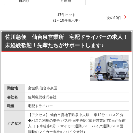
日給順
月給順
17
件ヒット
次の10件
(1～10件表示中)
佐川急便 仙台泉営業所 宅配ドライバーの求人！
未経験歓迎！先輩たちがサポートします♪
勤務地
宮城県 仙台市泉区
会社名
佐川急便株式会社
職種
宅配ドライバー
【アクセス】 仙台市営地下鉄泉中央駅 ・車12分・バス21分
◆バスご利用の場合 バス停 泉中央駅 (富谷営業所前)泉が丘南
アクセス
入口 下車徒歩8分 ・マイカー通勤／○ ・バイク通勤／○ ※面
接時のマイカー来社○／バイク来社○