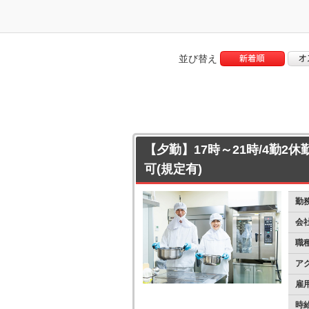
並び替え
【夕勤】17時～21時/4勤2休
可(規定有)
勤
会
職
ア
雇
時