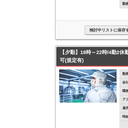
勤
検討中リストに保存
【夕勤】18時～22時/4勤2休
可(規定有)
勤
会
職
ア
雇
時