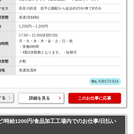
クセス
長良川鉄道 前平公園駅から徒歩約20分/車で約5分
用形態
派遣(登録制)
給
1,200円～1,200円
17:00～21:00(休憩0:00)
月・火・水・木・金・土・日・祝
務時間
・実働4時間
・4勤2休勤務となります。・短期可
務形態
夕勤
務地
美濃加茂M
A38173-014
する
詳細を見る
このお仕事に応募
ど/時給1200円/食品加工工場内でのお仕事/日払い