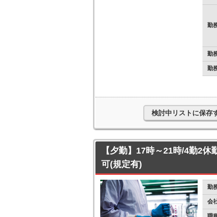
勤
勤
勤
検討中リストに保存
【夕勤】17時～21時/4勤2休
可(規定有)
勤
会
職