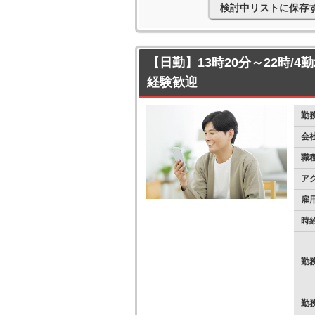
検討中リストに保存
【日勤】13時20分～22時/4
経験歓迎
勤
会
職
ア
雇
時
勤
勤