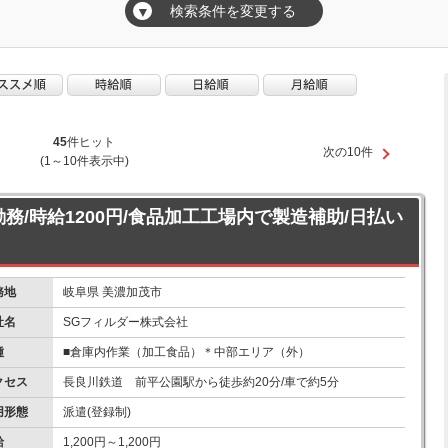
検索条件を変更する
▼
45
件ヒット
次の10件
(1～10件表示中)
勤務/時給1200円/食品加工工場内で製造補助/日払い
務地
岐阜県 美濃加茂市
社名
SGフィルダー株式会社
種
■倉庫内作業（加工食品）＊中部エリア（外）
クセス
長良川鉄道 前平公園駅から徒歩約20分/車で約5分
用形態
派遣(登録制)
給
1,200円～1,200円