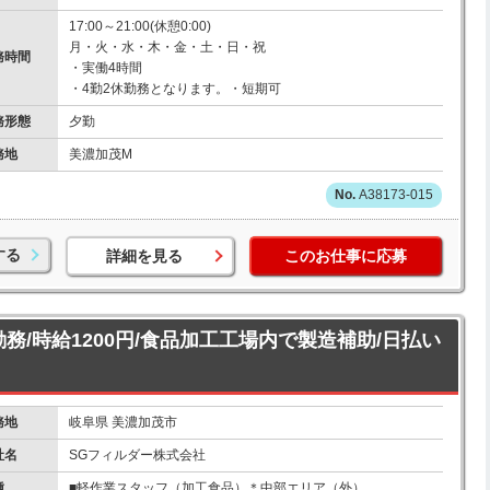
17:00～21:00(休憩0:00)
月・火・水・木・金・土・日・祝
務時間
・実働4時間
・4勤2休勤務となります。・短期可
務形態
夕勤
務地
美濃加茂M
A38173-015
する
詳細を見る
このお仕事に応募
勤務/時給1200円/食品加工工場内で製造補助/日払い
務地
岐阜県 美濃加茂市
社名
SGフィルダー株式会社
種
■軽作業スタッフ（加工食品）＊中部エリア（外）