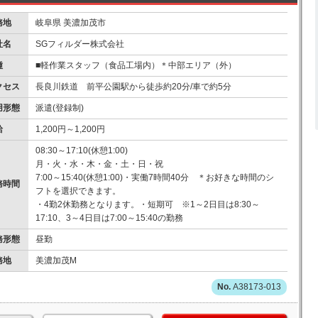
務地
岐阜県 美濃加茂市
社名
SGフィルダー株式会社
種
■軽作業スタッフ（食品工場内）＊中部エリア（外）
クセス
長良川鉄道 前平公園駅から徒歩約20分/車で約5分
用形態
派遣(登録制)
給
1,200円～1,200円
08:30～17:10(休憩1:00)
月・火・水・木・金・土・日・祝
7:00～15:40(休憩1:00)・実働7時間40分 ＊お好きな時間のシ
務時間
フトを選択できます。
・4勤2休勤務となります。・短期可 ※1～2日目は8:30～
17:10、3～4日目は7:00～15:40の勤務
務形態
昼勤
務地
美濃加茂M
A38173-013