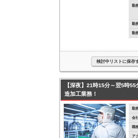
勤
勤
勤
検討中リストに保存
【深夜】21時15分～翌5時55
造加工業務！
勤
会
職
ア