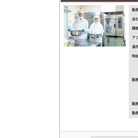
勤
会
職
ア
雇
時
勤
勤
勤