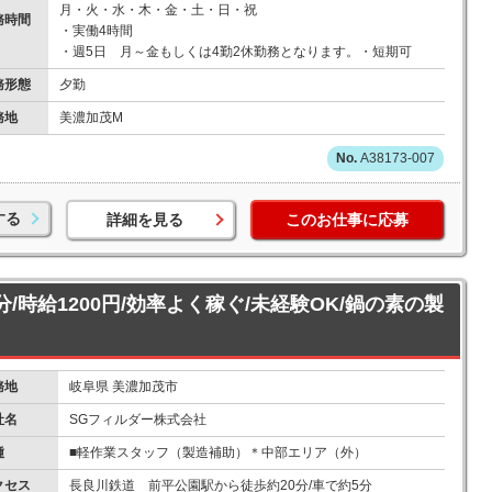
月・火・水・木・金・土・日・祝
務時間
・実働4時間
・週5日 月～金もしくは4勤2休勤務となります。・短期可
務形態
夕勤
務地
美濃加茂M
A38173-007
する
詳細を見る
このお仕事に応募
分/時給1200円/効率よく稼ぐ/未経験OK/鍋の素の製
務地
岐阜県 美濃加茂市
社名
SGフィルダー株式会社
種
■軽作業スタッフ（製造補助）＊中部エリア（外）
クセス
長良川鉄道 前平公園駅から徒歩約20分/車で約5分