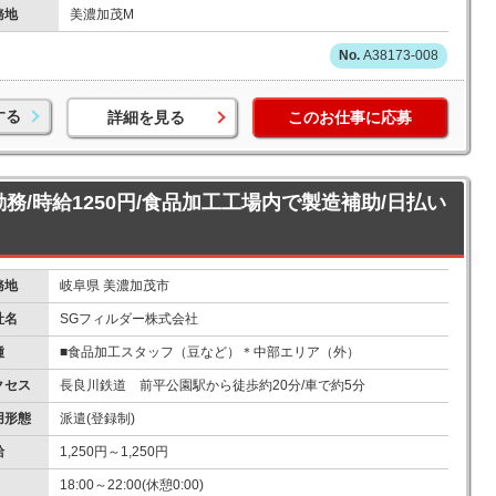
務地
美濃加茂M
A38173-008
する
詳細を見る
このお仕事に応募
勤務/時給1250円/食品加工工場内で製造補助/日払い
務地
岐阜県 美濃加茂市
社名
SGフィルダー株式会社
種
■食品加工スタッフ（豆など）＊中部エリア（外）
クセス
長良川鉄道 前平公園駅から徒歩約20分/車で約5分
用形態
派遣(登録制)
給
1,250円～1,250円
18:00～22:00(休憩0:00)