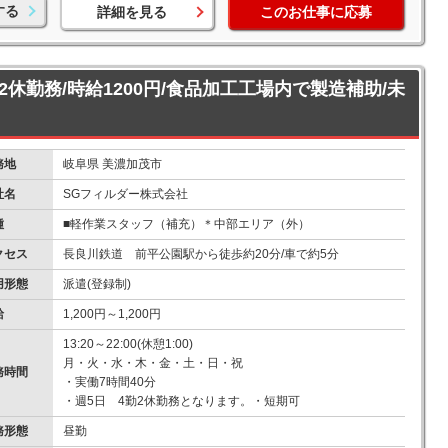
する
詳細を見る
このお仕事に応募
勤2休勤務/時給1200円/食品加工工場内で製造補助/未
務地
岐阜県 美濃加茂市
社名
SGフィルダー株式会社
種
■軽作業スタッフ（補充）＊中部エリア（外）
クセス
長良川鉄道 前平公園駅から徒歩約20分/車で約5分
用形態
派遣(登録制)
給
1,200円～1,200円
13:20～22:00(休憩1:00)
月・火・水・木・金・土・日・祝
務時間
・実働7時間40分
・週5日 4勤2休勤務となります。・短期可
務形態
昼勤