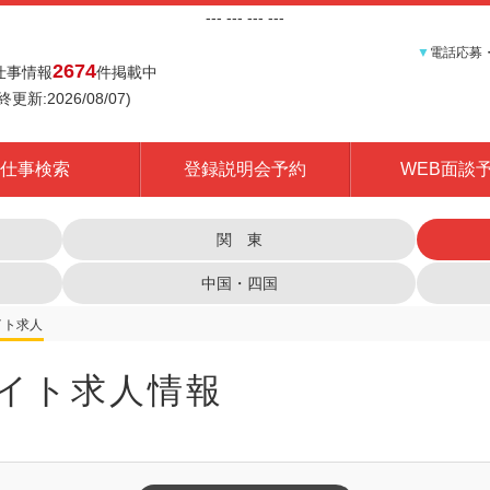
---
--- ---
---
▼
電話応募
2674
仕事情報
件掲載中
終更新:2026/08/07)
仕事検索
登録説明会予約
WEB面談
関 東
中国・四国
イト求人情報