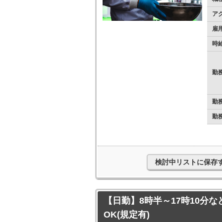
ア
雇
時
勤
勤
勤
検討中リストに保存
【日勤】8時半～17時10分な
OK(規定有)