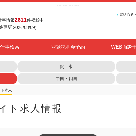
---
--- ---
---
▼
電話応募
2811
仕事情報
件掲載中
終更新:2026/08/09)
仕事検索
登録説明会予約
WEB面談
関 東
中国・四国
イト求人情報