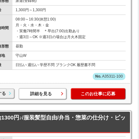
用形態
派遣(登録制)
給
1,300円～1,300円
08:00～16:30(休憩1:00)
月・火・水・木・金
務時間
・実働7時間半 ＊早出(7:00)出勤あり
・週3日～OK ※週3日の場合は月火木固定
務形態
昼勤
務地
守山W
徴
日払い 週払い 学歴不問 ブランクOK 履歴書不問
A35311-100
する
詳細を見る
このお仕事に応募
給1300円♪/服装髪型自由/弁当・惣菜の仕分け・ピッ