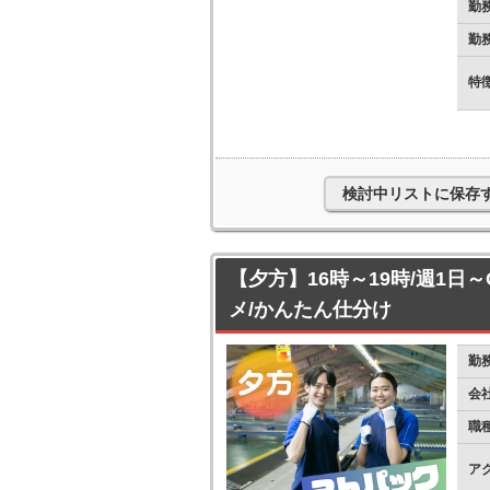
勤
勤
特
検討中リストに保存
【夕方】16時～19時/週1日
メ/かんたん仕分け
勤
会
職
ア