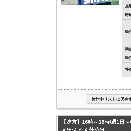
雇
時
勤
勤
勤
特
検討中リストに保存
【夕方】16時～18時/週1日
メ/かんたん仕分け