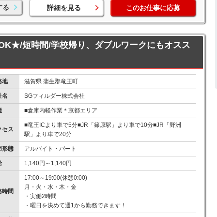
する
詳細を見る
このお仕事に応募
～OK★/短時間/学校帰り、ダブルワークにもオスス
務地
滋賀県 蒲生郡竜王町
社名
SGフィルダー株式会社
種
■倉庫内軽作業＊京都エリア
■竜王ICより車で5分■JR「篠原駅」より車で10分■JR「野洲
クセス
駅」より車で20分
用形態
アルバイト・パート
給
1,140円～1,140円
17:00～19:00(休憩0:00)
月・火・水・木・金
務時間
・実働2時間
・曜日を決めて週1から勤務できます！