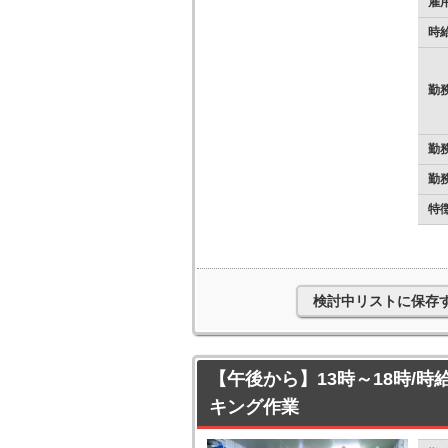
雇
時
勤
勤
勤
特
検討中リストに保存
【午後から】13時～18時/時
キング作業