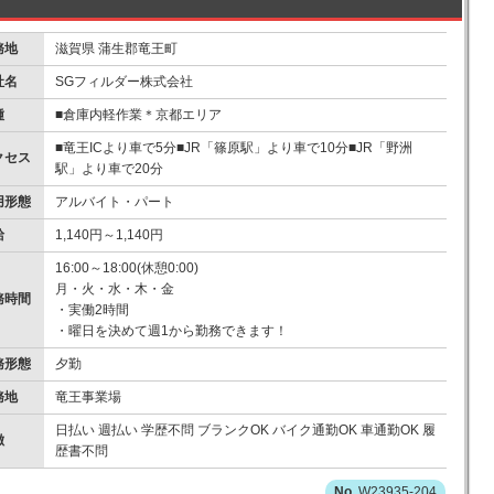
務地
滋賀県 蒲生郡竜王町
社名
SGフィルダー株式会社
種
■倉庫内軽作業＊京都エリア
■竜王ICより車で5分■JR「篠原駅」より車で10分■JR「野洲
クセス
駅」より車で20分
用形態
アルバイト・パート
給
1,140円～1,140円
16:00～18:00(休憩0:00)
月・火・水・木・金
務時間
・実働2時間
・曜日を決めて週1から勤務できます！
務形態
夕勤
務地
竜王事業場
日払い 週払い 学歴不問 ブランクOK バイク通勤OK 車通勤OK 履
徴
歴書不問
W23935-204