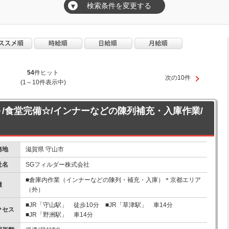
検索条件を変更する
▼
54
件ヒット
次の10件
(1～10件表示中)
～/食堂完備☆/インナーなどの陳列補充・入庫作業/
務地
滋賀県 守山市
社名
SGフィルダー株式会社
■倉庫内作業（インナーなどの陳列・補充・入庫）＊京都エリア
種
（外）
■JR「守山駅」 徒歩10分 ■JR「草津駅」 車14分
クセス
■JR「野洲駅」 車14分