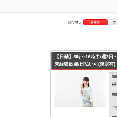
並び替え
【日勤】8時～16時半/週3日
未経験歓迎/日払い可(規定有)
勤
会
職
ア