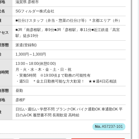
務地
滋賀県 彦根市
社名
SGフィルダー株式会社
種
■仕分けスタッフ（弁当・惣菜の仕分け等）＊京都エリア（外）
■JR「南彦根駅」車9分■JR「彦根駅」車11分■近江鉄道「高宮
クセス
駅」徒歩19分
用形態
派遣(登録制)
給
1,300円～1,300円
13:00～18:00(休憩0:00)
月・火・水・木・金・土・日・祝
務時間
・実働5時間 ※19:00頃まで勤務の可能性有
・週5日 ＊金土日勤務可能な方大歓迎！ ★★週4日応相談
務形態
昼勤
務地
彦根F
日払い 週払い 学歴不問 ブランクOK バイク通勤OK 車通勤OK 平
徴
日のみOK 履歴書不問 長期歓迎 高時給
A57237-101