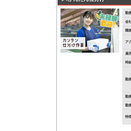
勤
会
職
ア
雇
時
勤
勤
勤
特