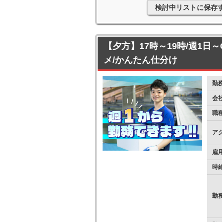
検討中リストに保存
【夕方】17時～19時/週1日
メ/かんたん仕分け
勤
会
職
ア
雇
時
勤