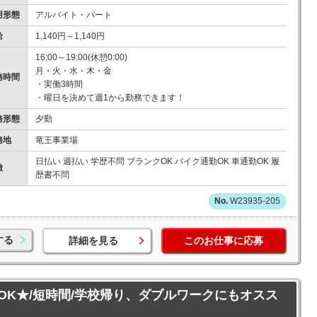
用形態
アルバイト・パート
給
1,140円～1,140円
16:00～19:00(休憩0:00)
月・火・水・木・金
務時間
・実働3時間
・曜日を決めて週1から勤務できます！
務形態
夕勤
務地
竜王事業場
日払い 週払い 学歴不問 ブランクOK バイク通勤OK 車通勤OK 履
徴
歴書不問
W23935-205
する
詳細を見る
このお仕事に応募
～OK★/短時間/学校帰り、ダブルワークにもオスス