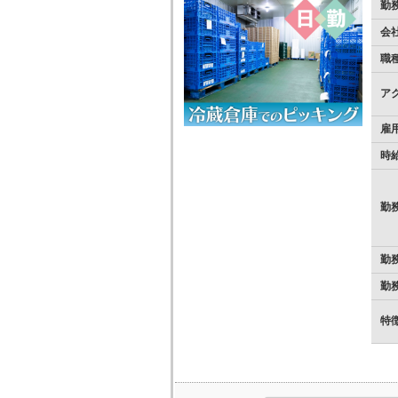
勤
会
職
ア
雇
時
勤
勤
勤
特