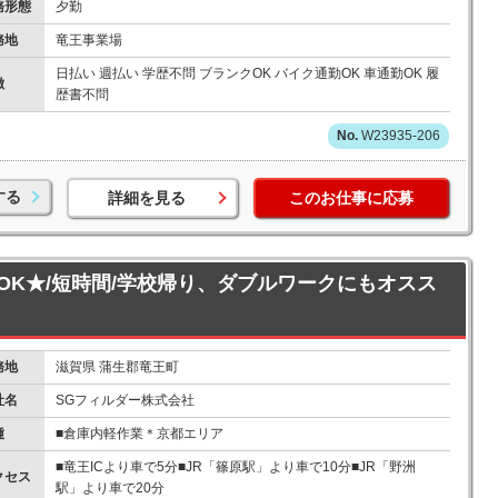
務形態
夕勤
務地
竜王事業場
日払い 週払い 学歴不問 ブランクOK バイク通勤OK 車通勤OK 履
徴
歴書不問
W23935-206
する
詳細を見る
このお仕事に応募
～OK★/短時間/学校帰り、ダブルワークにもオスス
務地
滋賀県 蒲生郡竜王町
社名
SGフィルダー株式会社
種
■倉庫内軽作業＊京都エリア
■竜王ICより車で5分■JR「篠原駅」より車で10分■JR「野洲
クセス
駅」より車で20分