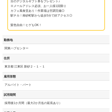
分のデジタルギフト券をプレゼント♪
※メールアドレス必須、お一人様1回限り
カフェ風食堂あり！作業場は空調完備◎
駅チカ！南砂町駅から徒歩5分で好アクセス◎
髪色自由！ヒゲもOK！
勤務地
関東ハブセンター
住所
東京都 江東区 新砂２－１－１
雇用形態
アルバイト・パート
試用期間
採用後1か月間（最大2か月迄の延長あり）