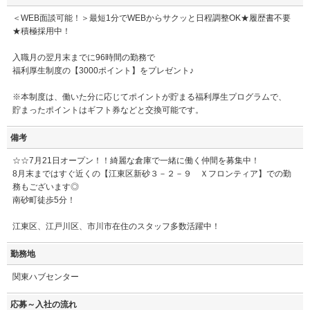
＜WEB面談可能！＞最短1分でWEBからサクッと日程調整OK★履歴書不要
★積極採用中！
入職月の翌月末までに96時間の勤務で
福利厚生制度の【3000ポイント】をプレゼント♪
※本制度は、働いた分に応じてポイントが貯まる福利厚生プログラムで、
貯まったポイントはギフト券などと交換可能です。
備考
☆☆7月21日オープン！！綺麗な倉庫で一緒に働く仲間を募集中！
8月末まではすぐ近くの【江東区新砂３－２－９ Ｘフロンティア】での勤
務もございます◎
南砂町徒歩5分！
江東区、江戸川区、市川市在住のスタッフ多数活躍中！
勤務地
関東ハブセンター
応募～入社の流れ