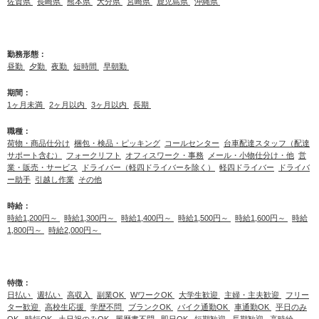
佐賀県
長崎県
熊本県
大分県
宮崎県
鹿児島県
沖縄県
勤務形態：
昼勤
夕勤
夜勤
短時間
早朝勤
期間：
1ヶ月未満
2ヶ月以内
3ヶ月以内
長期
職種：
荷物・商品仕分け
梱包・検品・ピッキング
コールセンター
台車配達スタッフ（配達
サポート含む）
フォークリフト
オフィスワーク・事務
メール・小物仕分け・他
営
業・販売・サービス
ドライバー（軽四ドライバーを除く）
軽四ドライバー
ドライバ
ー助手
引越し作業
その他
時給：
時給1,200円～
時給1,300円～
時給1,400円～
時給1,500円～
時給1,600円～
時給
1,800円～
時給2,000円～
特徴：
日払い
週払い
高収入
副業OK
WワークOK
大学生歓迎
主婦・主夫歓迎
フリー
ター歓迎
高校生応援
学歴不問
ブランクOK
バイク通勤OK
車通勤OK
平日のみ