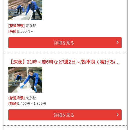
[都道府県]
東京都
[時給]
1,500円～
詳細を見る
【深夜】21時～翌6時など/週2日～/効率良く稼げる/日払いOK(規定有)/副業可/フリーター活躍/未経験歓迎
[都道府県]
東京都
[時給]
1,400円～1,750円
詳細を見る