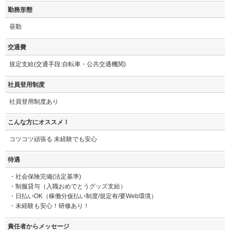
勤務形態
昼勤
交通費
規定支給(交通手段:自転車・公共交通機関)
社員登用制度
社員登用制度あり
こんな方にオススメ！
コツコツ頑張る 未経験でも安心
待遇
・社会保険完備(法定基準)
・制服貸与（入職おめでとうグッズ支給）
・日払いOK（稼働分仮払い制度/規定有/要Web環境）
・未経験も安心！研修あり！
責任者からメッセージ