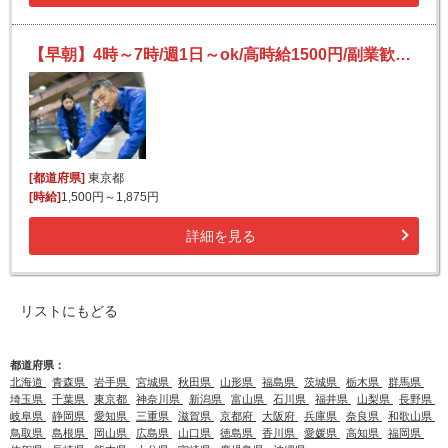
【早朝】4時～7時/週1日～ok/高時給1500円/副業歓迎/荷物仕分け
[都道府県]
東京都
[時給]
1,500円～1,875円
詳細を見る
リストにもどる
都道府県：
北海道
青森県
岩手県
宮城県
秋田県
山形県
福島県
茨城県
栃木県
群馬県
埼玉県
千葉県
東京都
神奈川県
新潟県
富山県
石川県
福井県
山梨県
長野県
岐阜県
静岡県
愛知県
三重県
滋賀県
京都府
大阪府
兵庫県
奈良県
和歌山県
鳥取県
島根県
岡山県
広島県
山口県
徳島県
香川県
愛媛県
高知県
福岡県