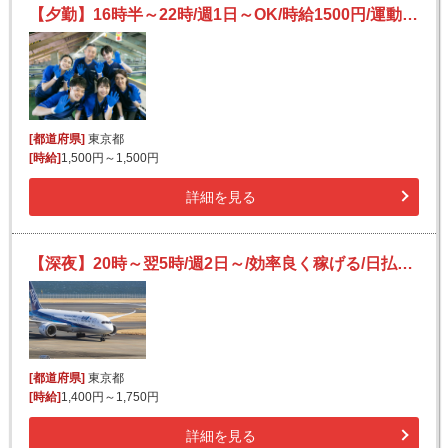
【夕勤】16時半～22時/週1日～OK/時給1500円/運動不足の解消も！/宅配荷物の仕分け
[都道府県]
東京都
[時給]
1,500円～1,500円
詳細を見る
【深夜】20時～翌5時/週2日～/効率良く稼げる/日払いOK(規定有)/副業可/フリーター活躍/未経験歓迎
[都道府県]
東京都
[時給]
1,400円～1,750円
詳細を見る