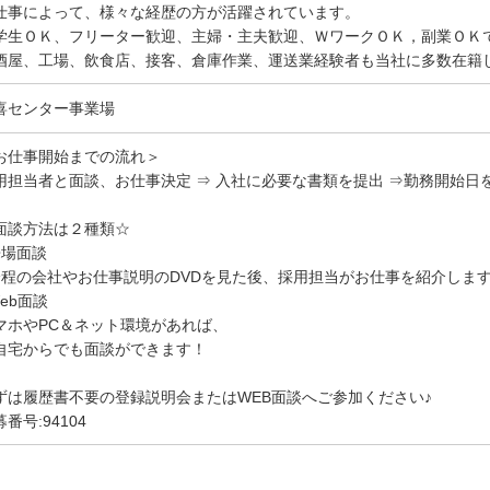
仕事によって、様々な経歴の方が活躍されています。
学生ＯＫ、フリーター歓迎、主婦・主夫歓迎、ＷワークＯＫ，副業ＯＫ
酒屋、工場、飲食店、接客、倉庫作業、運送業経験者も当社に多数在籍
喜センター事業場
お仕事開始までの流れ＞
用担当者と面談、お仕事決定 ⇒ 入社に必要な書類を提出 ⇒勤務開始日
面談方法は２種類☆
来場面談
分程の会社やお仕事説明のDVDを見た後、採用担当がお仕事を紹介しま
Web面談
マホやPC＆ネット環境があれば、
自宅からでも面談ができます！
ずは履歴書不要の登録説明会またはWEB面談へご参加ください♪
番号:94104