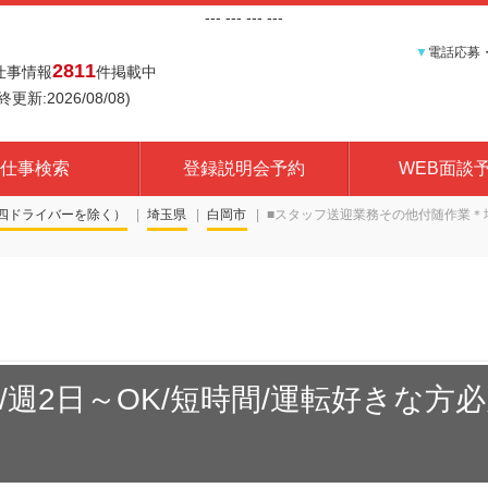
---
--- ---
---
▼
電話応募
2811
仕事情報
件掲載中
終更新:2026/08/08)
仕事検索
登録説明会予約
WEB面談
四ドライバーを除く）
埼玉県
白岡市
■スタッフ送迎業務その他付随作業＊
/週2日～OK/短時間/運転好きな方