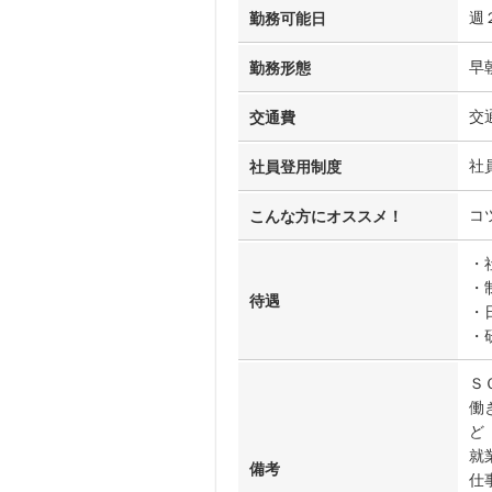
週
勤務可能日
早
勤務形態
交
交通費
社
社員登用制度
コ
こんな方にオススメ！
・
・
待遇
・
・
Ｓ
働
ど
就
備考
仕