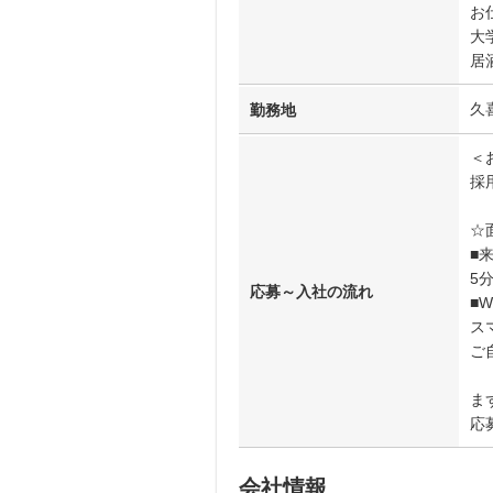
お
大
居
久
勤務地
＜
採
☆
■
5
応募～入社の流れ
■
ス
ご
ま
応募
会社情報