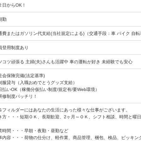
２日からOK！
朝勤
通費またはガソリン代支給(当社規定による)（交通手段：車 バイク 自転
員登用制度あり
ツコツ頑張る 主婦(夫)さんも活躍中 車の運転が好き 未経験でも安心
社会保険完備(法定基準)
制服貸与（入職おめでとうグッズ支給）
日払いOK（稼働分仮払い制度/規定有/要Web環境）
研修制度バッチリ！
Ｇフィルダーにはあなたの生活にあった様々な仕事がございます。
き方・・・短期ＯＫ、長期歓迎、2ヶ月～ＯＫ、シフト相談、時間と曜
業時間・・・早朝・夜勤・昼勤など
事内容・・・荷物の仕分け、軽作業、商品管理、梱包、検品、ピッキン