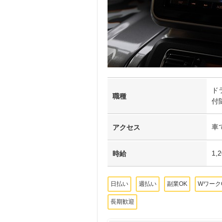
ド
職種
付
車
アクセス
1,
時給
日払い
週払い
副業OK
Wワーク
長期歓迎