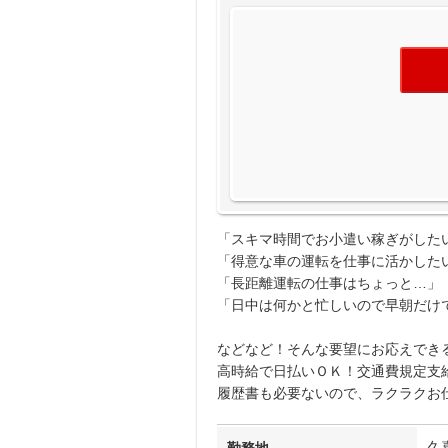
「スキマ時間でお小遣い稼ぎがした
「得意な車の運転を仕事に活かした
「長距離運転の仕事はちょっと…」
「日中は何かと忙しいので早朝だけ
などなど！そんな要望にお応えでき
高時給で日払いＯＫ！交通費規定支
履歴書も必要ないので、ラクラクお
久