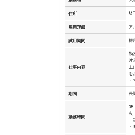
勤務地
埼
住所
ア
雇用形態
採
試用期間
勤
片
主
仕事内容
を
・
長
期間
05
火
勤務時間
・
・