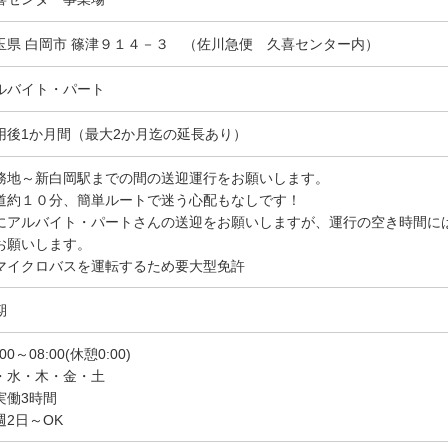
玉県 白岡市 篠津９１４－３ （佐川急便 久喜センター内）
ルバイト・パート
用後1か月間（最大2か月迄の延長あり）
務地～新白岡駅までの間の送迎運行をお願いします。
道約１０分、簡単ルートで迷う心配もなしです！
にアルバイト・パートさんの送迎をお願いしますが、運行の空き時間に
お願いします。
マイクロバスを運転するため要大型免許
期
:00～08:00(休憩0:00)
・水・木・金・土
実働3時間
週2日～OK