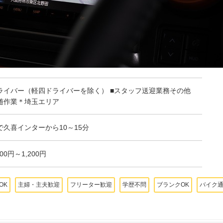
ライバー（軽四ドライバーを除く） ■スタッフ送迎業務その他
随作業＊埼玉エリア
で久喜インターから10～15分
200円～1,200円
OK
主婦・主夫歓迎
フリーター歓迎
学歴不問
ブランクOK
バイク通