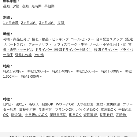
勤務形態：
昼勤
夕勤
夜勤
短時間
早朝勤
期間：
1ヶ月未満
2ヶ月以内
3ヶ月以内
長期
職種：
荷物・商品仕分け
梱包・検品・ピッキング
コールセンター
台車配達スタッフ（配達
サポート含む）
フォークリフト
オフィスワーク・事務
メール・小物仕分け・他
営
業・販売・サービス
ドライバー（軽四ドライバーを除く）
軽四ドライバー
ドライバ
ー助手
引越し作業
その他
時給：
時給1,200円～
時給1,300円～
時給1,400円～
時給1,500円～
時給1,600円～
時給
1,800円～
時給2,000円～
特徴：
日払い
週払い
高収入
副業OK
WワークOK
大学生歓迎
主婦・主夫歓迎
フリー
ター歓迎
高校生応援
学歴不問
ブランクOK
バイク通勤OK
車通勤OK
平日のみ
OK
時短OK
土日祝のみOK
履歴書不問
即日OK
短期歓迎
長期歓迎
高時給