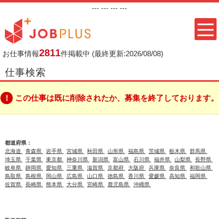
---
--- ---
---
2811
お仕事情報
件掲載中
(最終更新:2026/08/08)
仕事検索
この仕事は既に削除されたか、募集を終了しております。
都道府県：
北海道
青森県
岩手県
宮城県
秋田県
山形県
福島県
茨城県
栃木県
群馬県
埼玉県
千葉県
東京都
神奈川県
新潟県
富山県
石川県
福井県
山梨県
長野県
岐阜県
静岡県
愛知県
三重県
滋賀県
京都府
大阪府
兵庫県
奈良県
和歌山県
鳥取県
島根県
岡山県
広島県
山口県
徳島県
香川県
愛媛県
高知県
福岡県
佐賀県
長崎県
熊本県
大分県
宮崎県
鹿児島県
沖縄県