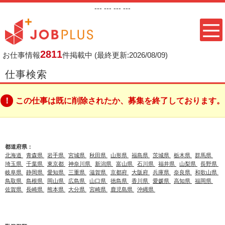
---
--- ---
---
2811
お仕事情報
件掲載中
(最終更新:2026/08/09)
仕事検索
この仕事は既に削除されたか、募集を終了しております。
都道府県：
北海道
青森県
岩手県
宮城県
秋田県
山形県
福島県
茨城県
栃木県
群馬県
埼玉県
千葉県
東京都
神奈川県
新潟県
富山県
石川県
福井県
山梨県
長野県
岐阜県
静岡県
愛知県
三重県
滋賀県
京都府
大阪府
兵庫県
奈良県
和歌山県
鳥取県
島根県
岡山県
広島県
山口県
徳島県
香川県
愛媛県
高知県
福岡県
佐賀県
長崎県
熊本県
大分県
宮崎県
鹿児島県
沖縄県