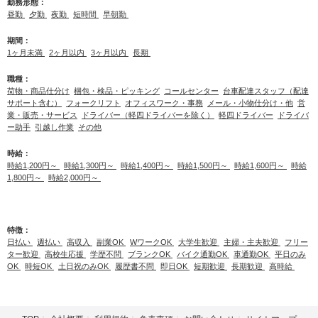
勤務形態：
昼勤
夕勤
夜勤
短時間
早朝勤
期間：
1ヶ月未満
2ヶ月以内
3ヶ月以内
長期
職種：
荷物・商品仕分け
梱包・検品・ピッキング
コールセンター
台車配達スタッフ（配達
サポート含む）
フォークリフト
オフィスワーク・事務
メール・小物仕分け・他
営
業・販売・サービス
ドライバー（軽四ドライバーを除く）
軽四ドライバー
ドライバ
ー助手
引越し作業
その他
時給：
時給1,200円～
時給1,300円～
時給1,400円～
時給1,500円～
時給1,600円～
時給
1,800円～
時給2,000円～
特徴：
日払い
週払い
高収入
副業OK
WワークOK
大学生歓迎
主婦・主夫歓迎
フリー
ター歓迎
高校生応援
学歴不問
ブランクOK
バイク通勤OK
車通勤OK
平日のみ
OK
時短OK
土日祝のみOK
履歴書不問
即日OK
短期歓迎
長期歓迎
高時給