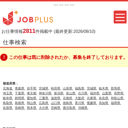
---
--- ---
---
2811
お仕事情報
件掲載中
(最終更新:2026/08/10)
仕事検索
この仕事は既に削除されたか、募集を終了しております。
都道府県：
北海道
青森県
岩手県
宮城県
秋田県
山形県
福島県
茨城県
栃木県
群馬県
埼玉県
千葉県
東京都
神奈川県
新潟県
富山県
石川県
福井県
山梨県
長野県
岐阜県
静岡県
愛知県
三重県
滋賀県
京都府
大阪府
兵庫県
奈良県
和歌山県
鳥取県
島根県
岡山県
広島県
山口県
徳島県
香川県
愛媛県
高知県
福岡県
佐賀県
長崎県
熊本県
大分県
宮崎県
鹿児島県
沖縄県