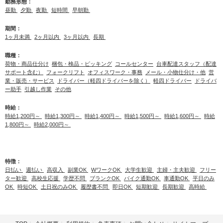
勤務形態：
昼勤
夕勤
夜勤
短時間
早朝勤
期間：
1ヶ月未満
2ヶ月以内
3ヶ月以内
長期
職種：
荷物・商品仕分け
梱包・検品・ピッキング
コールセンター
台車配達スタッフ（配達
サポート含む）
フォークリフト
オフィスワーク・事務
メール・小物仕分け・他
営
業・販売・サービス
ドライバー（軽四ドライバーを除く）
軽四ドライバー
ドライバ
ー助手
引越し作業
その他
時給：
時給1,200円～
時給1,300円～
時給1,400円～
時給1,500円～
時給1,600円～
時給
1,800円～
時給2,000円～
特徴：
日払い
週払い
高収入
副業OK
WワークOK
大学生歓迎
主婦・主夫歓迎
フリー
ター歓迎
高校生応援
学歴不問
ブランクOK
バイク通勤OK
車通勤OK
平日のみ
OK
時短OK
土日祝のみOK
履歴書不問
即日OK
短期歓迎
長期歓迎
高時給