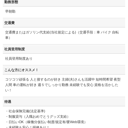
勤務形態
早朝勤
交通費
交通費またはガソリン代支給(当社規定による)（交通手段：車 バイク 自転
車）
社員登用制度
社員登用制度あり
こんな方にオススメ！
コツコツ頑張る 人と接するのが好き 主婦(夫)さんも活躍中 短時間希望 夜型
人間 車の運転が好き 週５でしっかり勤務 未経験でも安心 資格を活かした
い！
待遇
・社会保険完備(法定基準)
・制服貸与（入職おめでとうグッズ支給）
・日払いOK（稼働分仮払い制度/規定有/要Web環境）
・未経験も安心！研修あり！