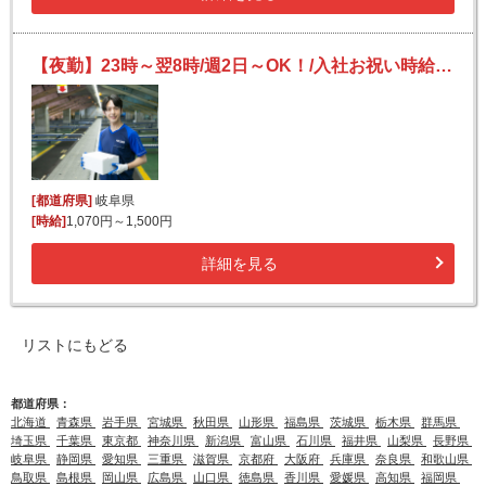
【夜勤】23時～翌8時/週2日～OK！/入社お祝い時給有/日払い可（規定有）/未経験OK
[都道府県]
岐阜県
[時給]
1,070円～1,500円
詳細を見る
リストにもどる
都道府県：
北海道
青森県
岩手県
宮城県
秋田県
山形県
福島県
茨城県
栃木県
群馬県
埼玉県
千葉県
東京都
神奈川県
新潟県
富山県
石川県
福井県
山梨県
長野県
岐阜県
静岡県
愛知県
三重県
滋賀県
京都府
大阪府
兵庫県
奈良県
和歌山県
鳥取県
島根県
岡山県
広島県
山口県
徳島県
香川県
愛媛県
高知県
福岡県