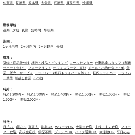
佐賀県
長崎県
熊本県
大分県
宮崎県
鹿児島県
沖縄県
勤務形態：
昼勤
夕勤
夜勤
短時間
早朝勤
期間：
1ヶ月未満
2ヶ月以内
3ヶ月以内
長期
職種：
荷物・商品仕分け
梱包・検品・ピッキング
コールセンター
台車配達スタッフ（配達
サポート含む）
フォークリフト
オフィスワーク・事務
メール・小物仕分け・他
営
業・販売・サービス
ドライバー（軽四ドライバーを除く）
軽四ドライバー
ドライバ
ー助手
引越し作業
その他
時給：
時給1,200円～
時給1,300円～
時給1,400円～
時給1,500円～
時給1,600円～
時給
1,800円～
時給2,000円～
特徴：
日払い
週払い
高収入
副業OK
WワークOK
大学生歓迎
主婦・主夫歓迎
フリー
ター歓迎
高校生応援
学歴不問
ブランクOK
バイク通勤OK
車通勤OK
平日のみ