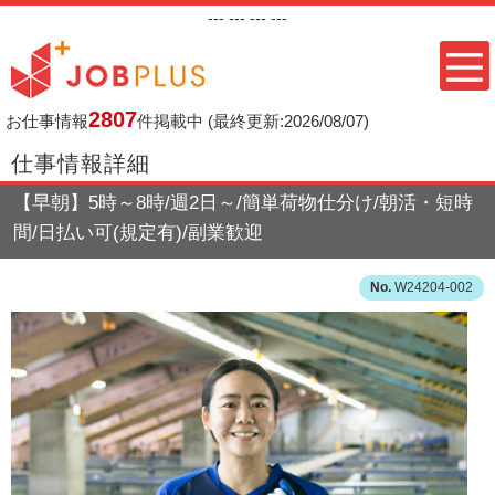
---
--- ---
---
2807
お仕事情報
件掲載中
(最終更新:2026/08/07)
仕事情報詳細
【早朝】5時～8時/週2日～/簡単荷物仕分け/朝活・短時
間/日払い可(規定有)/副業歓迎
W24204-002