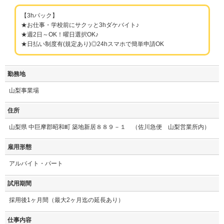
【3hパック】
★お仕事・学校前にサクッと3hダケバイト♪
★週2日～OK！曜日選択OK♪
★日払い制度有(規定あり)◎24hスマホで簡単申請OK
勤務地
山梨事業場
住所
山梨県 中巨摩郡昭和町 築地新居８８９－１ （佐川急便 山梨営業所内）
雇用形態
アルバイト・パート
試用期間
採用後1ヶ月間（最大2ヶ月迄の延長あり）
仕事内容