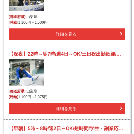
[都道府県]
山梨県
[時給]
1,100円～1,500円
詳細を見る
【深夜】22時～翌7時/週4日～OK/土日祝出勤歓迎/未経験歓迎
[都道府県]
山梨県
[時給]
1,100円～1,375円
詳細を見る
【早朝】5時～8時/週2日～OK/短時間/学生・副業応援/未経験も安心の簡単宅配仕分けバイト