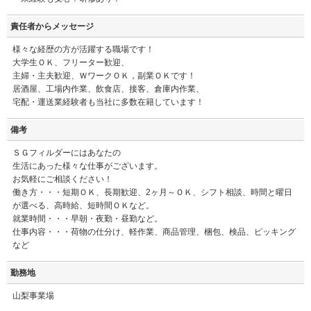
責任者からメッセージ
様々な経歴の方が活躍する職場です！
大学生ＯＫ、フリーター歓迎、
主婦・主夫歓迎、ＷワークＯＫ，副業ＯＫです！
居酒屋、工場内作業、飲食店、接客、倉庫内作業、
宅配・運送業経験者も当社に多数在籍しています！
備考
ＳＧフィルダーにはあなたの
生活にあった様々な仕事がございます。
お気軽にご相談ください！
働き方・・・短期ＯＫ、長期歓迎、2ヶ月～ＯＫ、シフト相談、時間と曜日
が選べる、高時給、短時間ＯＫなど。
就業時間・・・早朝・夜勤・昼勤など。
仕事内容・・・荷物の仕分け、軽作業、商品管理、梱包、検品、ピッキング
など
勤務地
山梨事業場