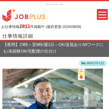
---
--- ---
---
2811
お仕事情報
件掲載中
(最終更新:2026/08/08)
仕事情報詳細
【夜間】23時～翌8時/週1日～OK/送迎あり/Wワークに
も/未経験OK/宅配便の仕分け
W24175-121