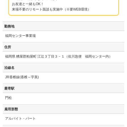
お友達と一緒もOK！
来場不要のリモート面談も実施中（※要WEB環境）
勤務地
福岡センター事業場
住所
福岡県 糟屋郡粕屋町 江辻３丁目３－１（佐川急便 福岡センター内）
沿線名
JR香椎線(香椎～宇美)
最寄駅
門松
雇用形態
アルバイト・パート