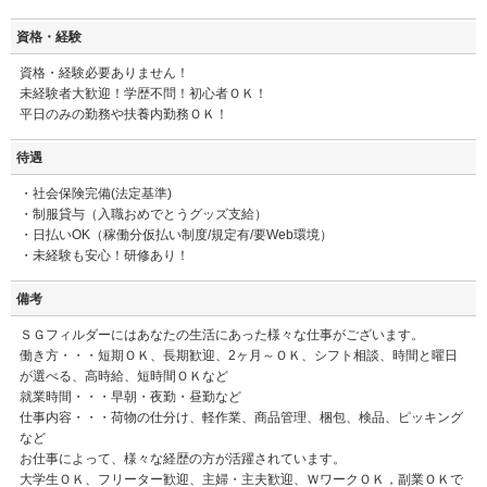
資格・経験
資格・経験必要ありません！
未経験者大歓迎！学歴不問！初心者ＯＫ！
平日のみの勤務や扶養内勤務ＯＫ！
待遇
・社会保険完備(法定基準)
・制服貸与（入職おめでとうグッズ支給）
・日払いOK（稼働分仮払い制度/規定有/要Web環境）
・未経験も安心！研修あり！
備考
ＳＧフィルダーにはあなたの生活にあった様々な仕事がございます。
働き方・・・短期ＯＫ、長期歓迎、2ヶ月～ＯＫ、シフト相談、時間と曜日
が選べる、高時給、短時間ＯＫなど
就業時間・・・早朝・夜勤・昼勤など
仕事内容・・・荷物の仕分け、軽作業、商品管理、梱包、検品、ピッキング
など
お仕事によって、様々な経歴の方が活躍されています。
大学生ＯＫ、フリーター歓迎、主婦・主夫歓迎、ＷワークＯＫ，副業ＯＫで