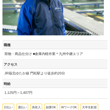
職種
荷物・商品仕分け ■倉庫内軽作業＊九州中継エリア
アクセス
JR福北ゆたか線 門松駅より徒歩約20分
時給
1,125円～1,407円
日払い
週払い
高収入
副業OK
WワークOK
大学生歓迎