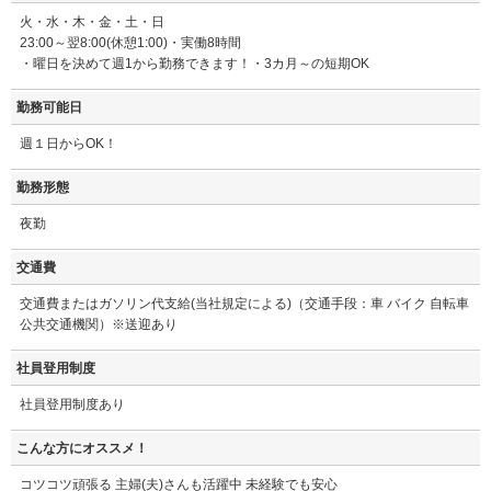
火・水・木・金・土・日
23:00～翌8:00(休憩1:00)・実働8時間
・曜日を決めて週1から勤務できます！・3カ月～の短期OK
勤務可能日
週１日からOK！
勤務形態
夜勤
交通費
交通費またはガソリン代支給(当社規定による)（交通手段：車 バイク 自転車
公共交通機関）※送迎あり
社員登用制度
社員登用制度あり
こんな方にオススメ！
コツコツ頑張る 主婦(夫)さんも活躍中 未経験でも安心