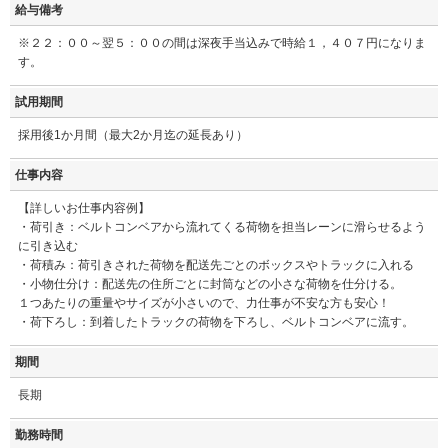
給与備考
※２２：００～翌５：００の間は深夜手当込みで時給１，４０７円になりま
す。
試用期間
採用後1か月間（最大2か月迄の延長あり）
仕事内容
【詳しいお仕事内容例】
・荷引き：ベルトコンベアから流れてくる荷物を担当レーンに滑らせるよう
に引き込む
・荷積み：荷引きされた荷物を配送先ごとのボックスやトラックに入れる
・小物仕分け：配送先の住所ごとに封筒などの小さな荷物を仕分ける。
１つあたりの重量やサイズが小さいので、力仕事が不安な方も安心！
・荷下ろし：到着したトラックの荷物を下ろし、ベルトコンベアに流す。
期間
長期
勤務時間