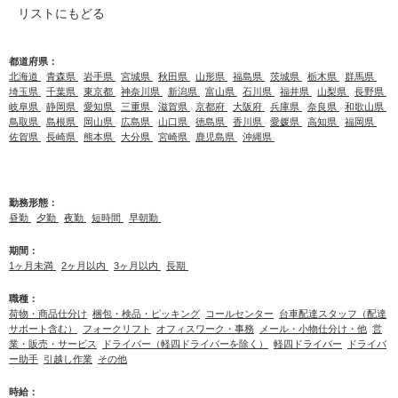
リストにもどる
都道府県：
北海道
青森県
岩手県
宮城県
秋田県
山形県
福島県
茨城県
栃木県
群馬県
埼玉県
千葉県
東京都
神奈川県
新潟県
富山県
石川県
福井県
山梨県
長野県
岐阜県
静岡県
愛知県
三重県
滋賀県
京都府
大阪府
兵庫県
奈良県
和歌山県
鳥取県
島根県
岡山県
広島県
山口県
徳島県
香川県
愛媛県
高知県
福岡県
佐賀県
長崎県
熊本県
大分県
宮崎県
鹿児島県
沖縄県
勤務形態：
昼勤
夕勤
夜勤
短時間
早朝勤
期間：
1ヶ月未満
2ヶ月以内
3ヶ月以内
長期
職種：
荷物・商品仕分け
梱包・検品・ピッキング
コールセンター
台車配達スタッフ（配達
サポート含む）
フォークリフト
オフィスワーク・事務
メール・小物仕分け・他
営
業・販売・サービス
ドライバー（軽四ドライバーを除く）
軽四ドライバー
ドライバ
ー助手
引越し作業
その他
時給：