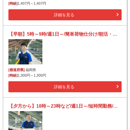
[時給]
1,407円～1,407円
詳細を見る
【早朝】5時～9時/週1日～/簡単荷物仕分け/朝活・短時間/日払い可(規定有)/副業歓迎
[都道府県]
福岡県
[時給]
1,300円～1,300円
詳細を見る
【夕方から】18時～23時など/週1日～/短時間勤務/日払いOK/副業可/未経験OK/送迎あり