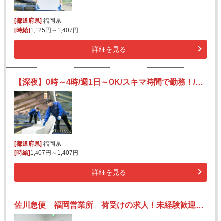
[都道府県]
福岡県
[時給]
1,125円～1,407円
詳細を見る
【深夜】0時～4時/週1日～OK/スキマ時間で勤務！/日払いOK/副業可/未経験可/フリーター活躍
[都道府県]
福岡県
[時給]
1,407円～1,407円
詳細を見る
佐川急便 福岡営業所 荷受けの求人！未経験歓迎！先輩たちがサポートします♪