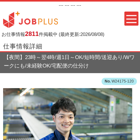
---
--- ---
---
2811
お仕事情報
件掲載中
(最終更新:2026/08/08)
仕事情報詳細
【夜間】23時～翌4時/週1日～OK/短時間/送迎あり/Wワ
ークにも/未経験OK/宅配便の仕分け
W24175-120