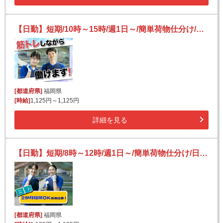
【日勤】短期/10時～15時/週1日～/簡単荷物仕分け/日払い可(規定有)/副業歓迎【2か月間のみ】
[都道府県]
福岡県
[時給]
1,125円～1,125円
詳細を見る
【日勤】短期/8時～12時/週1日～/簡単荷物仕分け/日払い可(規定有)/副業歓迎【2か月間のみ】
[都道府県]
福岡県