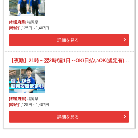
[都道府県]
福岡県
[時給]
1,125円～1,407円
詳細を見る
【夜勤】21時～翌2時/週1日～OK/日払いOK(規定有)/副業可/未経験OK/簡単荷物仕分け
[都道府県]
福岡県
[時給]
1,125円～1,407円
詳細を見る