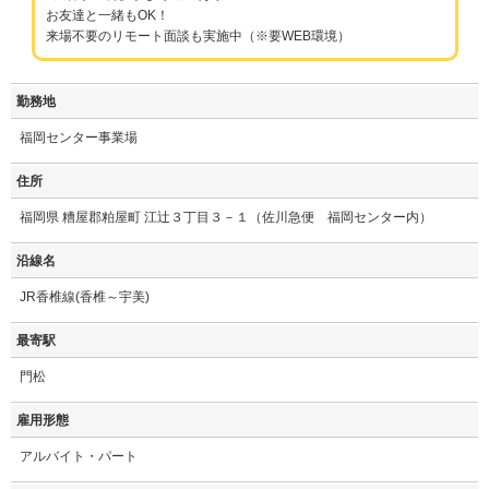
お友達と一緒もOK！
来場不要のリモート面談も実施中（※要WEB環境）
勤務地
福岡センター事業場
住所
福岡県 糟屋郡粕屋町 江辻３丁目３－１（佐川急便 福岡センター内）
沿線名
JR香椎線(香椎～宇美)
最寄駅
門松
雇用形態
アルバイト・パート