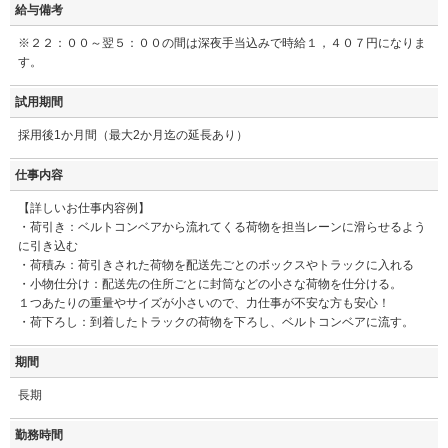
給与備考
※２２：００～翌５：００の間は深夜手当込みで時給１，４０７円になりま
す。
試用期間
採用後1か月間（最大2か月迄の延長あり）
仕事内容
【詳しいお仕事内容例】
・荷引き：ベルトコンベアから流れてくる荷物を担当レーンに滑らせるよう
に引き込む
・荷積み：荷引きされた荷物を配送先ごとのボックスやトラックに入れる
・小物仕分け：配送先の住所ごとに封筒などの小さな荷物を仕分ける。
１つあたりの重量やサイズが小さいので、力仕事が不安な方も安心！
・荷下ろし：到着したトラックの荷物を下ろし、ベルトコンベアに流す。
期間
長期
勤務時間