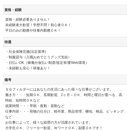
資格・経験
資格・経験必要ありません！
未経験者大歓迎！学歴不問！初心者ＯＫ！
平日のみの勤務や扶養内勤務ＯＫ！
待遇
・社会保険完備(法定基準)
・制服貸与（入職おめでとうグッズ支給）
・日払いOK（稼働分仮払い制度/規定有/要Web環境）
・未経験も安心！研修あり！
備考
ＳＧフィルダーにはあなたの生活にあった様々な仕事がございます。
働き方・・・短期ＯＫ、長期歓迎、2ヶ月～ＯＫ、時間と曜日が選べる、高
時給、短時間ＯＫなど
就業時間・・・早朝・夜勤・昼勤など
仕事内容・・・荷物の仕分け、軽作業、商品管理、梱包、検品、ピッキング
など
お仕事によって、様々な経歴の方が活躍されています。
大学生ＯＫ、フリーター歓迎、ＷワークＯＫ，副業ＯＫです！