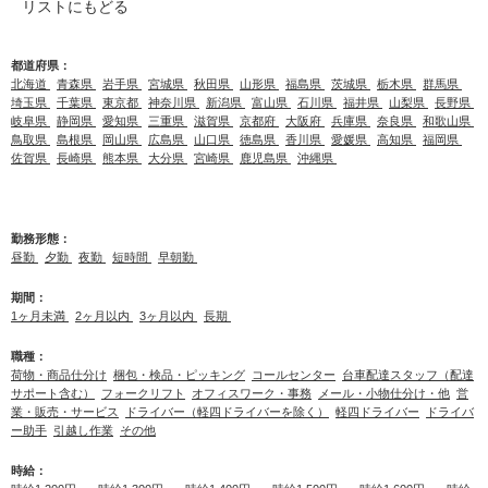
リストにもどる
都道府県：
北海道
青森県
岩手県
宮城県
秋田県
山形県
福島県
茨城県
栃木県
群馬県
埼玉県
千葉県
東京都
神奈川県
新潟県
富山県
石川県
福井県
山梨県
長野県
岐阜県
静岡県
愛知県
三重県
滋賀県
京都府
大阪府
兵庫県
奈良県
和歌山県
鳥取県
島根県
岡山県
広島県
山口県
徳島県
香川県
愛媛県
高知県
福岡県
佐賀県
長崎県
熊本県
大分県
宮崎県
鹿児島県
沖縄県
勤務形態：
昼勤
夕勤
夜勤
短時間
早朝勤
期間：
1ヶ月未満
2ヶ月以内
3ヶ月以内
長期
職種：
荷物・商品仕分け
梱包・検品・ピッキング
コールセンター
台車配達スタッフ（配達
サポート含む）
フォークリフト
オフィスワーク・事務
メール・小物仕分け・他
営
業・販売・サービス
ドライバー（軽四ドライバーを除く）
軽四ドライバー
ドライバ
ー助手
引越し作業
その他
時給：