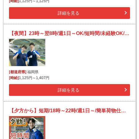
[時給]
1,125円～1,125円
詳細を見る
【夜間】23時～翌8時/週1日～OK/短時間/未経験OK/宅配便の仕分け
[都道府県]
福岡県
[時給]
1,125円～1,407円
詳細を見る
【夕方から】短期/18時～22時/週1日～/簡単荷物仕分け/日払い可(規定有)/副業歓迎【2か月間のみ】