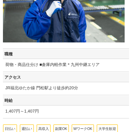
職種
荷物・商品仕分け ■倉庫内軽作業＊九州中継エリア
アクセス
JR福北ゆたか線 門松駅より徒歩約20分
時給
1,407円～1,407円
日払い
週払い
高収入
副業OK
WワークOK
大学生歓迎