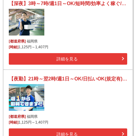
【深夜】3時～7時/週1日～OK/短時間/効率よく稼ぐ/未経験OK/宅配便の仕分け
[都道府県]
福岡県
[時給]
1,125円～1,407円
詳細を見る
【夜勤】21時～翌2時/週1日～OK/日払いOK(規定有)/副業可/未経験OK/簡単荷物仕分け
[都道府県]
福岡県
[時給]
1,125円～1,407円
詳細を見る