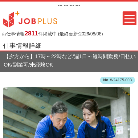
---
--- ---
---
2811
お仕事情報
件掲載中
(最終更新:2026/08/08)
仕事情報詳細
【夕方から】17時～22時など/週1日～短時間勤務/日払い
OK/副業可/未経験OK
W24175-003