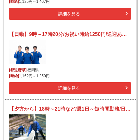
[時給]
1,125円～1,407円
詳細を見る
【日勤】9時～17時20分/お祝い時給1250円/送迎あり/未経験歓迎/車部品の仕分け
[都道府県]
福岡県
[時給]
1,162円～1,250円
詳細を見る
【夕方から】18時～21時など/週1日～短時間勤務/日払いOK(規定有)/副業可/未経験OK