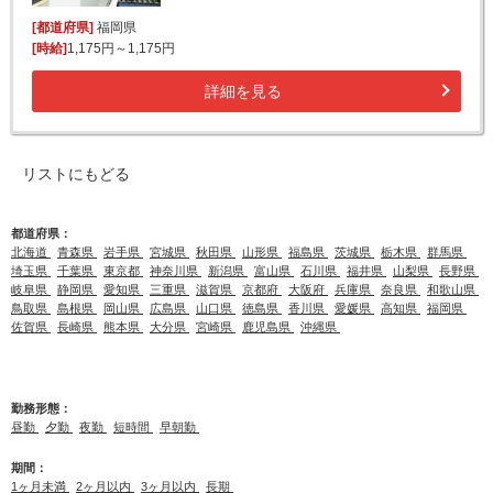
[都道府県]
福岡県
[時給]
1,175円～1,175円
詳細を見る
リストにもどる
都道府県：
北海道
青森県
岩手県
宮城県
秋田県
山形県
福島県
茨城県
栃木県
群馬県
埼玉県
千葉県
東京都
神奈川県
新潟県
富山県
石川県
福井県
山梨県
長野県
岐阜県
静岡県
愛知県
三重県
滋賀県
京都府
大阪府
兵庫県
奈良県
和歌山県
鳥取県
島根県
岡山県
広島県
山口県
徳島県
香川県
愛媛県
高知県
福岡県
佐賀県
長崎県
熊本県
大分県
宮崎県
鹿児島県
沖縄県
勤務形態：
昼勤
夕勤
夜勤
短時間
早朝勤
期間：
1ヶ月未満
2ヶ月以内
3ヶ月以内
長期