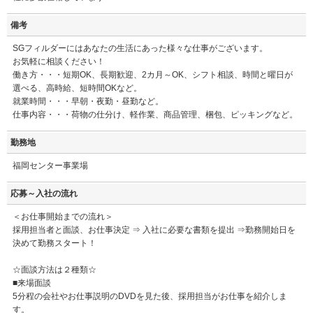
備考
SGフィルダーにはあなたの生活にあった様々な仕事がございます。
お気軽に相談ください！
働き方・・・短期OK、長期歓迎、2カ月～OK、シフト相談、時間と曜日が
選べる、高時給、短時間OKなど。
就業時間・・・早朝・夜勤・昼勤など。
仕事内容・・・荷物の仕分け、軽作業、商品管理、梱包、ピッキングなど。
勤務地
福岡センター事業場
応募～入社の流れ
＜お仕事開始までの流れ＞
採用担当者と面談、お仕事決定 ⇒ 入社に必要な書類を提出 ⇒勤務開始日を
決めて勤務スタート！
☆面談方法は２種類☆
■来場面談
5分程の会社やお仕事説明のDVDを見た後、採用担当がお仕事を紹介しま
す。