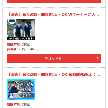
【深夜】短期/0時～9時/週1日～OK/Wワーカーに人気/送迎あり/日払いOK/副業可/未経験可【2か月間のみ】
[都道府県]
福岡県
[時給]
1,175円～1,469円
詳細を見る
【深夜】短期/2時～6時/週1日～OK/短時間/効率よく稼ぐ/宅配便の仕分け【2か月間のみ】
[都道府県]
福岡県