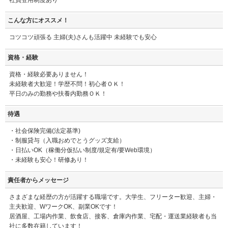
こんな方にオススメ！
コツコツ頑張る 主婦(夫)さんも活躍中 未経験でも安心
資格・経験
資格・経験必要ありません！
未経験者大歓迎！学歴不問！初心者ＯＫ！
平日のみの勤務や扶養内勤務ＯＫ！
待遇
・社会保険完備(法定基準)
・制服貸与（入職おめでとうグッズ支給）
・日払いOK（稼働分仮払い制度/規定有/要Web環境）
・未経験も安心！研修あり！
責任者からメッセージ
さまざまな経歴の方が活躍する職場です。大学生、フリーター歓迎、主婦・
主夫歓迎、WワークOK、副業OKです！
居酒屋、工場内作業、飲食店、接客、倉庫内作業、宅配・運送業経験者も当
社に多数在籍しています！