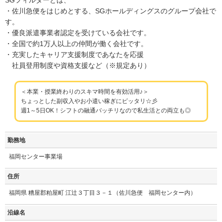
・佐川急便をはじめとする、SGホールディングスのグループ会社で
す。
・優良派遣事業者認定を受けている会社です。
・全国で約1万人以上の仲間が働く会社です。
・充実したキャリア支援制度であなたを応援
社員登用制度や資格支援など（※規定あり）
＜本業・授業終わりのスキマ時間を有効活用♪＞
ちょっとした副収入やお小遣い稼ぎにピッタリ☆彡
週1～5日OK！シフトの融通バッチリなので私生活との両立も◎
勤務地
福岡センター事業場
住所
福岡県 糟屋郡粕屋町 江辻３丁目３－１（佐川急便 福岡センター内）
沿線名