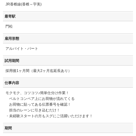
JR香椎線(香椎～宇美)
最寄駅
門松
雇用形態
アルバイト・パート
試用期間
採用後1ヶ月間（最大2ヶ月迄延長あり）
仕事内容
モクモク、コツコツ♪簡単仕分け作業！
ベルトコンベア上にお荷物が流れてくる
お荷物に貼ってある伝票番号を確認！
担当のレーンに引き込むだけ！
・未経験スタートの方もスグにご活躍いただけます！
期間