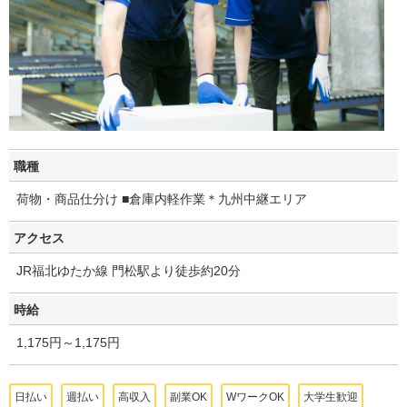
職種
荷物・商品仕分け ■倉庫内軽作業＊九州中継エリア
アクセス
JR福北ゆたか線 門松駅より徒歩約20分
時給
1,175円～1,175円
日払い
週払い
高収入
副業OK
WワークOK
大学生歓迎