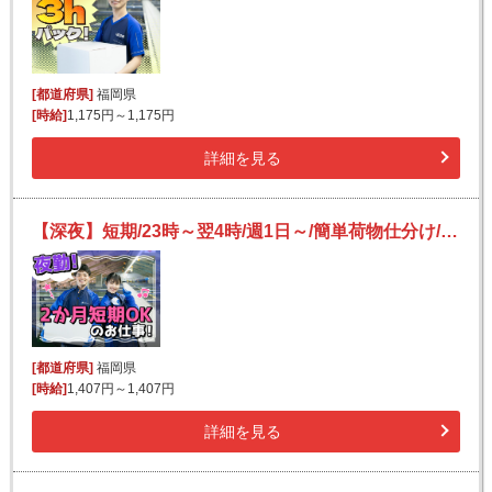
[都道府県]
福岡県
[時給]
1,175円～1,175円
詳細を見る
【深夜】短期/23時～翌4時/週1日～/簡単荷物仕分け/日払い可(規定有)/副業歓迎【2か月間のみ】
[都道府県]
福岡県
[時給]
1,407円～1,407円
詳細を見る