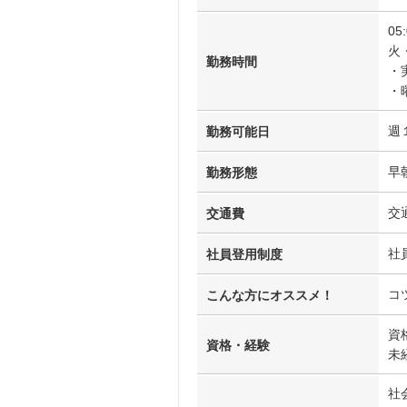
05
火
勤務時間
・
・
週
勤務可能日
早
勤務形態
交
交通費
社
社員登用制度
コ
こんな方にオススメ！
資
資格・経験
未
社