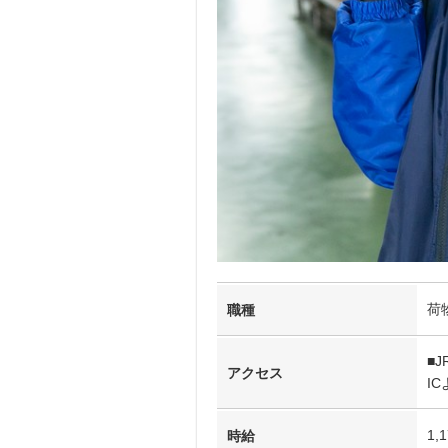
荷
職種
■
アクセス
I
1,
時給