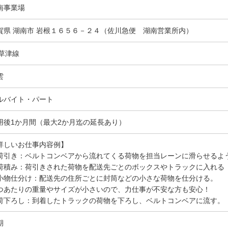
南事業場
賀県 湖南市 岩根１６５６－２４（佐川急便 湖南営業所内）
R草津線
雲
ルバイト・パート
用後1か月間（最大2か月迄の延長あり）
詳しいお仕事内容例】
荷引き：ベルトコンベアから流れてくる荷物を担当レーンに滑らせるよ
荷積み：荷引きされた荷物を配送先ごとのボックスやトラックに入れる
小物仕分け：配送先の住所ごとに封筒などの小さな荷物を仕分ける。
つあたりの重量やサイズが小さいので、力仕事が不安な方も安心！
荷下ろし：到着したトラックの荷物を下ろし、ベルトコンベアに流す。
期