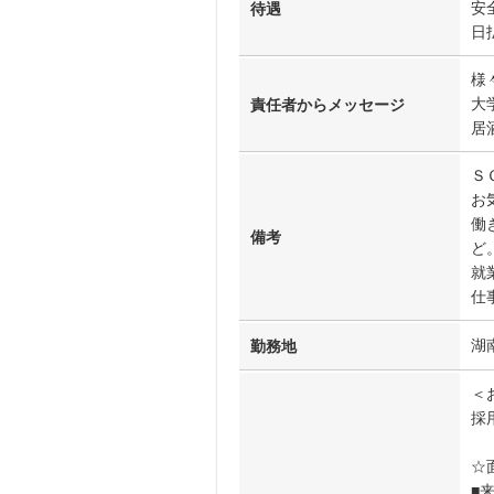
安
待遇
日
様
大
責任者からメッセージ
居
Ｓ
お
働
備考
ど
就
仕
湖
勤務地
＜
採
☆
■