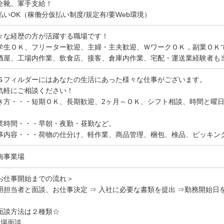
全靴、軍手支給！
払いOK（稼働分仮払い制度/規定有/要Web環境）
々な経歴の方が活躍する職場です！
学生ＯＫ、フリーター歓迎、主婦・主夫歓迎、ＷワークＯＫ，副業ＯＫ
酒屋、工場内作業、飲食店、接客、倉庫内作業、宅配・運送業経験者も
Ｇフィルダーにはあなたの生活にあった様々な仕事がございます。
気軽にご相談ください！
き方・・・短期ＯＫ、長期歓迎、2ヶ月～ＯＫ、シフト相談、時間と曜
。
業時間・・・早朝・夜勤・昼勤など。
事内容・・・荷物の仕分け、軽作業、商品管理、梱包、検品、ピッキン
南事業場
お仕事開始までの流れ＞
用担当者と面談、お仕事決定 ⇒ 入社に必要な書類を提出 ⇒勤務開始日
面談方法は２種類☆
来場面談