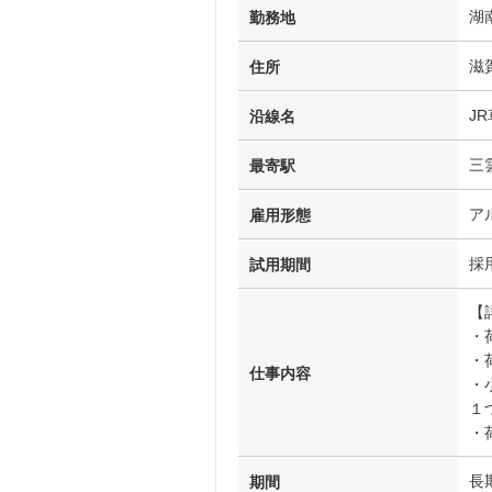
湖
勤務地
滋
住所
J
沿線名
三
最寄駅
ア
雇用形態
採
試用期間
【
・
・
仕事内容
・
１
・
長
期間