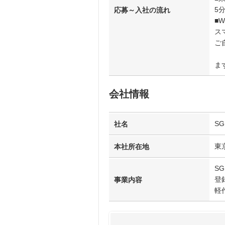
5
応募～入社の流れ
■
ス
ご
ま
会社情報
S
社名
東
本社所在地
S
登
事業内容
軽