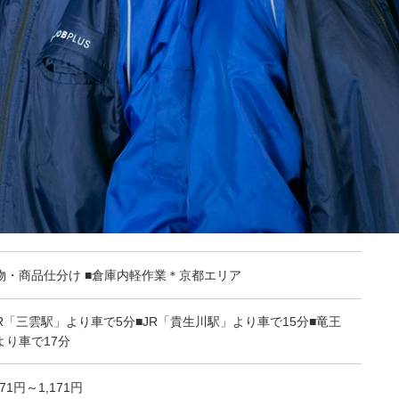
物・商品仕分け ■倉庫内軽作業＊京都エリア
JR「三雲駅」より車で5分■JR「貴生川駅」より車で15分■竜王
Cより車で17分
171円～1,171円