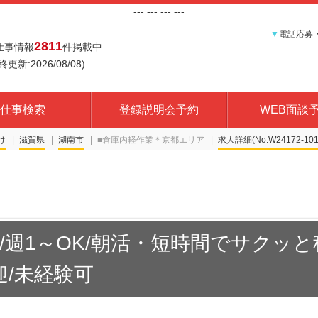
---
--- ---
---
▼
電話応募
2811
仕事情報
件掲載中
終更新:2026/08/08)
仕事検索
登録説明会予約
WEB面談
け
滋賀県
湖南市
■倉庫内軽作業＊京都エリア
求人詳細(No.W24172-101
/週1～OK/朝活・短時間でサクッと
迎/未経験可