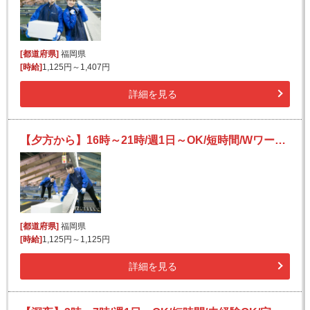
[都道府県]
福岡県
[時給]
1,125円～1,407円
詳細を見る
【夕方から】16時～21時/週1日～OK/短時間/Wワークにも/未経験OK/宅配便の仕分け
[都道府県]
福岡県
[時給]
1,125円～1,125円
詳細を見る