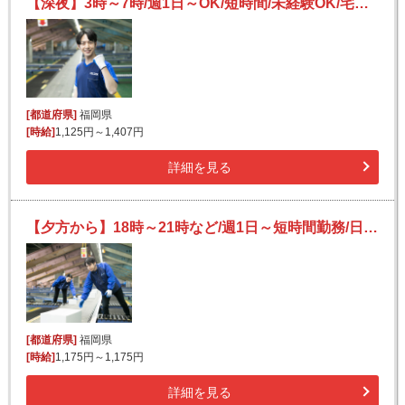
【深夜】3時～7時/週1日～OK/短時間/未経験OK/宅配便の仕分け
[都道府県]
福岡県
[時給]
1,125円～1,407円
詳細を見る
【夕方から】18時～21時など/週1日～短時間勤務/日払いOK(規定有)/副業可/未経験OK
[都道府県]
福岡県
[時給]
1,175円～1,175円
詳細を見る