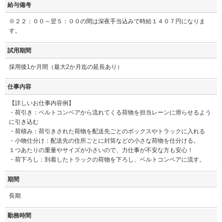
給与備考
※２２：００～翌５：００の間は深夜手当込みで時給１４０７円になりま
す。
試用期間
採用後1か月間（最大2か月迄の延長あり）
仕事内容
【詳しいお仕事内容例】
・荷引き：ベルトコンベアから流れてくる荷物を担当レーンに滑らせるよう
に引き込む
・荷積み：荷引きされた荷物を配送先ごとのボックスやトラックに入れる
・小物仕分け：配送先の住所ごとに封筒などの小さな荷物を仕分ける。
１つあたりの重量やサイズが小さいので、力仕事が不安な方も安心！
・荷下ろし：到着したトラックの荷物を下ろし、ベルトコンベアに流す。
期間
長期
勤務時間