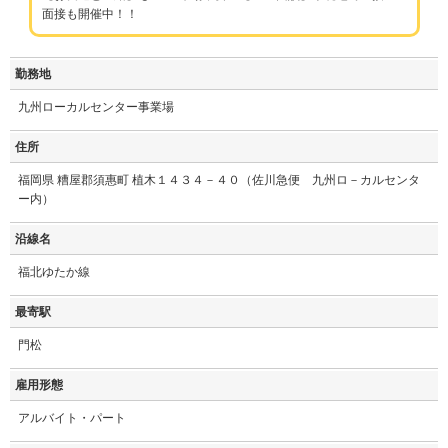
面接も開催中！！
勤務地
九州ローカルセンター事業場
住所
福岡県 糟屋郡須惠町 植木１４３４－４０（佐川急便 九州ロ－カルセンタ
ー内）
沿線名
福北ゆたか線
最寄駅
門松
雇用形態
アルバイト・パート