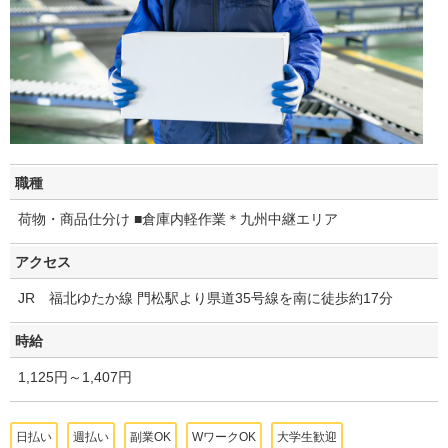
職種
荷物・商品仕分け ■倉庫内軽作業＊九州中継エリア
アクセス
JR 福北ゆたか線 門松駅より県道35号線を南に徒歩約17分
時給
1,125円～1,407円
日払い
週払い
副業OK
WワークOK
大学生歓迎