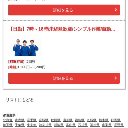
詳細を見る
【日勤】7時～16時/未経験歓迎/シンプル作業/自動車部品の入荷業務
[都道府県]
福岡県
[時給]
1,200円～1,200円
詳細を見る
リストにもどる
都道府県：
北海道
青森県
岩手県
宮城県
秋田県
山形県
福島県
茨城県
栃木県
群馬県
埼玉県
千葉県
東京都
神奈川県
新潟県
富山県
石川県
福井県
山梨県
長野県