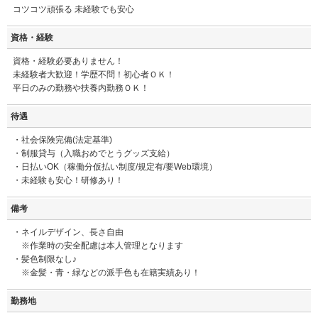
コツコツ頑張る 未経験でも安心
資格・経験
資格・経験必要ありません！
未経験者大歓迎！学歴不問！初心者ＯＫ！
平日のみの勤務や扶養内勤務ＯＫ！
待遇
・社会保険完備(法定基準)
・制服貸与（入職おめでとうグッズ支給）
・日払いOK（稼働分仮払い制度/規定有/要Web環境）
・未経験も安心！研修あり！
備考
・ネイルデザイン、長さ自由
※作業時の安全配慮は本人管理となります
・髪色制限なし♪
※金髪・青・緑などの派手色も在籍実績あり！
勤務地