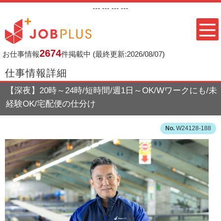
---
--- ---
---
2674
お仕事情報
件掲載中
(最終更新:2026/08/07)
仕事情報詳細
【深夜】20時～24時/短時間/週1日～OK/Wワークにも/未
経験OK/宅配便の仕分け
W24128-188