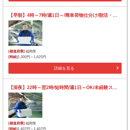
【早朝】4時～7時/週1日～/簡単荷物仕分け/朝活・短時間/日払い可(規定有)/副業歓迎
[都道府県]
福岡県
[時給]
1,300円～1,625円
詳細を見る
【深夜】22時～翌2時/短時間/週1日～OK/未経験スタート多数/宅配便の仕分け
[都道府県]
福岡県
[時給]
1,407円～1,407円