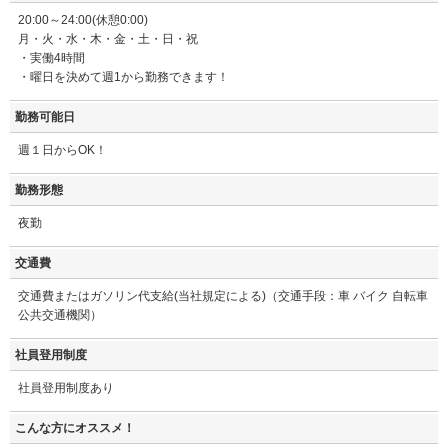
20:00～24:00(休憩0:00)
月・火・水・木・金・土・日・祝
・実働4時間
・曜日を決めて週1から勤務できます！
勤務可能日
週１日からOK！
勤務形態
夜勤
交通費
交通費またはガソリン代支給(当社規定による)（交通手段：車 バイク 自転車
公共交通機関）
社員登用制度
社員登用制度あり
こんな方にオススメ！