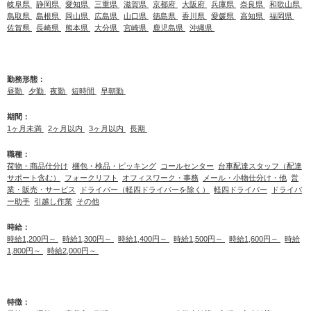
岐阜県
静岡県
愛知県
三重県
滋賀県
京都府
大阪府
兵庫県
奈良県
和歌山県
鳥取県
島根県
岡山県
広島県
山口県
徳島県
香川県
愛媛県
高知県
福岡県
佐賀県
長崎県
熊本県
大分県
宮崎県
鹿児島県
沖縄県
勤務形態：
昼勤
夕勤
夜勤
短時間
早朝勤
期間：
1ヶ月未満
2ヶ月以内
3ヶ月以内
長期
職種：
荷物・商品仕分け
梱包・検品・ピッキング
コールセンター
台車配達スタッフ（配達
サポート含む）
フォークリフト
オフィスワーク・事務
メール・小物仕分け・他
営
業・販売・サービス
ドライバー（軽四ドライバーを除く）
軽四ドライバー
ドライバ
ー助手
引越し作業
その他
時給：
時給1,200円～
時給1,300円～
時給1,400円～
時給1,500円～
時給1,600円～
時給
1,800円～
時給2,000円～
特徴：