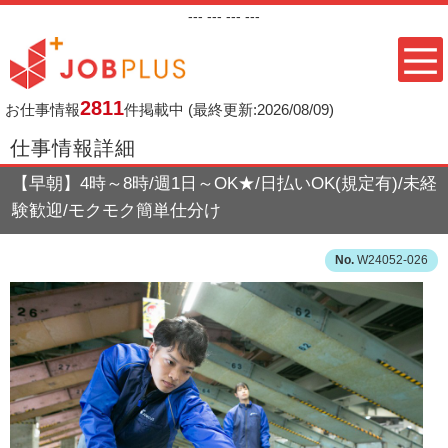
---
--- ---
---
2811
お仕事情報
件掲載中
(最終更新:2026/08/09)
仕事情報詳細
【早朝】4時～8時/週1日～OK★/日払いOK(規定有)/未経
験歓迎/モクモク簡単仕分け
W24052-026