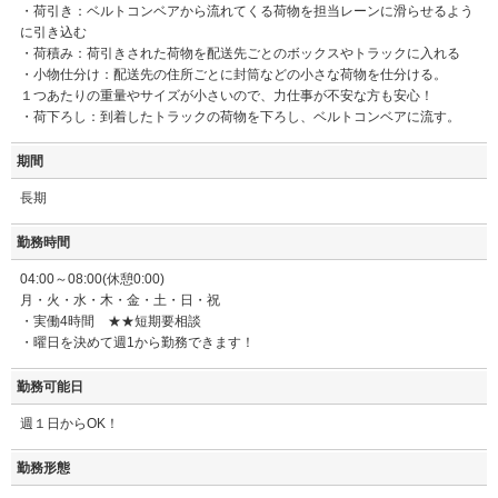
・荷引き：ベルトコンベアから流れてくる荷物を担当レーンに滑らせるよう
に引き込む
・荷積み：荷引きされた荷物を配送先ごとのボックスやトラックに入れる
・小物仕分け：配送先の住所ごとに封筒などの小さな荷物を仕分ける。
１つあたりの重量やサイズが小さいので、力仕事が不安な方も安心！
・荷下ろし：到着したトラックの荷物を下ろし、ベルトコンベアに流す。
期間
長期
勤務時間
04:00～08:00(休憩0:00)
月・火・水・木・金・土・日・祝
・実働4時間 ★★短期要相談
・曜日を決めて週1から勤務できます！
勤務可能日
週１日からOK！
勤務形態