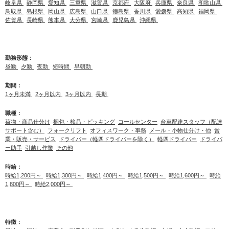
岐阜県
静岡県
愛知県
三重県
滋賀県
京都府
大阪府
兵庫県
奈良県
和歌山県
鳥取県
島根県
岡山県
広島県
山口県
徳島県
香川県
愛媛県
高知県
福岡県
佐賀県
長崎県
熊本県
大分県
宮崎県
鹿児島県
沖縄県
勤務形態：
昼勤
夕勤
夜勤
短時間
早朝勤
期間：
1ヶ月未満
2ヶ月以内
3ヶ月以内
長期
職種：
荷物・商品仕分け
梱包・検品・ピッキング
コールセンター
台車配達スタッフ（配達
サポート含む）
フォークリフト
オフィスワーク・事務
メール・小物仕分け・他
営
業・販売・サービス
ドライバー（軽四ドライバーを除く）
軽四ドライバー
ドライバ
ー助手
引越し作業
その他
時給：
時給1,200円～
時給1,300円～
時給1,400円～
時給1,500円～
時給1,600円～
時給
1,800円～
時給2,000円～
特徴：