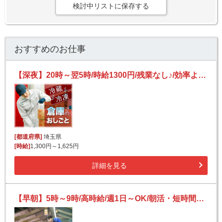
検討中リストに保存する
おすすめのお仕事
【深夜】20時～翌5時/時給1300円/残業なし♪/効率よく稼ぐ/未経験歓迎/冷凍食品の仕分け
[都道府県]
埼玉県
[時給]
1,300円～1,625円
詳細を見る
【早朝】5時～9時/高時給/週1日～OK/朝活・短時間でサクッと稼ぐ/日払いOK(規定有)/Wワーク歓迎