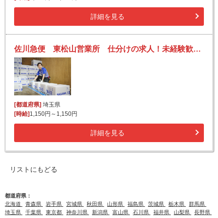
詳細を見る
佐川急便 東松山営業所 仕分けの求人！未経験歓迎！先輩たちがサポートします♪
[都道府県]
埼玉県
[時給]
1,150円～1,150円
詳細を見る
リストにもどる
都道府県：
北海道
青森県
岩手県
宮城県
秋田県
山形県
福島県
茨城県
栃木県
群馬県
埼玉県
千葉県
東京都
神奈川県
新潟県
富山県
石川県
福井県
山梨県
長野県