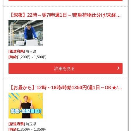
【深夜】22時～翌7時/週1日～/簡単荷物仕分け/未経験OK/日払い可(規定有)/副業歓迎
[都道府県]
埼玉県
[時給]
1,200円～1,500円
詳細を見る
【お昼から】12時～18時/時給1350円/週1日～OK★/残業ほぼなし♪/未経験OK！/端末入力・商品の仕分け等
[都道府県]
埼玉県
[時給]
1,350円～1,350円