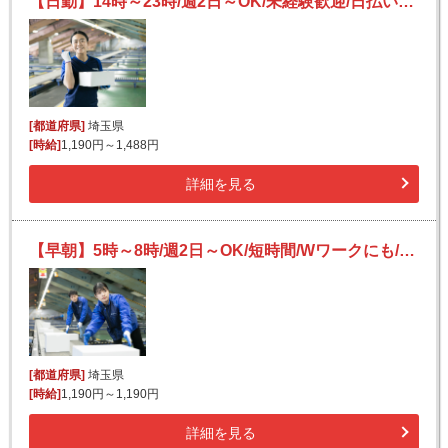
【日勤】14時～23時/週2日～OK/未経験歓迎/日払い可(規定有)/宅配便の仕分け
[都道府県]
埼玉県
[時給]
1,190円～1,488円
詳細を見る
【早朝】5時～8時/週2日～OK/短時間/Wワークにも/簡単仕分け作業
[都道府県]
埼玉県
[時給]
1,190円～1,190円
詳細を見る