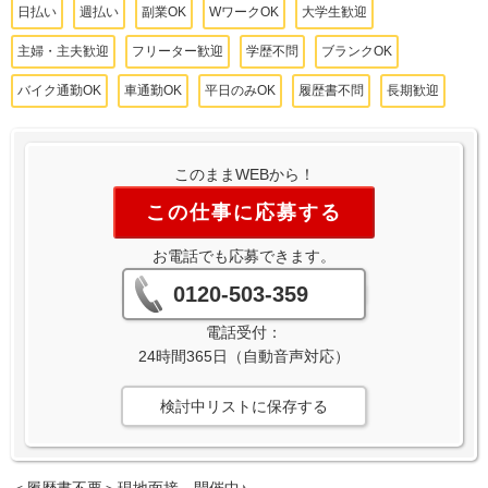
日払い
週払い
副業OK
WワークOK
大学生歓迎
主婦・主夫歓迎
フリーター歓迎
学歴不問
ブランクOK
バイク通勤OK
車通勤OK
平日のみOK
履歴書不問
長期歓迎
このままWEBから！
この仕事に応募する
お電話でも応募できます。
0120-503-359
電話受付：
24時間365日（自動音声対応）
検討中リストに保存する
＜履歴書不要＞現地面接、開催中♪