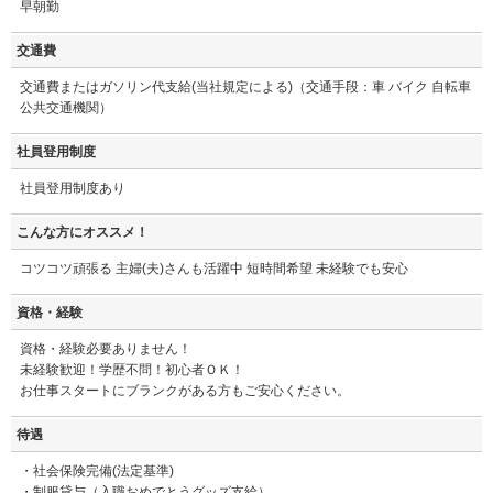
早朝勤
交通費
交通費またはガソリン代支給(当社規定による)（交通手段：車 バイク 自転車
公共交通機関）
社員登用制度
社員登用制度あり
こんな方にオススメ！
コツコツ頑張る 主婦(夫)さんも活躍中 短時間希望 未経験でも安心
資格・経験
資格・経験必要ありません！
未経験歓迎！学歴不問！初心者ＯＫ！
お仕事スタートにブランクがある方もご安心ください。
待遇
・社会保険完備(法定基準)
・制服貸与（入職おめでとうグッズ支給）