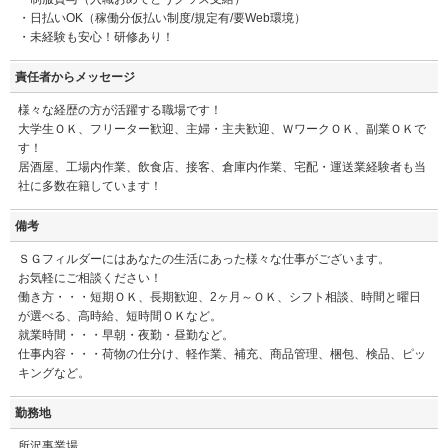
・日払いOK（稼働分仮払い制度/規定有/要Web環境）
・未経験も安心！研修あり！
責任者からメッセージ
様々な経歴の方が活躍する職場です！
大学生ＯＫ、フリーター歓迎、主婦・主夫歓迎、ＷワークＯＫ、副業ＯＫで
す！
居酒屋、工場内作業、飲食店、接客、倉庫内作業、宅配・運送業経験者も当
社に多数在籍しています！
備考
ＳＧフィルダーにはあなたの生活にあった様々な仕事がございます。
お気軽にご相談ください！
働き方・・・短期ＯＫ、長期歓迎、2ヶ月～ＯＫ、シフト相談、時間と曜日
が選べる、高時給、短時間ＯＫなど。
就業時間・・・早朝・夜勤・昼勤など。
仕事内容・・・荷物の仕分け、軽作業、補充、商品管理、梱包、検品、ピッ
キングなど。
勤務地
所沢事業場