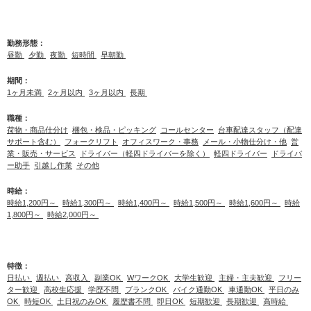
勤務形態：
昼勤
夕勤
夜勤
短時間
早朝勤
期間：
1ヶ月未満
2ヶ月以内
3ヶ月以内
長期
職種：
荷物・商品仕分け
梱包・検品・ピッキング
コールセンター
台車配達スタッフ（配達
サポート含む）
フォークリフト
オフィスワーク・事務
メール・小物仕分け・他
営
業・販売・サービス
ドライバー（軽四ドライバーを除く）
軽四ドライバー
ドライバ
ー助手
引越し作業
その他
時給：
時給1,200円～
時給1,300円～
時給1,400円～
時給1,500円～
時給1,600円～
時給
1,800円～
時給2,000円～
特徴：
日払い
週払い
高収入
副業OK
WワークOK
大学生歓迎
主婦・主夫歓迎
フリー
ター歓迎
高校生応援
学歴不問
ブランクOK
バイク通勤OK
車通勤OK
平日のみ
OK
時短OK
土日祝のみOK
履歴書不問
即日OK
短期歓迎
長期歓迎
高時給