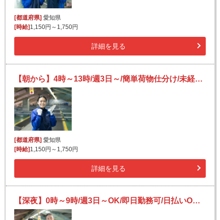
[都道府県]
愛知県
[時給]
1,150円～1,750円
詳細を見る
【朝から】4時～13時/週3日～/簡単荷物仕分け/未経験OK/日払い可(規定有)/副業歓迎
[都道府県]
愛知県
[時給]
1,150円～1,750円
詳細を見る
【深夜】0時～9時/週3日～OK/即日勤務可/日払いOK(規定有)/Wワーク可/未経験歓迎/フリーター活躍