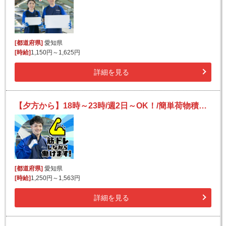
[都道府県]
愛知県
[時給]
1,150円～1,625円
詳細を見る
【夕方から】18時～23時/週2日～OK！/簡単荷物積み込み/日払い可（規定有）/未経験OK
[都道府県]
愛知県
[時給]
1,250円～1,563円
詳細を見る