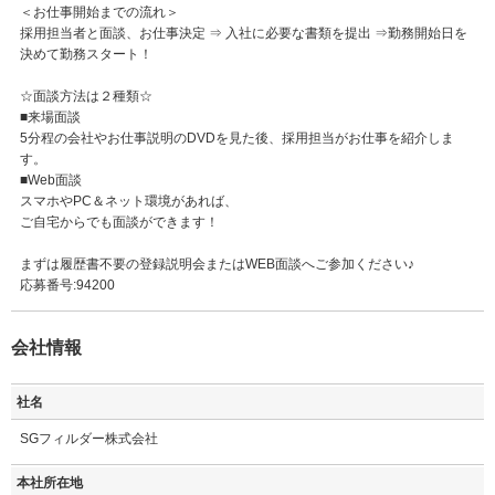
＜お仕事開始までの流れ＞
採用担当者と面談、お仕事決定 ⇒ 入社に必要な書類を提出 ⇒勤務開始日を
決めて勤務スタート！
☆面談方法は２種類☆
■来場面談
5分程の会社やお仕事説明のDVDを見た後、採用担当がお仕事を紹介しま
す。
■Web面談
スマホやPC＆ネット環境があれば、
ご自宅からでも面談ができます！
まずは履歴書不要の登録説明会またはWEB面談へご参加ください♪
応募番号:94200
会社情報
社名
SGフィルダー株式会社
本社所在地