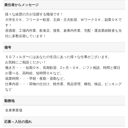
責任者からメッセージ
様々な経歴の方が活躍する職場です！
大学生ＯＫ、フリーター歓迎、主婦・主夫歓迎、ＷワークＯＫ，副業ＯＫで
す！
居酒屋、工場内作業、飲食店、接客、倉庫内作業、宅配・運送業経験者も当
社に多数在籍しています！
備考
ＳＧフィルダーにはあなたの生活にあった様々な仕事がございます。
お気軽にご相談ください！
働き方・・・短期ＯＫ、長期歓迎、2ヶ月～ＯＫ、シフト相談、時間と曜日
が選べる、高時給、短時間ＯＫなど。
就業時間・・・早朝・夜勤・昼勤など。
仕事内容・・・荷物の仕分け、軽作業、商品管理、梱包、検品、ピッキング
など
勤務地
名東事業場
応募～入社の流れ