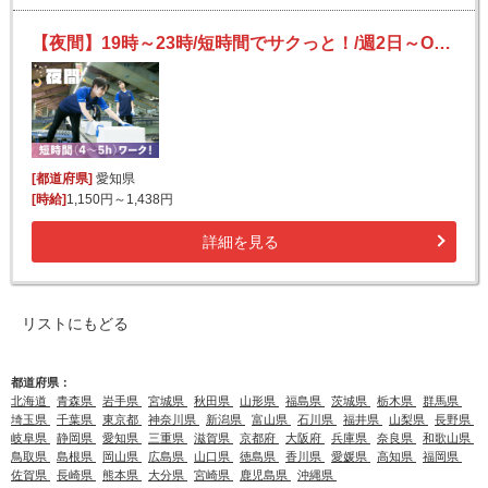
【夜間】19時～23時/短時間でサクっと！/週2日～OK/未経験歓迎/かんたん仕分け
[都道府県]
愛知県
[時給]
1,150円～1,438円
詳細を見る
リストにもどる
都道府県：
北海道
青森県
岩手県
宮城県
秋田県
山形県
福島県
茨城県
栃木県
群馬県
埼玉県
千葉県
東京都
神奈川県
新潟県
富山県
石川県
福井県
山梨県
長野県
岐阜県
静岡県
愛知県
三重県
滋賀県
京都府
大阪府
兵庫県
奈良県
和歌山県
鳥取県
島根県
岡山県
広島県
山口県
徳島県
香川県
愛媛県
高知県
福岡県
佐賀県
長崎県
熊本県
大分県
宮崎県
鹿児島県
沖縄県