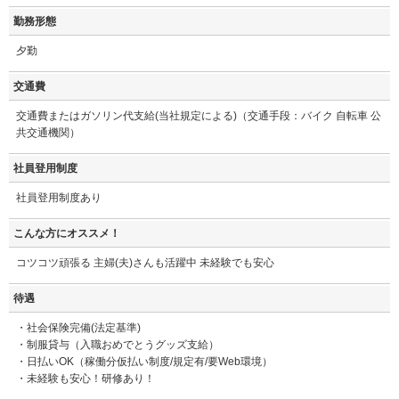
勤務形態
夕勤
交通費
交通費またはガソリン代支給(当社規定による)（交通手段：バイク 自転車 公
共交通機関）
社員登用制度
社員登用制度あり
こんな方にオススメ！
コツコツ頑張る 主婦(夫)さんも活躍中 未経験でも安心
待遇
・社会保険完備(法定基準)
・制服貸与（入職おめでとうグッズ支給）
・日払いOK（稼働分仮払い制度/規定有/要Web環境）
・未経験も安心！研修あり！