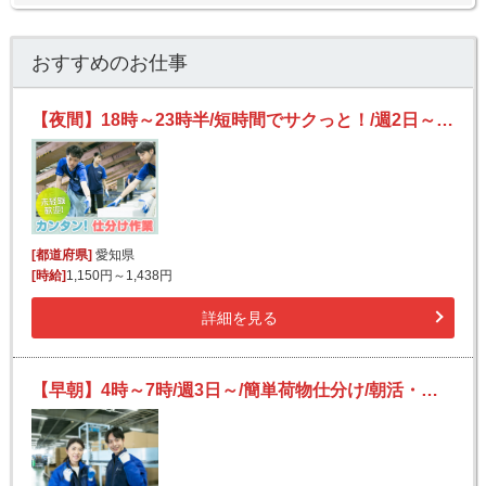
おすすめのお仕事
【夜間】18時～23時半/短時間でサクっと！/週2日～OK/未経験歓迎/かんたん仕分け
[都道府県]
愛知県
[時給]
1,150円～1,438円
詳細を見る
【早朝】4時～7時/週3日～/簡単荷物仕分け/朝活・短時間/日払い可(規定有)/副業歓迎