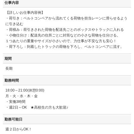
仕事内容
【詳しいお仕事内容例】
・荷引き：ベルトコンベアから流れてくる荷物を担当レーンに滑らせるよう
に引き込む
・荷積み：荷引きされた荷物を配送先ごとのボックスやトラックに入れる
・小物仕分け：配送先の住所ごとに封筒などの小さな荷物を仕分ける。
１つあたりの重量やサイズが小さいので、力仕事が不安な方も安心！
・荷下ろし：到着したトラックの荷物を下ろし、ベルトコンベアに流す。
期間
長期
勤務時間
18:00～21:00(休憩0:00)
月・火・水・木・金
・実働3時間
・週2日～OK ★高校生の方も大歓迎♪
勤務可能日
週２日からOK！