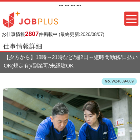
---
--- ---
---
2807
お仕事情報
件掲載中
(最終更新:2026/08/07)
仕事情報詳細
【夕方から】18時～21時など/週2日～短時間勤務/日払い
OK(規定有)/副業可/未経験OK
W24039-009