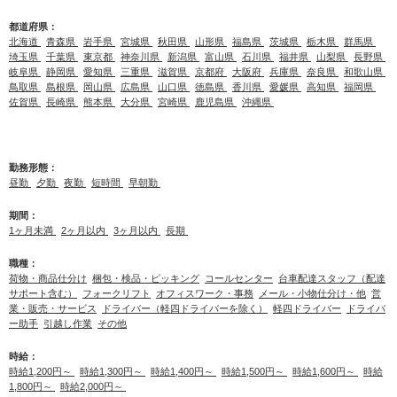
都道府県：
北海道
青森県
岩手県
宮城県
秋田県
山形県
福島県
茨城県
栃木県
群馬県
埼玉県
千葉県
東京都
神奈川県
新潟県
富山県
石川県
福井県
山梨県
長野県
岐阜県
静岡県
愛知県
三重県
滋賀県
京都府
大阪府
兵庫県
奈良県
和歌山県
鳥取県
島根県
岡山県
広島県
山口県
徳島県
香川県
愛媛県
高知県
福岡県
佐賀県
長崎県
熊本県
大分県
宮崎県
鹿児島県
沖縄県
勤務形態：
昼勤
夕勤
夜勤
短時間
早朝勤
期間：
1ヶ月未満
2ヶ月以内
3ヶ月以内
長期
職種：
荷物・商品仕分け
梱包・検品・ピッキング
コールセンター
台車配達スタッフ（配達
サポート含む）
フォークリフト
オフィスワーク・事務
メール・小物仕分け・他
営
業・販売・サービス
ドライバー（軽四ドライバーを除く）
軽四ドライバー
ドライバ
ー助手
引越し作業
その他
時給：
時給1,200円～
時給1,300円～
時給1,400円～
時給1,500円～
時給1,600円～
時給
1,800円～
時給2,000円～