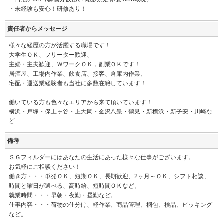
・未経験も安心！研修あり！
責任者からメッセージ
様々な経歴の方が活躍する職場です！
大学生ＯＫ、フリーター歓迎、
主婦・主夫歓迎、ＷワークＯＫ，副業ＯＫです！
居酒屋、工場内作業、飲食店、接客、倉庫内作業、
宅配・運送業経験者も当社に多数在籍しています！
働いている方も色々なエリアから来て頂いています！
横浜・戸塚・保土ヶ谷・上大岡・金沢八景・鶴見・新横浜・新子安・川崎な
ど
備考
ＳＧフィルダーにはあなたの生活にあった様々な仕事がございます。
お気軽にご相談ください！
働き方・・・単発ＯＫ、短期ＯＫ、長期歓迎、2ヶ月～ＯＫ、シフト相談、
時間と曜日が選べる、高時給、短時間ＯＫなど。
就業時間・・・早朝・夜勤・昼勤など。
仕事内容・・・荷物の仕分け、軽作業、商品管理、梱包、検品、ピッキング
など。