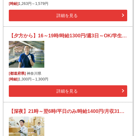
[時給]
1,263円～1,579円
詳細を見る
【夕方から】16～19時/時給1300円/週3日～OK/学生さん、副業大歓迎◎/簡単荷物仕分け
[都道府県]
神奈川県
[時給]
1,300円～1,300円
詳細を見る
【深夜】21時～翌6時/平日のみ/時給1400円/月収31万も！/未経験OK！/モクモク簡単作業♪/倉庫内仕分け