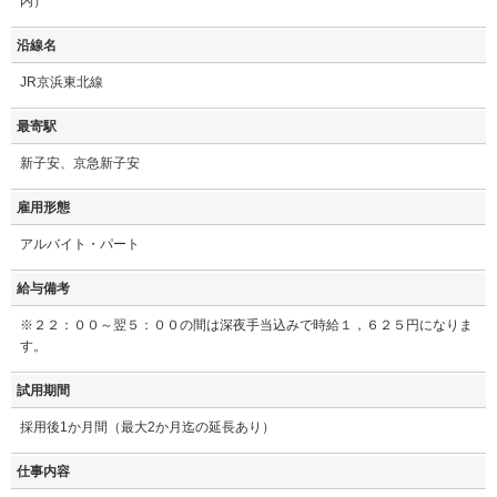
内）
沿線名
JR京浜東北線
最寄駅
新子安、京急新子安
雇用形態
アルバイト・パート
給与備考
※２２：００～翌５：００の間は深夜手当込みで時給１，６２５円になりま
す。
試用期間
採用後1か月間（最大2か月迄の延長あり）
仕事内容