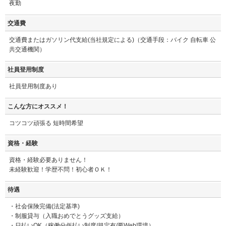
夜勤
交通費
交通費またはガソリン代支給(当社規定による)（交通手段：バイク 自転車 公
共交通機関）
社員登用制度
社員登用制度あり
こんな方にオススメ！
コツコツ頑張る 短時間希望
資格・経験
資格・経験必要ありません！
未経験歓迎！学歴不問！初心者ＯＫ！
待遇
・社会保険完備(法定基準)
・制服貸与（入職おめでとうグッズ支給）
・日払いOK（稼働分仮払い制度/規定有/要Web環境）