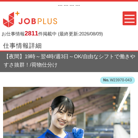
---
--- ---
---
2811
お仕事情報
件掲載中
(最終更新:2026/08/09)
仕事情報詳細
【夜間】19時～翌4時/週3日～OK/自由なシフトで働きや
すさ抜群！/荷物仕分け
W23970-043