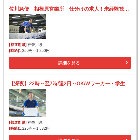
佐川急便 相模原営業所 仕分けの求人！未経験歓迎！先輩たちがサポートします♪
[都道府県]
神奈川県
[時給]
1,250円～1,250円
詳細を見る
【深夜】22時～翌7時/週2日～OK/Wワーカー・学生歓迎/見て・分ける簡単仕分けでサクッと稼げる！
[都道府県]
神奈川県
[時給]
1,225円～1,532円