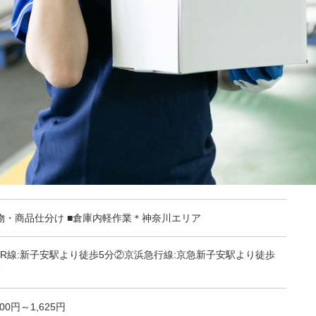
物・商品仕分け ■倉庫内軽作業＊神奈川エリア
JR線:新子安駅より徒歩5分②京浜急行線:京急新子安駅より徒歩
分
300円～1,625円