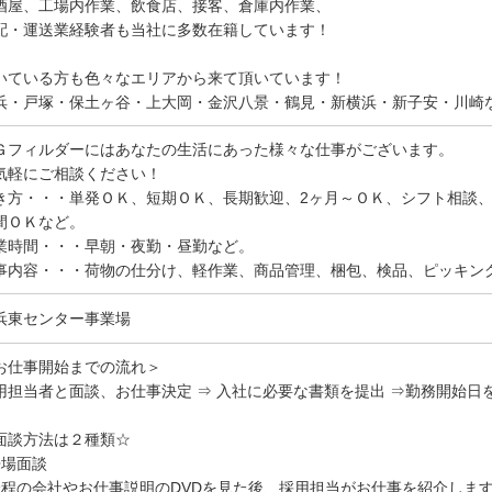
酒屋、工場内作業、飲食店、接客、倉庫内作業、
配・運送業経験者も当社に多数在籍しています！
いている方も色々なエリアから来て頂いています！
浜・戸塚・保土ヶ谷・上大岡・金沢八景・鶴見・新横浜・新子安・川崎
Ｇフィルダーにはあなたの生活にあった様々な仕事がございます。
気軽にご相談ください！
き方・・・単発ＯＫ、短期ＯＫ、長期歓迎、2ヶ月～ＯＫ、シフト相談
間ＯＫなど。
業時間・・・早朝・夜勤・昼勤など。
事内容・・・荷物の仕分け、軽作業、商品管理、梱包、検品、ピッキン
浜東センター事業場
お仕事開始までの流れ＞
用担当者と面談、お仕事決定 ⇒ 入社に必要な書類を提出 ⇒勤務開始日
面談方法は２種類☆
来場面談
分程の会社やお仕事説明のDVDを見た後、採用担当がお仕事を紹介しま