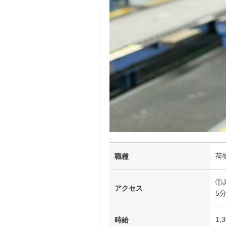
荷
職種
①
アクセス
5
1,
時給