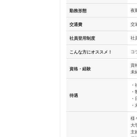
夜
勤務形態
交
交通費
社
社員登用制度
コ
こんな方にオススメ！
資
資格・経験
未
・
・
待遇
・
・
様
大
主