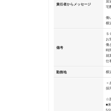
居
責任者からメッセージ
宅
働
横
Ｓ
お
働
備考
時
就
仕
横
勤務地
＜
採
☆
■
5