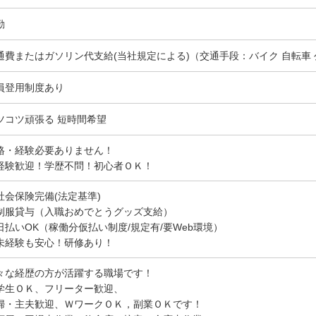
勤
通費またはガソリン代支給(当社規定による)（交通手段：バイク 自転車
員登用制度あり
ツコツ頑張る 短時間希望
格・経験必要ありません！
経験歓迎！学歴不問！初心者ＯＫ！
社会保険完備(法定基準)
制服貸与（入職おめでとうグッズ支給）
日払いOK（稼働分仮払い制度/規定有/要Web環境）
未経験も安心！研修あり！
々な経歴の方が活躍する職場です！
学生ＯＫ、フリーター歓迎、
婦・主夫歓迎、ＷワークＯＫ，副業ＯＫです！