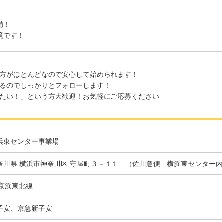
備！
境です！
方がほとんどなので安心して始められます！
るのでしっかりとフォローします！
たい！」という方大歓迎！お気軽にご応募ください
浜東センター事業場
奈川県 横浜市神奈川区 守屋町３－１１ （佐川急便 横浜東センター
R京浜東北線
子安、京急新子安