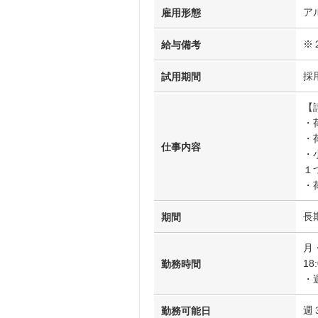
ア
雇用形態
※
給与備考
採
試用期間
【
・
・
仕事内容
・
１
・
長
期間
月
18
勤務時間
・
週
勤務可能日