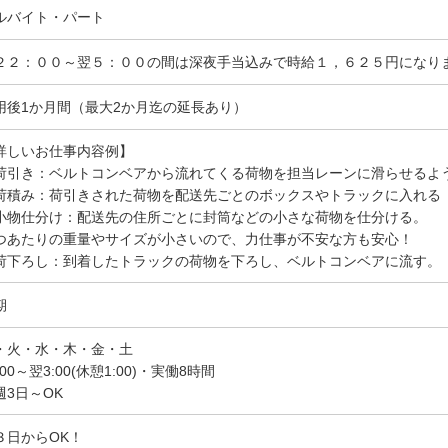
ルバイト・パート
２２：００～翌５：００の間は深夜手当込みで時給１，６２５円になり
用後1か月間（最大2か月迄の延長あり）
詳しいお仕事内容例】
荷引き：ベルトコンベアから流れてくる荷物を担当レーンに滑らせるよ
荷積み：荷引きされた荷物を配送先ごとのボックスやトラックに入れる
小物仕分け：配送先の住所ごとに封筒などの小さな荷物を仕分ける。
つあたりの重量やサイズが小さいので、力仕事が不安な方も安心！
荷下ろし：到着したトラックの荷物を下ろし、ベルトコンベアに流す。
期
・火・水・木・金・土
:00～翌3:00(休憩1:00)・実働8時間
週3日～OK
３日からOK！