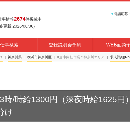
---
--- ---
---
▼
電話応募
2674
仕事情報
件掲載中
終更新:2026/08/06)
仕事検索
登録説明会予約
WEB面談
け
神奈川県
横浜市神奈川区
■倉庫内軽作業＊神奈川エリア
求人詳細(No.
時/時給1300円（深夜時給1625円）
分け