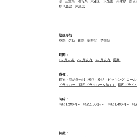
県
三重県
滋賀県
京都府
大阪府
兵庫県
奈良
鹿児島県
沖縄県
勤務形態：
昼勤
夕勤
夜勤
短時間
早朝勤
期間：
1ヶ月未満
2ヶ月以内
3ヶ月以内
長期
職種：
荷物・商品仕分け
梱包・検品・ピッキング
コール
ドライバー（軽四ドライバーを除く）
軽四ドライ
時給：
時給1,200円～
時給1,300円～
時給1,400円～
時
特徴：