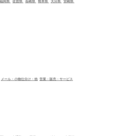
福岡県
佐賀県
長崎県
熊本県
大分県
宮崎県
メール・小物仕分け・他
営業・販売・サービス