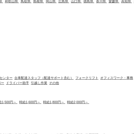
県
和歌山県
鳥取県
島根県
岡山県
広島県
山口県
徳島県
香川県
愛媛県
高知県
センター
台車配達スタッフ（配達サポート含む）
フォークリフト
オフィスワーク・事務
バー
ドライバー助手
引越し作業
その他
給1,500円～
時給1,600円～
時給1,800円～
時給2,000円～