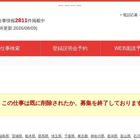
---
--- ---
---
▼
電話応募
2811
仕事情報
件掲載中
終更新:2026/08/09)
仕事検索
登録説明会予約
WEB面談
この仕事は既に削除されたか、募集を終了しておりま
福島県
茨城県
栃木県
群馬県
埼玉県
千葉県
東京都
神奈川県
新潟県
富山県
石