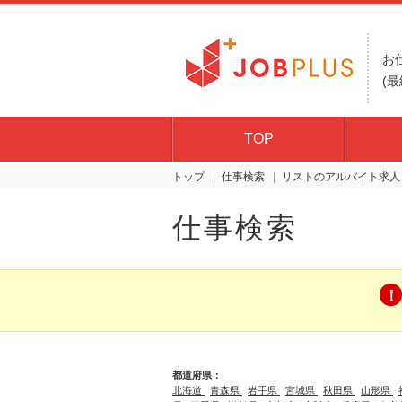
お
(最
TOP
トップ
仕事検索
リスト
仕事検索
都道府県：
北海道
青森県
岩手県
宮城県
秋田県
山形県