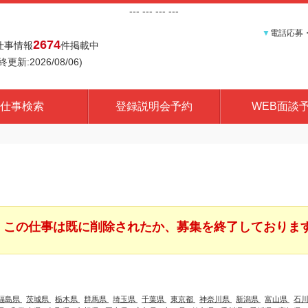
---
--- ---
---
▼
電話応募
2674
仕事情報
件掲載中
終更新:2026/08/06)
仕事検索
登録説明会予約
WEB面談
この仕事は既に削除されたか、募集を終了しておりま
福島県
茨城県
栃木県
群馬県
埼玉県
千葉県
東京都
神奈川県
新潟県
富山県
石