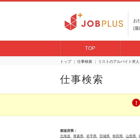
お
(最
TOP
トップ
仕事検索
リスト
仕事検索
都道府県：
北海道
青森県
岩手県
宮城県
秋田県
山形県