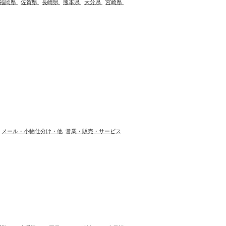
福岡県
佐賀県
長崎県
熊本県
大分県
宮崎県
メール・小物仕分け・他
営業・販売・サービス