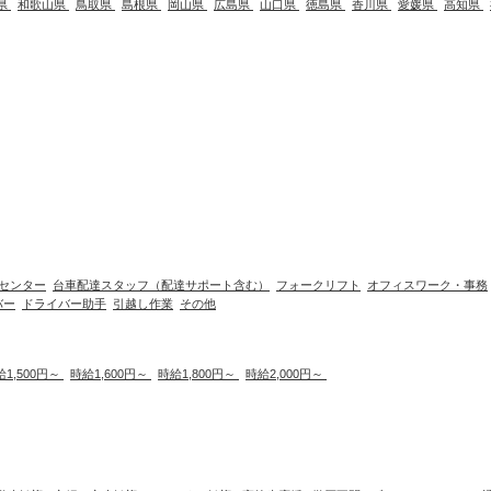
県
和歌山県
鳥取県
島根県
岡山県
広島県
山口県
徳島県
香川県
愛媛県
高知県
センター
台車配達スタッフ（配達サポート含む）
フォークリフト
オフィスワーク・事務
バー
ドライバー助手
引越し作業
その他
給1,500円～
時給1,600円～
時給1,800円～
時給2,000円～