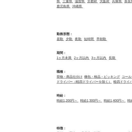
県
三重県
滋賀県
京都府
大阪府
兵庫県
奈良
鹿児島県
沖縄県
勤務形態：
昼勤
夕勤
夜勤
短時間
早朝勤
期間：
1ヶ月未満
2ヶ月以内
3ヶ月以内
長期
職種：
荷物・商品仕分け
梱包・検品・ピッキング
コール
ドライバー（軽四ドライバーを除く）
軽四ドライ
時給：
時給1,200円～
時給1,300円～
時給1,400円～
時
特徴：