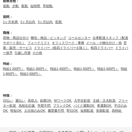
勤務形態：
昼勤
夕勤
夜勤
短時間
早朝勤
期間：
1ヶ月未満
2ヶ月以内
3ヶ月以内
長期
職種：
荷物・商品仕分け
梱包・検品・ピッキング
コールセンター
台車配達スタッフ（配達
サポート含む）
フォークリフト
オフィスワーク・事務
メール・小物仕分け・他
営
業・販売・サービス
ドライバー（軽四ドライバーを除く）
軽四ドライバー
ドライバ
ー助手
引越し作業
その他
時給：
時給1,200円～
時給1,300円～
時給1,400円～
時給1,500円～
時給1,600円～
時給
1,800円～
時給2,000円～
特徴：
日払い
週払い
高収入
副業OK
WワークOK
大学生歓迎
主婦・主夫歓迎
フリー
ター歓迎
高校生応援
学歴不問
ブランクOK
バイク通勤OK
車通勤OK
平日のみ
OK
時短OK
土日祝のみOK
履歴書不問
即日OK
短期歓迎
長期歓迎
高時給