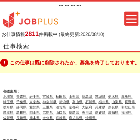
---
--- ---
---
2811
お仕事情報
件掲載中
(最終更新:2026/08/10)
仕事検索
この仕事は既に削除されたか、募集を終了しております。
都道府県：
北海道
青森県
岩手県
宮城県
秋田県
山形県
福島県
茨城県
栃木県
群馬県
埼玉県
千葉県
東京都
神奈川県
新潟県
富山県
石川県
福井県
山梨県
長野県
岐阜県
静岡県
愛知県
三重県
滋賀県
京都府
大阪府
兵庫県
奈良県
和歌山県
鳥取県
島根県
岡山県
広島県
山口県
徳島県
香川県
愛媛県
高知県
福岡県
佐賀県
長崎県
熊本県
大分県
宮崎県
鹿児島県
沖縄県