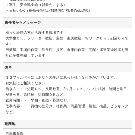
・軍手、安全靴支給（就業先による）
・日払いOK（稼働分仮払い制度/規定有/要Web環境）
責任者からメッセージ
様々な経歴の方が活躍する職場です！
大学生ＯＫ、フリーター歓迎、主婦・主夫歓迎、ＷワークＯＫ，副業ＯＫで
す！
居酒屋、工場内作業、飲食店、接客、倉庫内作業、宅配・運送業経験者も当
社に多数在籍しています！
備考
ＳＧフィルダーにはあなたの生活にあった様々な仕事がございます。
お気軽にご相談ください！
働き方・・・短期ＯＫ、長期歓迎、2ヶ月～ＯＫ、シフト相談、時間と曜日
が選べる、高時給、短時間ＯＫなど。
就業時間・・・早朝・夜勤・昼勤など。
仕事内容・・・荷物の仕分け、軽作業、商品管理、梱包、検品、ピッキング
など。
勤務地
目黒事業場