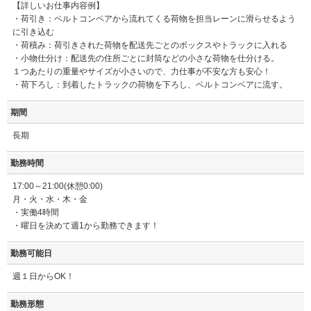
【詳しいお仕事内容例】
・荷引き：ベルトコンベアから流れてくる荷物を担当レーンに滑らせるよう
に引き込む
・荷積み：荷引きされた荷物を配送先ごとのボックスやトラックに入れる
・小物仕分け：配送先の住所ごとに封筒などの小さな荷物を仕分ける。
１つあたりの重量やサイズが小さいので、力仕事が不安な方も安心！
・荷下ろし：到着したトラックの荷物を下ろし、ベルトコンベアに流す。
期間
長期
勤務時間
17:00～21:00(休憩0:00)
月・火・水・木・金
・実働4時間
・曜日を決めて週1から勤務できます！
勤務可能日
週１日からOK！
勤務形態