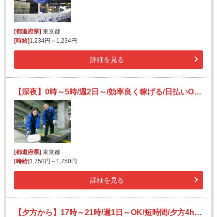
[都道府県]
東京都
[時給]
1,234円～1,234円
詳細を見る
【深夜】0時～5時/週2日～/効率良く稼げる/日払いOK(規定有)/副業可/フリーター活躍/未経験歓迎
[都道府県]
東京都
[時給]
1,750円～1,750円
詳細を見る
【夕方から】17時～21時/週1日～OK/短時間/夕方4hでサクッと稼げる/簡単仕分け作業！