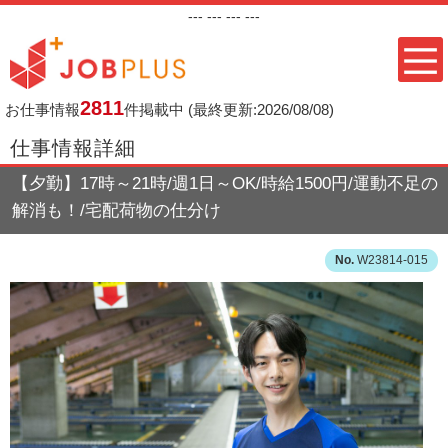
---
--- ---
---
2811
お仕事情報
件掲載中
(最終更新:2026/08/08)
仕事情報詳細
【夕勤】17時～21時/週1日～OK/時給1500円/運動不足の
解消も！/宅配荷物の仕分け
W23814-015