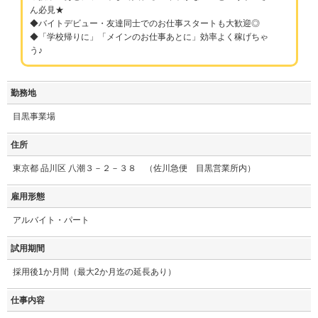
ん必見★
◆バイトデビュー・友達同士でのお仕事スタートも大歓迎◎
◆「学校帰りに」「メインのお仕事あとに」効率よく稼げちゃ
う♪
勤務地
目黒事業場
住所
東京都 品川区 八潮３－２－３８ （佐川急便 目黒営業所内）
雇用形態
アルバイト・パート
試用期間
採用後1か月間（最大2か月迄の延長あり）
仕事内容