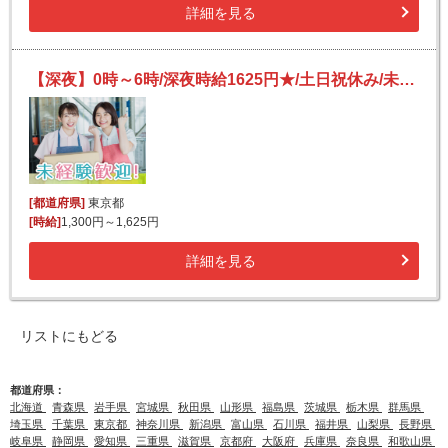
詳細を見る
【深夜】0時～6時/深夜時給1625円★/土日祝休み/未経験OK！/日用品類の仕分け・ラベル貼り
[都道府県]
東京都
[時給]
1,300円～1,625円
詳細を見る
リストにもどる
都道府県：
北海道
青森県
岩手県
宮城県
秋田県
山形県
福島県
茨城県
栃木県
群馬県
埼玉県
千葉県
東京都
神奈川県
新潟県
富山県
石川県
福井県
山梨県
長野県
岐阜県
静岡県
愛知県
三重県
滋賀県
京都府
大阪府
兵庫県
奈良県
和歌山県