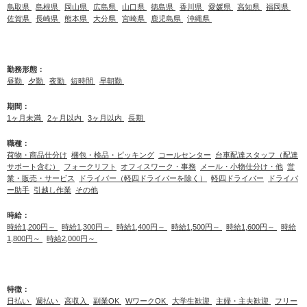
鳥取県
島根県
岡山県
広島県
山口県
徳島県
香川県
愛媛県
高知県
福岡県
佐賀県
長崎県
熊本県
大分県
宮崎県
鹿児島県
沖縄県
勤務形態：
昼勤
夕勤
夜勤
短時間
早朝勤
期間：
1ヶ月未満
2ヶ月以内
3ヶ月以内
長期
職種：
荷物・商品仕分け
梱包・検品・ピッキング
コールセンター
台車配達スタッフ（配達
サポート含む）
フォークリフト
オフィスワーク・事務
メール・小物仕分け・他
営
業・販売・サービス
ドライバー（軽四ドライバーを除く）
軽四ドライバー
ドライバ
ー助手
引越し作業
その他
時給：
時給1,200円～
時給1,300円～
時給1,400円～
時給1,500円～
時給1,600円～
時給
1,800円～
時給2,000円～
特徴：
日払い
週払い
高収入
副業OK
WワークOK
大学生歓迎
主婦・主夫歓迎
フリー