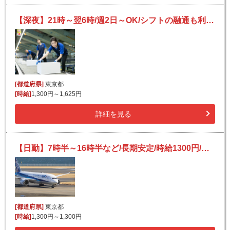
【深夜】21時～翌6時/週2日～OK/シフトの融通も利きます/大手物流倉庫で簡単荷物仕分け
[都道府県]
東京都
[時給]
1,300円～1,625円
詳細を見る
【日勤】7時半～16時半など/長期安定/時給1300円/駅チカで通勤ラクラク/輸入雑貨の仕分け作業
[都道府県]
東京都
[時給]
1,300円～1,300円