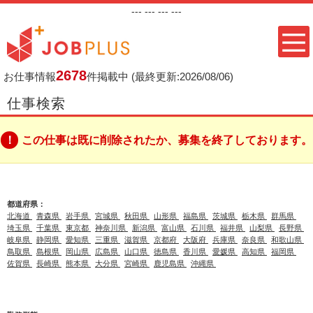
---
--- ---
---
2678
お仕事情報
件掲載中
(最終更新:2026/08/06)
仕事検索
この仕事は既に削除されたか、募集を終了しております。
都道府県：
北海道
青森県
岩手県
宮城県
秋田県
山形県
福島県
茨城県
栃木県
群馬県
埼玉県
千葉県
東京都
神奈川県
新潟県
富山県
石川県
福井県
山梨県
長野県
岐阜県
静岡県
愛知県
三重県
滋賀県
京都府
大阪府
兵庫県
奈良県
和歌山県
鳥取県
島根県
岡山県
広島県
山口県
徳島県
香川県
愛媛県
高知県
福岡県
佐賀県
長崎県
熊本県
大分県
宮崎県
鹿児島県
沖縄県