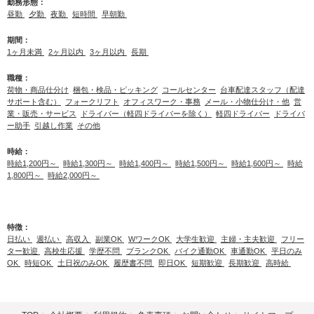
勤務形態：
昼勤
夕勤
夜勤
短時間
早朝勤
期間：
1ヶ月未満
2ヶ月以内
3ヶ月以内
長期
職種：
荷物・商品仕分け
梱包・検品・ピッキング
コールセンター
台車配達スタッフ（配達
サポート含む）
フォークリフト
オフィスワーク・事務
メール・小物仕分け・他
営
業・販売・サービス
ドライバー（軽四ドライバーを除く）
軽四ドライバー
ドライバ
ー助手
引越し作業
その他
時給：
時給1,200円～
時給1,300円～
時給1,400円～
時給1,500円～
時給1,600円～
時給
1,800円～
時給2,000円～
特徴：
日払い
週払い
高収入
副業OK
WワークOK
大学生歓迎
主婦・主夫歓迎
フリー
ター歓迎
高校生応援
学歴不問
ブランクOK
バイク通勤OK
車通勤OK
平日のみ
OK
時短OK
土日祝のみOK
履歴書不問
即日OK
短期歓迎
長期歓迎
高時給