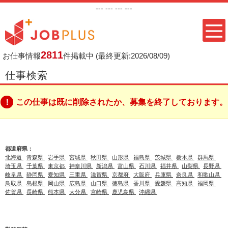
---
--- ---
---
2811
お仕事情報
件掲載中
(最終更新:2026/08/09)
仕事検索
この仕事は既に削除されたか、募集を終了しております。
都道府県：
北海道
青森県
岩手県
宮城県
秋田県
山形県
福島県
茨城県
栃木県
群馬県
埼玉県
千葉県
東京都
神奈川県
新潟県
富山県
石川県
福井県
山梨県
長野県
岐阜県
静岡県
愛知県
三重県
滋賀県
京都府
大阪府
兵庫県
奈良県
和歌山県
鳥取県
島根県
岡山県
広島県
山口県
徳島県
香川県
愛媛県
高知県
福岡県
佐賀県
長崎県
熊本県
大分県
宮崎県
鹿児島県
沖縄県