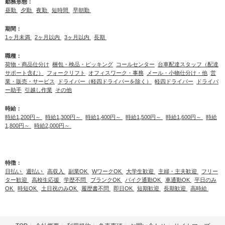
勤務形態：
昼勤
夕勤
夜勤
短時間
早朝勤
期間：
1ヶ月未満
2ヶ月以内
3ヶ月以内
長期
職種：
荷物・商品仕分け
梱包・検品・ピッキング
コールセンター
台車配達スタッフ（配達
サポート含む）
フォークリフト
オフィスワーク・事務
メール・小物仕分け・他
営
業・販売・サービス
ドライバー（軽四ドライバーを除く）
軽四ドライバー
ドライバ
ー助手
引越し作業
その他
時給：
時給1,200円～
時給1,300円～
時給1,400円～
時給1,500円～
時給1,600円～
時給
1,800円～
時給2,000円～
特徴：
日払い
週払い
高収入
副業OK
WワークOK
大学生歓迎
主婦・主夫歓迎
フリー
ター歓迎
高校生応援
学歴不問
ブランクOK
バイク通勤OK
車通勤OK
平日のみ
OK
時短OK
土日祝のみOK
履歴書不問
即日OK
短期歓迎
長期歓迎
高時給