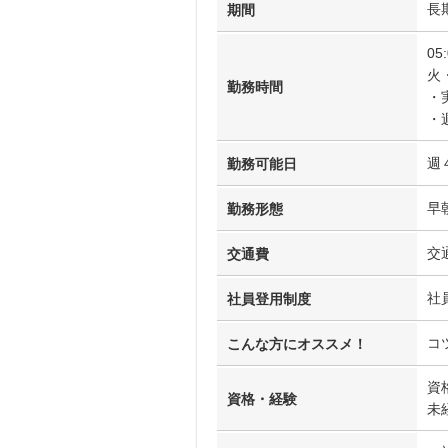
長
期間
05
火
勤務時間
・
・
週
勤務可能日
早
勤務形態
交
交通費
社
社員登用制度
コ
こんな方にオススメ！
資
資格・経験
未