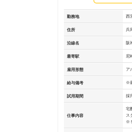
西
勤務地
兵
住所
阪
沿線名
尼
最寄駅
ア
雇用形態
※
給与備考
採
試用期間
宅
ス
仕事内容
※