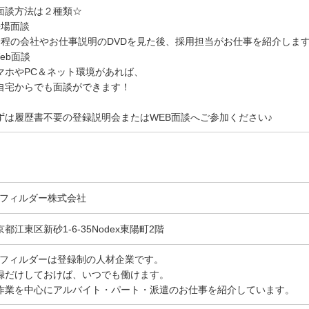
面談方法は２種類☆
来場面談
分程の会社やお仕事説明のDVDを見た後、採用担当がお仕事を紹介しま
Web面談
マホやPC＆ネット環境があれば、
自宅からでも面談ができます！
ずは履歴書不要の登録説明会またはWEB面談へご参加ください♪
Gフィルダー株式会社
京都江東区新砂1-6-35Nodex東陽町2階
Gフィルダーは登録制の人材企業です。
録だけしておけば、いつでも働けます。
作業を中心にアルバイト・パート・派遣のお仕事を紹介しています。