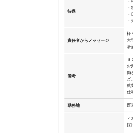
・
・
待遇
・
・
様
大
責任者からメッセージ
居
Ｓ
お
働
備考
ど
就
仕
西
勤務地
＜
採