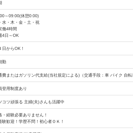
期
:00～09:00(休憩0:00)
・水・木・金・土・祝
実働4時間
週4日～OK
４日からOK！
朝勤
通費またはガソリン代支給(当社規定による)（交通手段：車 バイク 自転
員登用制度あり
ツコツ頑張る 主婦(夫)さんも活躍中
格・経験必要ありません！
経験歓迎！学歴不問！初心者ＯＫ！