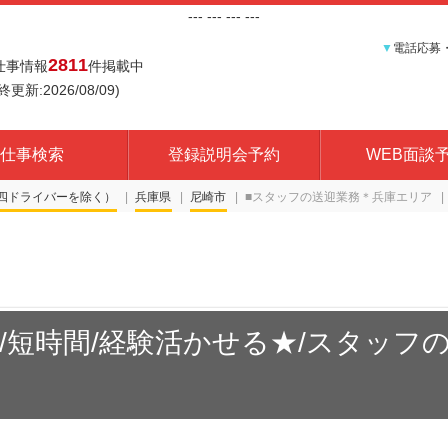
---
--- ---
---
▼
電話応募
2811
仕事情報
件掲載中
終更新:2026/08/09)
仕事検索
登録説明会予約
WEB面談
四ドライバーを除く）
兵庫県
尼崎市
■スタッフの送迎業務＊兵庫エリア
/短時間/経験活かせる★/スタッフ