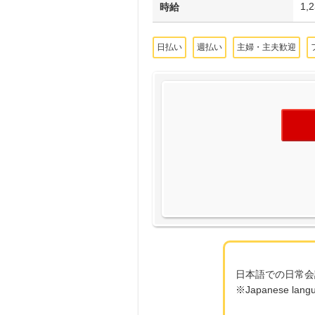
1,
時給
日払い
週払い
主婦・主夫歓迎
日本語での日常会
※Japanese languag