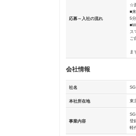
☆
■
5
応募～入社の流れ
■
ス
ご
ま
会社情報
S
社名
東
本社所在地
S
登
事業内容
軽