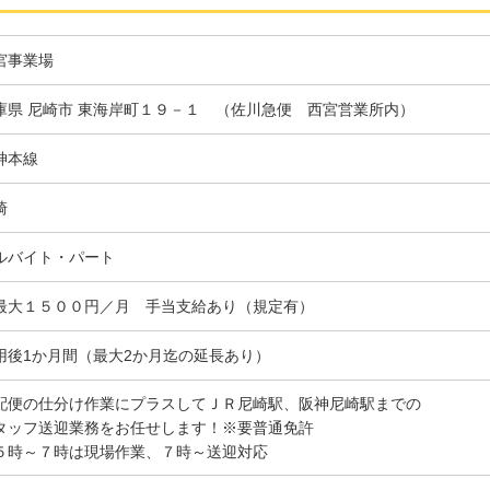
宮事業場
庫県 尼崎市 東海岸町１９－１ （佐川急便 西宮営業所内）
神本線
崎
ルバイト・パート
最大１５００円／月 手当支給あり（規定有）
用後1か月間（最大2か月迄の延長あり）
配便の仕分け作業にプラスしてＪＲ尼崎駅、阪神尼崎駅までの
タッフ送迎業務をお任せします！※要普通免許
５時～７時は現場作業、７時～送迎対応