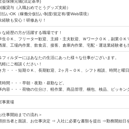
社会保険完備(法定基準)
制服貸与（入職おめでとうグッズ支給）
日払いOK（稼働分仮払い制度/規定有/要Web環境）
未経験も安心！研修あり！
々な経歴の方が活躍する職場です！
学生ＯＫ、フリーター歓迎、主婦・主夫歓迎、ＷワークＯＫ，副業ＯＫ
酒屋、工場内作業、飲食店、接客、倉庫内作業、宅配・運送業経験者も
Ｇフィルダーにはあなたの生活にあった様々な仕事がございます。
気軽にご相談ください！
き方・・・短期ＯＫ、長期歓迎、2ヶ月～ＯＫ、シフト相談、時間と曜
。
業時間・・・早朝・夜勤・昼勤など。
事内容・・・荷物の仕分け、軽作業、商品管理、梱包、検品、ピッキン
宮事業場
お仕事開始までの流れ＞
用担当者と面談、お仕事決定 ⇒ 入社に必要な書類を提出 ⇒勤務開始日