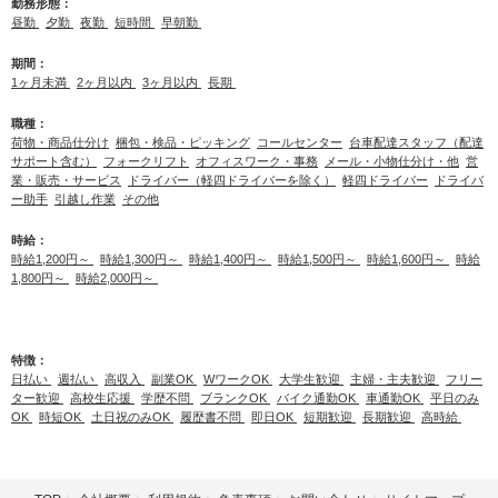
勤務形態：
昼勤
夕勤
夜勤
短時間
早朝勤
期間：
1ヶ月未満
2ヶ月以内
3ヶ月以内
長期
職種：
荷物・商品仕分け
梱包・検品・ピッキング
コールセンター
台車配達スタッフ（配達
サポート含む）
フォークリフト
オフィスワーク・事務
メール・小物仕分け・他
営
業・販売・サービス
ドライバー（軽四ドライバーを除く）
軽四ドライバー
ドライバ
ー助手
引越し作業
その他
時給：
時給1,200円～
時給1,300円～
時給1,400円～
時給1,500円～
時給1,600円～
時給
1,800円～
時給2,000円～
特徴：
日払い
週払い
高収入
副業OK
WワークOK
大学生歓迎
主婦・主夫歓迎
フリー
ター歓迎
高校生応援
学歴不問
ブランクOK
バイク通勤OK
車通勤OK
平日のみ
OK
時短OK
土日祝のみOK
履歴書不問
即日OK
短期歓迎
長期歓迎
高時給