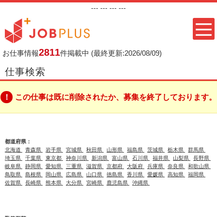
---
--- ---
---
2811
お仕事情報
件掲載中
(最終更新:2026/08/09)
仕事検索
この仕事は既に削除されたか、募集を終了しております。
都道府県：
北海道
青森県
岩手県
宮城県
秋田県
山形県
福島県
茨城県
栃木県
群馬県
埼玉県
千葉県
東京都
神奈川県
新潟県
富山県
石川県
福井県
山梨県
長野県
岐阜県
静岡県
愛知県
三重県
滋賀県
京都府
大阪府
兵庫県
奈良県
和歌山県
鳥取県
島根県
岡山県
広島県
山口県
徳島県
香川県
愛媛県
高知県
福岡県
佐賀県
長崎県
熊本県
大分県
宮崎県
鹿児島県
沖縄県