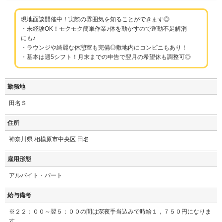
現地面談開催中！実際の雰囲気を知ることができます◎
・未経験OK！モクモク簡単作業♪体を動かすので運動不足解消
にも♪
・ラウンジや綺麗な休憩室も完備◎敷地内にコンビニもあり！
・基本は週5シフト！月末までの申告で翌月の希望休も調整可◎
勤務地
田名Ｓ
住所
神奈川県 相模原市中央区 田名
雇用形態
アルバイト・パート
給与備考
※２２：００～翌５：００の間は深夜手当込みで時給１，７５０円になりま
す。