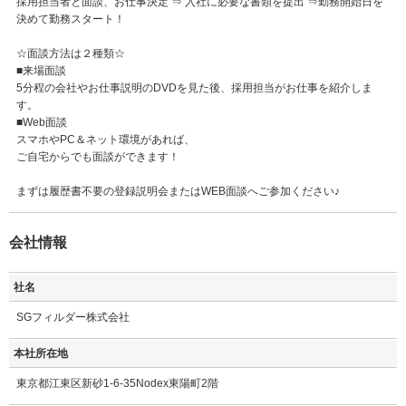
採用担当者と面談、お仕事決定 ⇒ 入社に必要な書類を提出 ⇒勤務開始日を
決めて勤務スタート！
☆面談方法は２種類☆
■来場面談
5分程の会社やお仕事説明のDVDを見た後、採用担当がお仕事を紹介しま
す。
■Web面談
スマホやPC＆ネット環境があれば、
ご自宅からでも面談ができます！
まずは履歴書不要の登録説明会またはWEB面談へご参加ください♪
会社情報
社名
SGフィルダー株式会社
本社所在地
東京都江東区新砂1-6-35Nodex東陽町2階