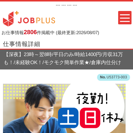
---
--- ---
---
2806
お仕事情報
件掲載中
(最終更新:2026/08/07)
仕事情報詳細
【深夜】23時～翌8時/平日のみ/時給1400円/月収31万
も！/未経験OK！/モクモク簡単作業★/倉庫内仕分け
U53773-003