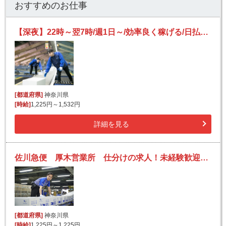
おすすめのお仕事
【深夜】22時～翌7時/週1日～/効率良く稼げる/日払いOK(規定有)/副業可/フリーター活躍/未経験歓迎
[都道府県]
神奈川県
[時給]
1,225円～1,532円
詳細を見る
佐川急便 厚木営業所 仕分けの求人！未経験歓迎！先輩たちがサポートします♪
[都道府県]
神奈川県
[時給]
1,225円～1,225円