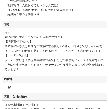
・社会保険完備(法定基準)
・制服貸与（入職おめでとうグッズ支給）
・日払いOK（稼働分仮払い制度/規定有/要Web環境）
・未経験も安心！研修あり！
備考
☆☆
★現場責任者とリーダーのお人柄が評判です！
【現場責任者Aさん】
スマホの待ち受け画像をご家族にする優しいAさん！穏やかで頼りがいがあ
り、しっかりお仕事も教えてくれるので、メンバーからも慕われています。
【リーダーBさん】
ラーメン大好き！物流業界経験豊富で仕分けの精度もピカイチ！後輩思いで
丁寧に仕事を教えてくれます！チャーミングな笑顔の裏に人生経験が刻まれ
ています！
勤務地
田名S
応募～入社の流れ
＜お仕事開始までの流れ＞