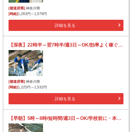
[都道府県]
神奈川県
[時給]
1,263円～1,579円
詳細を見る
【深夜】22時半～翌7時半/週3日～OK/効率よく稼ぐ/鎌倉市内で夜勤仕分け/Wワークにも
[都道府県]
神奈川県
[時給]
1,225円～1,532円
詳細を見る
【早朝】5時～8時/短時間/週3日～OK/学校前に・本業前に/モクモク簡単荷物仕分け！