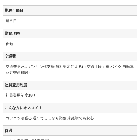
勤務可能日
週５日
勤務形態
夜勤
交通費
交通費またはガソリン代支給(当社規定による)（交通手段：車 バイク 自転車
公共交通機関）
社員登用制度
社員登用制度あり
こんな方にオススメ！
コツコツ頑張る 週５でしっかり勤務 未経験でも安心
待遇