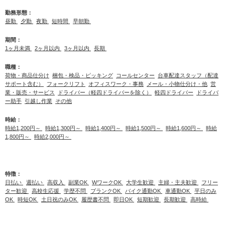
勤務形態：
昼勤
夕勤
夜勤
短時間
早朝勤
期間：
1ヶ月未満
2ヶ月以内
3ヶ月以内
長期
職種：
荷物・商品仕分け
梱包・検品・ピッキング
コールセンター
台車配達スタッフ（配達
サポート含む）
フォークリフト
オフィスワーク・事務
メール・小物仕分け・他
営
業・販売・サービス
ドライバー（軽四ドライバーを除く）
軽四ドライバー
ドライバ
ー助手
引越し作業
その他
時給：
時給1,200円～
時給1,300円～
時給1,400円～
時給1,500円～
時給1,600円～
時給
1,800円～
時給2,000円～
特徴：
日払い
週払い
高収入
副業OK
WワークOK
大学生歓迎
主婦・主夫歓迎
フリー
ター歓迎
高校生応援
学歴不問
ブランクOK
バイク通勤OK
車通勤OK
平日のみ
OK
時短OK
土日祝のみOK
履歴書不問
即日OK
短期歓迎
長期歓迎
高時給