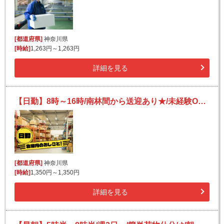
[都道府県]
神奈川県
[時給]
1,263円～1,263円
詳細を見る
【日勤】8時～16時/南林間から送迎あり★/未経験OK！/残業ほぼナシ◎/洗剤・飲料の仕分け等
[都道府県]
神奈川県
[時給]
1,350円～1,350円
詳細を見る