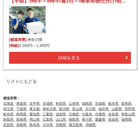
【早朝】5時半～8時半/週3日～/簡単荷物仕分け/朝活・短時間/日払い可(規定有)/副業歓迎
[都道府県]
神奈川県
[時給]
1,300円～1,300円
詳細を見る
リストにもどる
都道府県：
北海道
青森県
岩手県
宮城県
秋田県
山形県
福島県
茨城県
栃木県
群馬県
埼玉県
千葉県
東京都
神奈川県
新潟県
富山県
石川県
福井県
山梨県
長野県
岐阜県
静岡県
愛知県
三重県
滋賀県
京都府
大阪府
兵庫県
奈良県
和歌山県
鳥取県
島根県
岡山県
広島県
山口県
徳島県
香川県
愛媛県
高知県
福岡県
佐賀県
長崎県
熊本県
大分県
宮崎県
鹿児島県
沖縄県