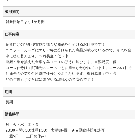
試用期間
就業開始日より1か月間
仕事内容
企業向けの宅配便貨物で様々な商品を仕分けるお仕事です！
ユニット：カーゴにエリア毎に分けられた商品が載っているので、それを台
車に移し替えます。※難易度：低～中
運搬：乗せ換えた台車を各コースのほうに運びます。※難易度：低
コース仕分け：配達先のコースごとに担当が分かれています。コースの中で
配達先の企業や住所別で仕分けをおこないます。※難易度：中～高
どの作業もすぐそばに誰がいる環境なので安心です！
期間
長期
勤務時間
月・火・水・木・金
23:00～翌8:00(休憩1:00)・実働8時間 ★★勤務時間相談可
・週5日 ・土日祝休み♪