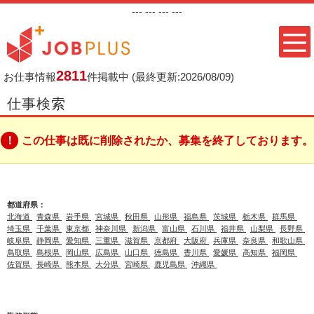
---
--- ---
---
2811
お仕事情報
件掲載中
(最終更新:2026/08/09)
仕事検索
この仕事は既に削除されたか、募集を終了しております。
都道府県：
北海道
青森県
岩手県
宮城県
秋田県
山形県
福島県
茨城県
栃木県
群馬県
埼玉県
千葉県
東京都
神奈川県
新潟県
富山県
石川県
福井県
山梨県
長野県
岐阜県
静岡県
愛知県
三重県
滋賀県
京都府
大阪府
兵庫県
奈良県
和歌山県
鳥取県
島根県
岡山県
広島県
山口県
徳島県
香川県
愛媛県
高知県
福岡県
佐賀県
長崎県
熊本県
大分県
宮崎県
鹿児島県
沖縄県