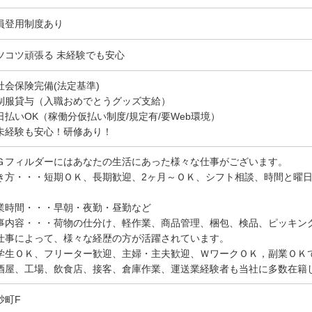
員登用制度あり
ツコツ頑張る 未経験でも安心
社会保険完備(法定基準)
制服貸与（入職おめでとうグッズ支給）
日払いOK（稼働分仮払い制度/規定有/要Web環境）
未経験も安心！研修あり！
Ｇフィルダーにはあなたの生活にあった様々な仕事がございます。
き方・・・短期ＯＫ、長期歓迎、2ヶ月～ＯＫ、シフト相談、時間と曜
業時間・・・早朝・夜勤・昼勤など
事内容・・・荷物の仕分け、軽作業、商品管理、梱包、検品、ピッキン
仕事によって、様々な経歴の方が活躍されています。
学生ＯＫ、フリーター歓迎、主婦・主夫歓迎、ＷワークＯＫ，副業ＯＫ
酒屋、工場、飲食店、接客、倉庫作業、運送業経験者も当社に多数在籍
砂町F