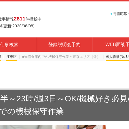
---
--- ---
---
▼
電話応募
2811
仕事情報
件掲載中
終更新:2026/08/08)
仕事検索
登録説明会予約
WEB面談
都
江東区
■物流倉庫内での機械保守作業＊東京エリア（外）
求人詳細(No.U3
半～23時/週3日～OK/機械好き必見
での機械保守作業