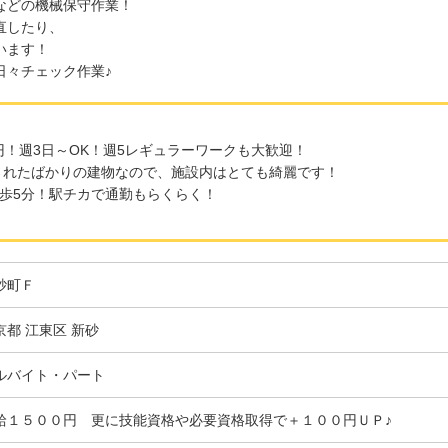
などの機械保守作業！
直したり、
います！
日々チェック作業♪
0円！週3日～OK！週5レギュラーワークも大歓迎！
設されたばかりの建物なので、施設内はとても綺麗です！
歩5分！駅チカで通勤もらくらく！
砂町Ｆ
京都 江東区 新砂
ルバイト・パート
給１５００円 更に技能資格や必要資格取得で＋１００円ＵＰ♪