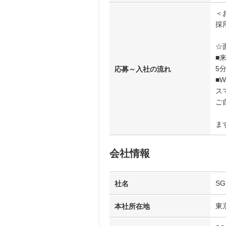
＜
採
☆
■
5
応募～入社の流れ
■
ス
ご
ま
会社情報
S
社名
東
本社所在地