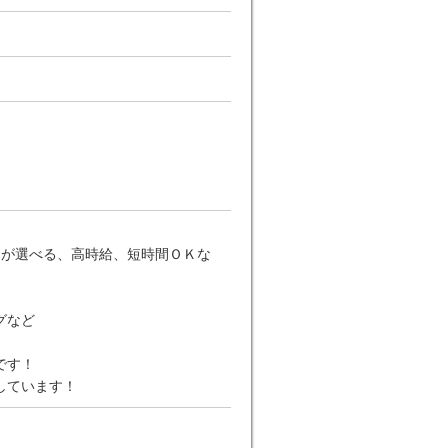
日が選べる、高時給、短時間ＯＫな
グなど
です！
しています！