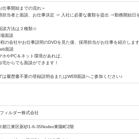
お仕事開始までの流れ＞
用担当者と面談、お仕事決定 ⇒ 入社に必要な書類を提出 ⇒勤務開始日
面談方法は２種類☆
来場面談
分程の会社やお仕事説明のDVDを見た後、採用担当がお仕事を紹介しま
Web面談
マホやPC＆ネット環境があれば、
自宅からでも面談ができます！
ずは履歴書不要の登録説明会またはWEB面談へご参加ください♪
Gフィルダー株式会社
京都江東区新砂1-6-35Nodex東陽町2階