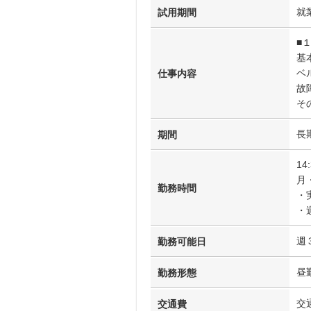
就
試用期間
■
基
ベ
仕事内容
故
そ
長
期間
14
月
勤務時間
・
・
週
勤務可能日
昼
勤務形態
交
交通費