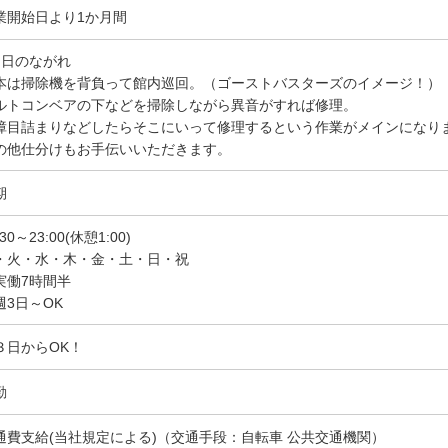
業開始日より1か月間
１日のながれ
本は掃除機を背負って館内巡回。（ゴーストバスターズのイメージ！）
ルトコンベアの下などを掃除しながら異音がすれば修理。
障目詰まりなどしたらそこにいって修理するという作業がメインになり
の他仕分けもお手伝いいただきます。
期
:30～23:00(休憩1:00)
・火・水・木・金・土・日・祝
実働7時間半
週3日～OK
３日からOK！
勤
通費支給(当社規定による)（交通手段：自転車 公共交通機関）