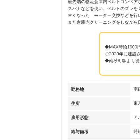
最先端の物流倉庫内ベルトコンベア
スパナなどを使い、ベルトのズレを
古くなった モーター交換などを行
また倉庫内クリーニングをしながら
◆MAX時給160
◇2020年に建
◆南砂町駅より徒
南
勤務地
東
住所
ア
雇用形態
時
給与備考