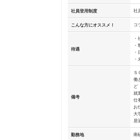
社
社員登用制度
コ
こんな方にオススメ！
・
・
待遇
・
・
Ｓ
働
ど
就
備考
仕
お
大
居
南
勤務地