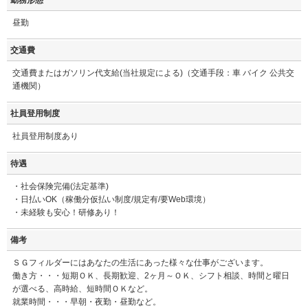
勤務形態
昼勤
交通費
交通費またはガソリン代支給(当社規定による)（交通手段：車 バイク 公共交
通機関）
社員登用制度
社員登用制度あり
待遇
・社会保険完備(法定基準)
・日払いOK（稼働分仮払い制度/規定有/要Web環境）
・未経験も安心！研修あり！
備考
ＳＧフィルダーにはあなたの生活にあった様々な仕事がございます。
働き方・・・短期ＯＫ、長期歓迎、2ヶ月～ＯＫ、シフト相談、時間と曜日
が選べる、高時給、短時間ＯＫなど。
就業時間・・・早朝・夜勤・昼勤など。