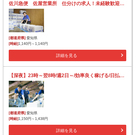
佐川急便 佐屋営業所 仕分けの求人！未経験歓迎！先輩たちがサポートします♪
[都道府県]
愛知県
[時給]
1,140円～1,140円
詳細を見る
【深夜】23時～翌8時/週2日～/効率良く稼げる/日払いOK(規定有)/副業可/フリーター活躍/未経験歓迎
[都道府県]
愛知県
[時給]
1,150円～1,438円
詳細を見る