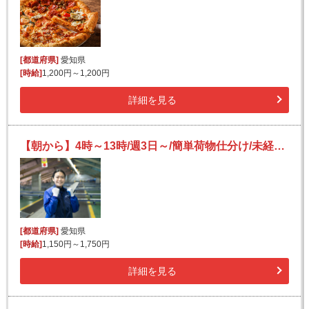
[都道府県]
愛知県
[時給]
1,200円～1,200円
詳細を見る
【朝から】4時～13時/週3日～/簡単荷物仕分け/未経験OK/日払い可(規定有)/副業歓迎
[都道府県]
愛知県
[時給]
1,150円～1,750円
詳細を見る