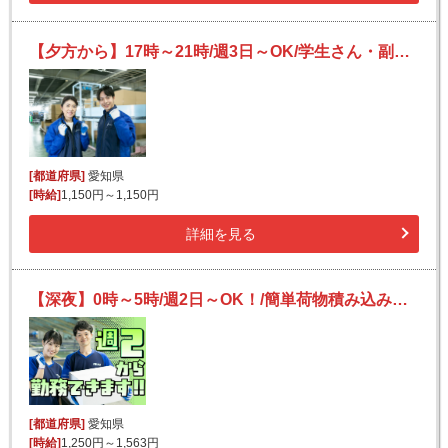
【夕方から】17時～21時/週3日～OK/学生さん・副業の希望の方歓迎！/未経験でも活躍できる倉庫内作業！
[都道府県]
愛知県
[時給]
1,150円～1,150円
詳細を見る
【深夜】0時～5時/週2日～OK！/簡単荷物積み込み・荷下ろし/日払い可（規定有）/未経験OK
[都道府県]
愛知県
[時給]
1,250円～1,563円