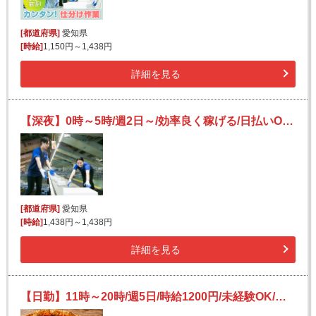
[都道府県]
愛知県
[時給]
1,150円～1,438円
詳細を見る
【深夜】0時～5時/週2日～/効率良く稼げる/日払いOK(規定有)/副業可/フリーター活躍/未経験歓迎
[都道府県]
愛知県
[時給]
1,438円～1,438円
詳細を見る
【日勤】11時～20時/週5日/時給1200円/未経験OK/日払い可(規定有)/食品の仕分け・検品