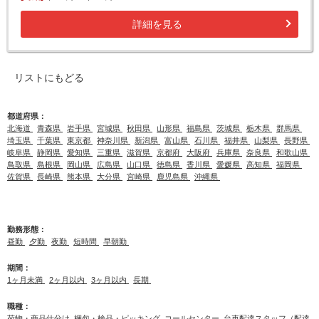
詳細を見る
リストにもどる
都道府県：
北海道
青森県
岩手県
宮城県
秋田県
山形県
福島県
茨城県
栃木県
群馬県
埼玉県
千葉県
東京都
神奈川県
新潟県
富山県
石川県
福井県
山梨県
長野県
岐阜県
静岡県
愛知県
三重県
滋賀県
京都府
大阪府
兵庫県
奈良県
和歌山県
鳥取県
島根県
岡山県
広島県
山口県
徳島県
香川県
愛媛県
高知県
福岡県
佐賀県
長崎県
熊本県
大分県
宮崎県
鹿児島県
沖縄県
勤務形態：
昼勤
夕勤
夜勤
短時間
早朝勤
期間：
1ヶ月未満
2ヶ月以内
3ヶ月以内
長期
職種：
荷物・商品仕分け
梱包・検品・ピッキング
コールセンター
台車配達スタッフ（配達