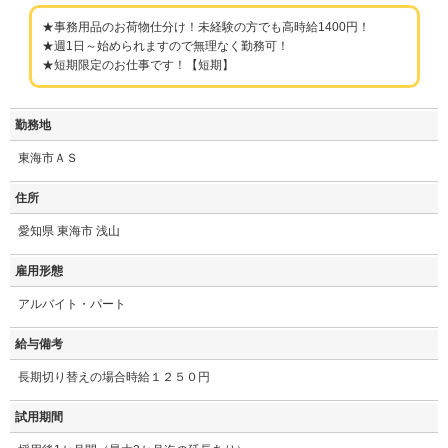
★事務用品のお荷物仕分け！未経験の方でも高時給1400円！
★週1日～始められますので無理なく勤務可！
★短期限定のお仕事です！【短期】
勤務地
東海市ＡＳ
住所
愛知県 東海市 浅山
雇用形態
アルバイト・パート
給与備考
長期切り替えの場合時給１２５０円
試用期間