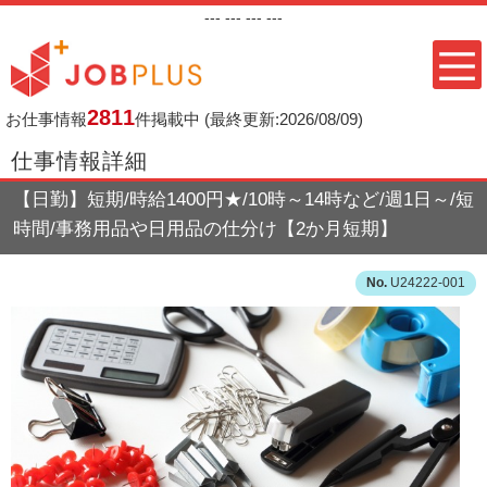
---
--- ---
---
2811
お仕事情報
件掲載中
(最終更新:2026/08/09)
仕事情報詳細
【日勤】短期/時給1400円★/10時～14時など/週1日～/短
時間/事務用品や日用品の仕分け【2か月短期】
U24222-001