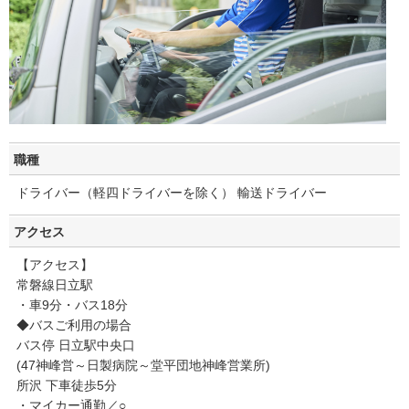
職種
ドライバー（軽四ドライバーを除く） 輸送ドライバー
アクセス
【アクセス】
常磐線日立駅
・車9分・バス18分
◆バスご利用の場合
バス停 日立駅中央口
(47神峰営～日製病院～堂平団地神峰営業所)
所沢 下車徒歩5分
・マイカー通勤／○