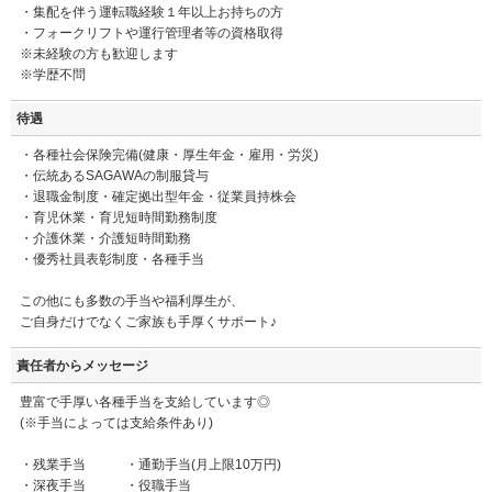
・集配を伴う運転職経験１年以上お持ちの方
・フォークリフトや運行管理者等の資格取得
※未経験の方も歓迎します
※学歴不問
待遇
・各種社会保険完備(健康・厚生年金・雇用・労災)
・伝統あるSAGAWAの制服貸与
・退職金制度・確定拠出型年金・従業員持株会
・育児休業・育児短時間勤務制度
・介護休業・介護短時間勤務
・優秀社員表彰制度・各種手当
この他にも多数の手当や福利厚生が、
ご自身だけでなくご家族も手厚くサポート♪
責任者からメッセージ
豊富で手厚い各種手当を支給しています◎
(※手当によっては支給条件あり)
・残業手当 ・通勤手当(月上限10万円)
・深夜手当 ・役職手当