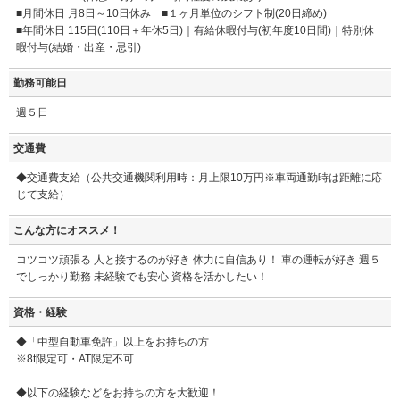
■月間休日 月8日～10日休み ■１ヶ月単位のシフト制(20日締め)
■年間休日 115日(110日＋年休5日)｜有給休暇付与(初年度10日間)｜特別休
暇付与(結婚・出産・忌引)
勤務可能日
週５日
交通費
◆交通費支給（公共交通機関利用時：月上限10万円※車両通勤時は距離に応
じて支給）
こんな方にオススメ！
コツコツ頑張る 人と接するのが好き 体力に自信あり！ 車の運転が好き 週５
でしっかり勤務 未経験でも安心 資格を活かしたい！
資格・経験
◆「中型自動車免許」以上をお持ちの方
※8t限定可・AT限定不可
◆以下の経験などをお持ちの方を大歓迎！