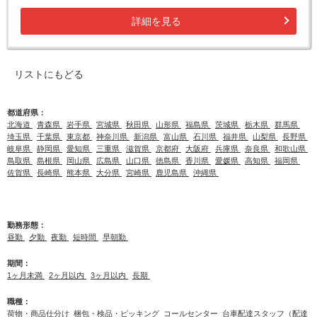
詳細を見る
リストにもどる
都道府県：
北海道
青森県
岩手県
宮城県
秋田県
山形県
福島県
茨城県
栃木県
群馬県
埼玉県
千葉県
東京都
神奈川県
新潟県
富山県
石川県
福井県
山梨県
長野県
岐阜県
静岡県
愛知県
三重県
滋賀県
京都府
大阪府
兵庫県
奈良県
和歌山県
鳥取県
島根県
岡山県
広島県
山口県
徳島県
香川県
愛媛県
高知県
福岡県
佐賀県
長崎県
熊本県
大分県
宮崎県
鹿児島県
沖縄県
勤務形態：
昼勤
夕勤
夜勤
短時間
早朝勤
期間：
1ヶ月未満
2ヶ月以内
3ヶ月以内
長期
職種：
荷物・商品仕分け
梱包・検品・ピッキング
コールセンター
台車配達スタッフ（配達