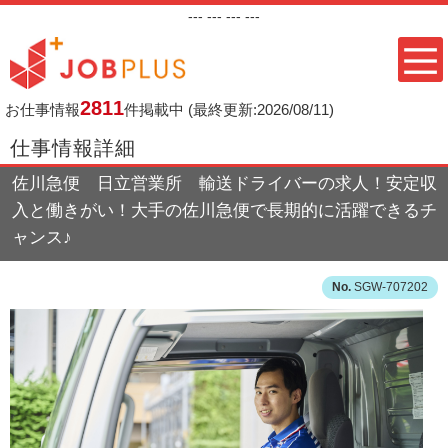
---
--- ---
---
2811
お仕事情報
件掲載中
(最終更新:2026/08/11)
仕事情報詳細
佐川急便 日立営業所 輸送ドライバーの求人！安定収
入と働きがい！大手の佐川急便で長期的に活躍できるチ
ャンス♪
SGW-707202