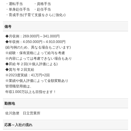
・運転手当 ・資格手当
・単身赴任手当 ・赴任手当
・育成手当(子育て支援をさらに強化♪)
備考
◆月収例：269.000円～341.000円
◆年収例：4.050.000円～4.910.000円
(給与例のため、異なる場合もございます)
※経験・保有資格によって給与を考慮
※内容によっては考慮できない場合もあり
◆昇給 年２回(※個人評価による)
◆賞与 年２回支給
※2023度実績：41万円×2回
※業績や個人評価によって金額変動あり
管理職登用後は、
年収1.000万以上も目指せます！
勤務地
佐川急便 日立営業所
応募～入社の流れ