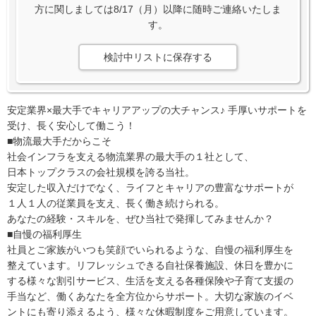
方に関しましては8/17（月）以降に随時ご連絡いたしま
す。
検討中リストに保存する
安定業界×最大手でキャリアアップの大チャンス♪ 手厚いサポートを
受け、長く安心して働こう！
■物流最大手だからこそ
社会インフラを支える物流業界の最大手の１社として、
日本トップクラスの会社規模を誇る当社。
安定した収入だけでなく、ライフとキャリアの豊富なサポートが
１人１人の従業員を支え、長く働き続けられる。
あなたの経験・スキルを、ぜひ当社で発揮してみませんか？
■自慢の福利厚生
社員とご家族がいつも笑顔でいられるような、自慢の福利厚生を
整えています。リフレッシュできる自社保養施設、休日を豊かに
する様々な割引サービス、生活を支える各種保険や子育て支援の
手当など、働くあなたを全方位からサポート。大切な家族のイベ
ントにも寄り添えるよう、様々な休暇制度をご用意しています。