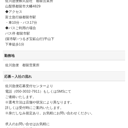
佐川急便株式会社 都留営業所
山梨県都留市大幡4829
◆アクセス
富士急行線都留市駅
・車10分・バス17分
◆バスご利用の場合
バス停 都留市駅
(留市駅--つるぎ宝鉱山行)平山下
下車徒歩1分
勤務地
佐川急便 都留営業所
応募～入社の流れ
佐川急便応募受付センターより
電話（050-3032-7911）もしくはSMSにて
ご連絡いたします。
※選考方法は店舗や状況により異なります。
詳しくは受付時にご案内いたします。
※身だしなみ規定あり。お気軽にお問い合わせください。
求人のお問い合せはお気軽に