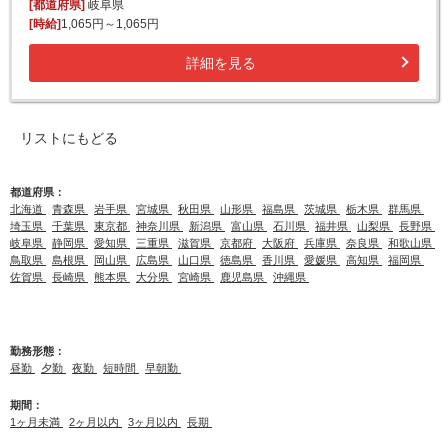
[都道府県]
岐阜県
[時給]
1,065円～1,065円
詳細を見る
リストにもどる
都道府県：
北海道
青森県
岩手県
宮城県
秋田県
山形県
福島県
茨城県
栃木県
群馬県
埼玉県
千葉県
東京都
神奈川県
新潟県
富山県
石川県
福井県
山梨県
長野県
岐阜県
静岡県
愛知県
三重県
滋賀県
京都府
大阪府
兵庫県
奈良県
和歌山県
鳥取県
島根県
岡山県
広島県
山口県
徳島県
香川県
愛媛県
高知県
福岡県
佐賀県
長崎県
熊本県
大分県
宮崎県
鹿児島県
沖縄県
勤務形態：
昼勤
夕勤
夜勤
短時間
早朝勤
期間：
1ヶ月未満
2ヶ月以内
3ヶ月以内
長期