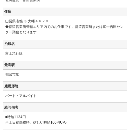
佐川急便 都留営業所
住所
山梨県 都留市 大幡４８２９
◆都留営業所管轄エリア内でのお仕事です。都留営業所または富士吉田セン
ター勤務となります
沿線名
富士急行線
最寄駅
都留市駅
雇用形態
パート・アルバイト
給与備考
■時給1134円
※土日祝勤務時、嬉しい時給100円UP♪