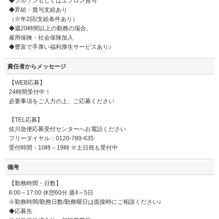
◆ブルゾンもしくはエプロン貸与
◆昇給・賞与支給あり
（※年2回/支給条件あり）
◆週20時間以上の勤務の場合、
雇用保険・社会保険加入
◆豊富で手厚い福利厚生サービスあり♪
責任者からメッセージ
【WEB応募】
24時間受付中！
必要事項をご入力の上、ご応募ください
【TEL応募】
佐川急便応募受付センターへお電話ください
フリーダイヤル：0120-789-635
受付時間：10時～19時 ※土日祝も受付中
備考
【勤務時間・日数】
8:00～17:00 休憩60分 週4～5日
※勤務時間/勤務日数/勤務曜日は面接時にご相談ください♪
◆応募先