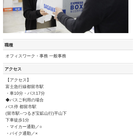
職種
オフィスワーク・事務 一般事務
アクセス
【アクセス】
富士急行線都留市駅
・車10分・バス17分
◆バスご利用の場合
バス停 都留市駅
(留市駅--つるぎ宝鉱山行)平山下
下車徒歩1分
・マイカー通勤／○
・バイク通勤／×