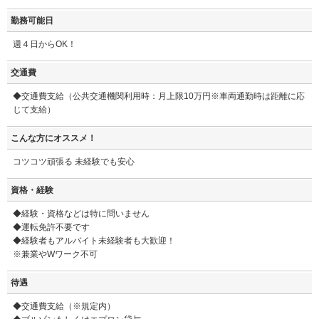
勤務可能日
週４日からOK！
交通費
◆交通費支給（公共交通機関利用時：月上限10万円※車両通勤時は距離に応
じて支給）
こんな方にオススメ！
コツコツ頑張る 未経験でも安心
資格・経験
◆経験・資格などは特に問いません
◆運転免許不要です
◆経験者もアルバイト未経験者も大歓迎！
※兼業やWワーク不可
待遇
◆交通費支給（※規定内）