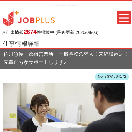
---
--- ---
---
2674
お仕事情報
件掲載中
(最終更新:2026/08/06)
仕事情報詳細
佐川急便 都留営業所 一般事務の求人！未経験歓迎！
先輩たちがサポートします♪
SGW-704172