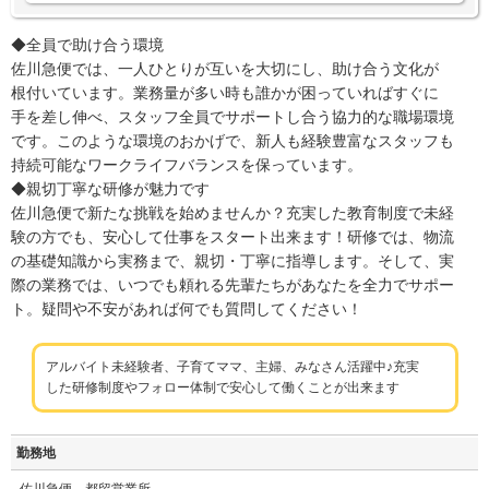
◆全員で助け合う環境
佐川急便では、一人ひとりが互いを大切にし、助け合う文化が
根付いています。業務量が多い時も誰かが困っていればすぐに
手を差し伸べ、スタッフ全員でサポートし合う協力的な職場環境
です。このような環境のおかげで、新人も経験豊富なスタッフも
持続可能なワークライフバランスを保っています。
◆親切丁寧な研修が魅力です
佐川急便で新たな挑戦を始めませんか？充実した教育制度で未経
験の方でも、安心して仕事をスタート出来ます！研修では、物流
の基礎知識から実務まで、親切・丁寧に指導します。そして、実
際の業務では、いつでも頼れる先輩たちがあなたを全力でサポー
ト。疑問や不安があれば何でも質問してください！
アルバイト未経験者、子育てママ、主婦、みなさん活躍中♪充実
した研修制度やフォロー体制で安心して働くことが出来ます
勤務地