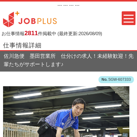
---
--- ---
---
2811
お仕事情報
件掲載中
(最終更新:2026/08/09)
仕事情報詳細
佐川急便 墨田営業所 仕分けの求人！未経験歓迎！先
輩たちがサポートします♪
SGW-607333