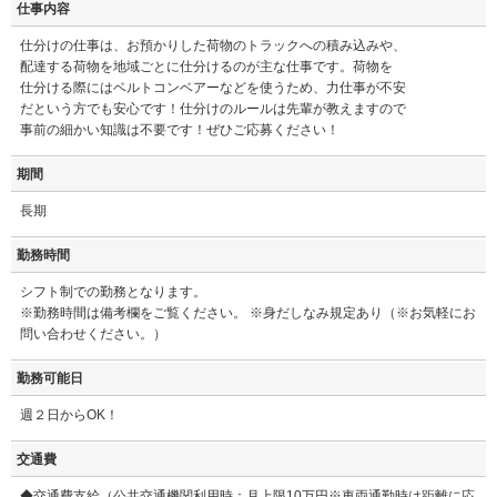
仕事内容
仕分けの仕事は、お預かりした荷物のトラックへの積み込みや、
配達する荷物を地域ごとに仕分けるのが主な仕事です。荷物を
仕分ける際にはベルトコンベアーなどを使うため、力仕事が不安
だという方でも安心です！仕分けのルールは先輩が教えますので
事前の細かい知識は不要です！ぜひご応募ください！
期間
長期
勤務時間
シフト制での勤務となります。
※勤務時間は備考欄をご覧ください。 ※身だしなみ規定あり（※お気軽にお
問い合わせください。）
勤務可能日
週２日からOK！
交通費
◆交通費支給（公共交通機関利用時：月上限10万円※車両通勤時は距離に応