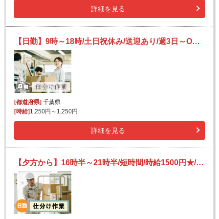
詳細を見る
【日勤】9時～18時/土日祝休み/送迎あり/週3日～OK！/未経験歓迎/倉庫内での荷物の仕分け作業
[都道府県]
千葉県
[時給]
1,250円～1,250円
詳細を見る
【夕方から】16時半～21時半/短時間/時給1500円★/未経験OK/綺麗な施設内/駅チカ/荷物の仕分け・移動