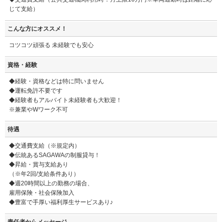
じて支給）
こんな方にオススメ！
コツコツ頑張る 未経験でも安心
資格・経験
◆経験・資格などは特に問いません
◆運転免許不要です
◆経験者もアルバイト未経験者も大歓迎！
※兼業やWワーク不可
待遇
◆交通費支給（※規定内）
◆伝統あるSAGAWAの制服貸与！
◆昇給・賞与支給あり
（※年2回/支給条件あり）
◆週20時間以上の勤務の場合、
雇用保険・社会保険加入
◆豊富で手厚い福利厚生サービスあり♪