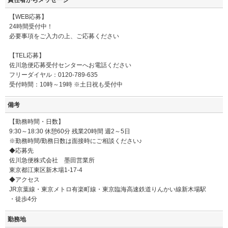
責任者からメッセージ
【WEB応募】
24時間受付中！
必要事項をご入力の上、ご応募ください
【TEL応募】
佐川急便応募受付センターへお電話ください
フリーダイヤル：0120-789-635
受付時間：10時～19時 ※土日祝も受付中
備考
【勤務時間・日数】
9:30～18:30 休憩60分 残業20時間 週2～5日
※勤務時間/勤務日数は面接時にご相談ください♪
◆応募先
佐川急便株式会社 墨田営業所
東京都江東区新木場1-17-4
◆アクセス
JR京葉線・東京メトロ有楽町線・東京臨海高速鉄道りんかい線新木場駅
・徒歩4分
勤務地