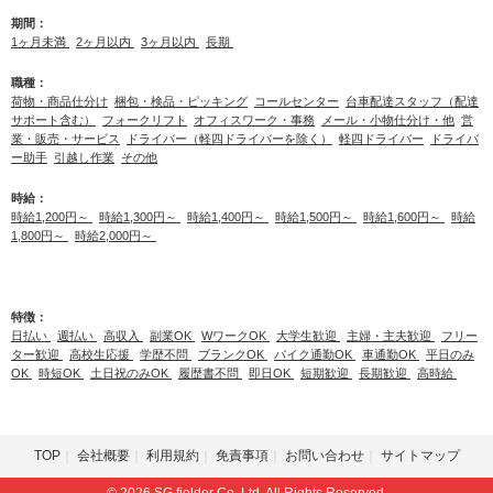
期間：
1ヶ月未満
2ヶ月以内
3ヶ月以内
長期
職種：
荷物・商品仕分け
梱包・検品・ピッキング
コールセンター
台車配達スタッフ（配達
サポート含む）
フォークリフト
オフィスワーク・事務
メール・小物仕分け・他
営
業・販売・サービス
ドライバー（軽四ドライバーを除く）
軽四ドライバー
ドライバ
ー助手
引越し作業
その他
時給：
時給1,200円～
時給1,300円～
時給1,400円～
時給1,500円～
時給1,600円～
時給
1,800円～
時給2,000円～
特徴：
日払い
週払い
高収入
副業OK
WワークOK
大学生歓迎
主婦・主夫歓迎
フリー
ター歓迎
高校生応援
学歴不問
ブランクOK
バイク通勤OK
車通勤OK
平日のみ
OK
時短OK
土日祝のみOK
履歴書不問
即日OK
短期歓迎
長期歓迎
高時給
TOP
会社概要
利用規約
免責事項
お問い合わせ
サイトマップ
© 2026 SG fielder Co.,Ltd. All Rights Reserved.