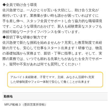
◆全員で助け合う環境
佐川急便では、一人ひとりが互いを大切にし、助け合う文化が
根付いています。業務量が多い時も誰かが困っていればすぐに
手を差し伸べ、スタッフ全員でサポートし合う協力的な職場環境
です。このような環境のおかげで、新人も経験豊富なスタッフも
持続可能なワークライフバランスを保っています。
◆親切丁寧な研修が魅力です
佐川急便で新たな挑戦を始めませんか？充実した教育制度で未経
験の方でも、安心して仕事をスタート出来ます！研修では、物流
の基礎知識から実務まで、親切・丁寧に指導します。そして、実
際の業務では、いつでも頼れる先輩たちがあなたを全力でサポー
ト。疑問や不安があれば何でも質問してください！
アルバイト未経験者、子育てママ、主婦、みなさん活躍中♪充実
した研修制度やフォロー体制で安心して働くことが出来ます
勤務地
MFLP船橋３（墨田営業所管轄）