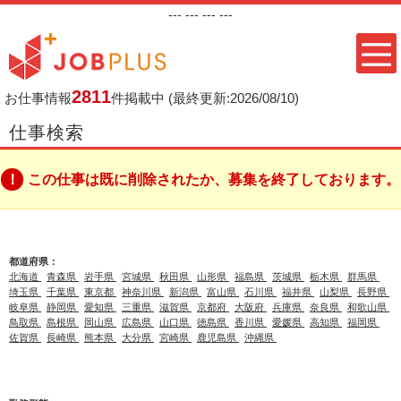
---
--- ---
---
2811
お仕事情報
件掲載中
(最終更新:2026/08/10)
仕事検索
この仕事は既に削除されたか、募集を終了しております。
都道府県：
北海道
青森県
岩手県
宮城県
秋田県
山形県
福島県
茨城県
栃木県
群馬県
埼玉県
千葉県
東京都
神奈川県
新潟県
富山県
石川県
福井県
山梨県
長野県
岐阜県
静岡県
愛知県
三重県
滋賀県
京都府
大阪府
兵庫県
奈良県
和歌山県
鳥取県
島根県
岡山県
広島県
山口県
徳島県
香川県
愛媛県
高知県
福岡県
佐賀県
長崎県
熊本県
大分県
宮崎県
鹿児島県
沖縄県