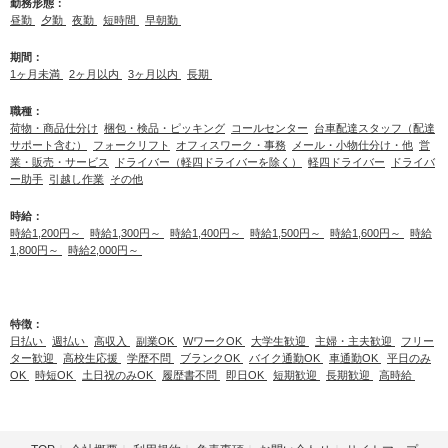
勤務形態：
昼勤
夕勤
夜勤
短時間
早朝勤
期間：
1ヶ月未満
2ヶ月以内
3ヶ月以内
長期
職種：
荷物・商品仕分け
梱包・検品・ピッキング
コールセンター
台車配達スタッフ（配達
サポート含む）
フォークリフト
オフィスワーク・事務
メール・小物仕分け・他
営
業・販売・サービス
ドライバー（軽四ドライバーを除く）
軽四ドライバー
ドライバ
ー助手
引越し作業
その他
時給：
時給1,200円～
時給1,300円～
時給1,400円～
時給1,500円～
時給1,600円～
時給
1,800円～
時給2,000円～
特徴：
日払い
週払い
高収入
副業OK
WワークOK
大学生歓迎
主婦・主夫歓迎
フリー
ター歓迎
高校生応援
学歴不問
ブランクOK
バイク通勤OK
車通勤OK
平日のみ
OK
時短OK
土日祝のみOK
履歴書不問
即日OK
短期歓迎
長期歓迎
高時給