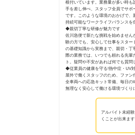
根付いています。業務量が多い時も
手を差し伸べ、スタッフ全員でサポ
です。このような環境のおかげで、
持続可能なワークライフバランスを
◆親切丁寧な研修が魅力です
佐川急便で新たな挑戦を始めません
験の方でも、安心して仕事をスター
の基礎知識から実務まで、親切・丁
際の業務では、いつでも頼れる先輩
ト。疑問や不安があれば何でも質問
◆従業員の健康を守る!熱中症・UV
屋外で働くスタッフのため、ファン
全車両への応急キット常備、毎日のW
無理なく安心して働ける環境づくり
アルバイト未経験
くことが出来ます