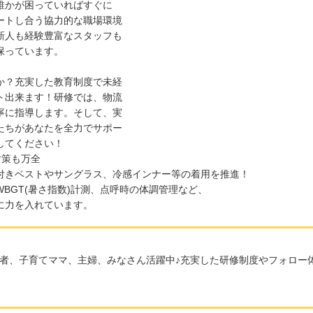
誰かが困っていればすぐに
ートし合う協力的な職場環境
新人も経験豊富なスタッフも
保っています。
か？充実した教育制度で未経
ト出来ます！研修では、物流
寧に指導します。そして、実
たちがあなたを全力でサポー
してください！
対策も万全
付きベストやサングラス、冷感インナー等の着用を推進！
BGT(暑さ指数)計測、点呼時の体調管理など、
に力を入れています。
者、子育てママ、主婦、みなさん活躍中♪充実した研修制度やフォロー