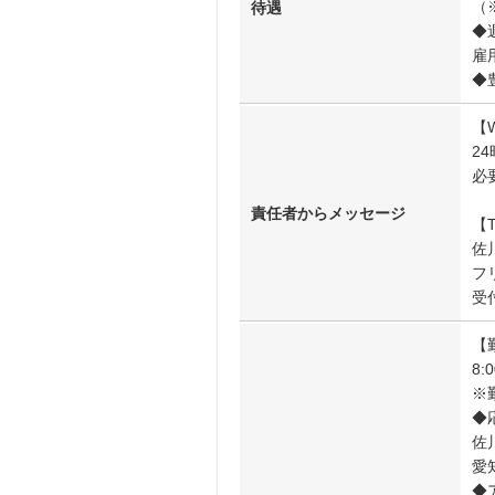
（
待遇
◆
雇
◆
【
2
必
責任者からメッセージ
【
佐
フリ
受
【
8:
※
◆
佐
愛
◆