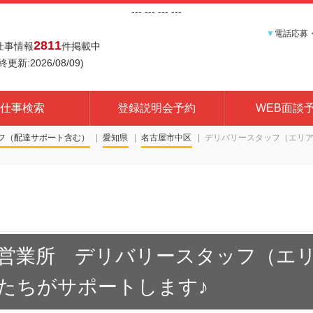
---
--- ---
---
▼
電話応募
2811
仕事情報
件掲載中
終更新:2026/08/09)
仕事検索
登録説明会予約
WEB面談
フ（配達サポート含む）
愛知県
名古屋市中区
デリバリースタッフ（エリ
営業所 デリバリースタッフ（エ
たちがサポートします♪