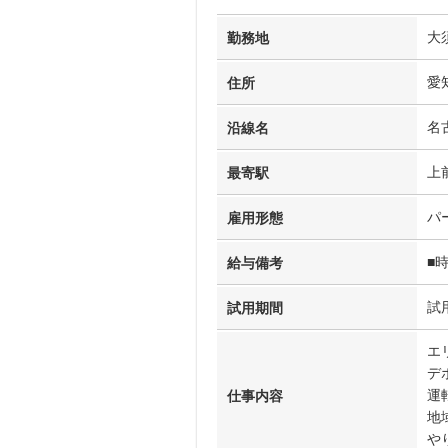
大
勤務地
愛
住所
名
沿線名
上
最寄駅
パ
雇用形態
■時
給与備考
試
試用期間
エ
デ
運
仕事内容
地
や