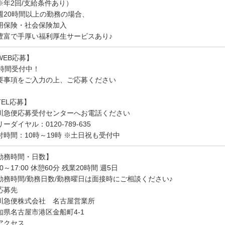
※年2回/支給条件あり）
週20時間以上の勤務の場合、
用保険・社会保険加入
豊富で手厚い福利厚生サービスあり♪
WEB応募】
4時間受付中！
要事項をご入力の上、ご応募ください
TEL応募】
川急便応募受付センターへお電話ください
ーダイヤル：0120-789-635
付時間：10時～19時 ※土日祝も受付中
勤務時間・日数】
00～17:00 休憩60分 残業20時間 週5日
勤務時間/勤務日数/勤務曜日は面接時にご相談ください♪
応募先
川急便株式会社 名古屋営業所
知県名古屋市港区金船町4-1
アクセス