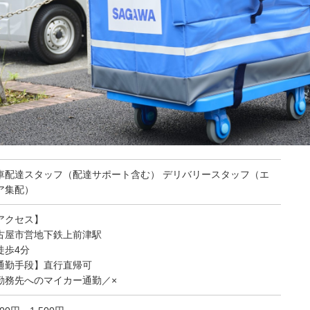
車配達スタッフ（配達サポート含む） デリバリースタッフ（エ
ア集配）
アクセス】
古屋市営地下鉄上前津駅
徒歩4分
通勤手段】直行直帰可
勤務先へのマイカー通勤／×