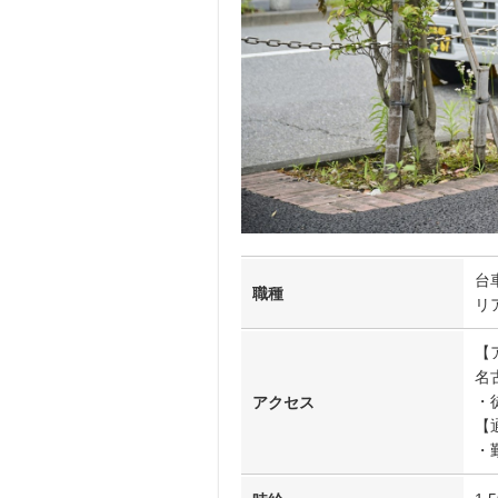
台
職種
リ
【
名
・
アクセス
【
・