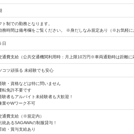
期
フト制での勤務となります。
勤務時間は備考欄をご覧ください。 ※身だしなみ規定あり（※お気軽に
５日
交通費支給（公共交通機関利用時：月上限10万円※車両通勤時は距離に
ツコツ頑張る 未経験でも安心
経験・資格などは特に問いません
運転免許不要です
経験者もアルバイト未経験者も大歓迎！
兼業やWワーク不可
交通費支給（※規定内）
伝統あるSAGAWAの制服貸与！
昇給・賞与支給あり