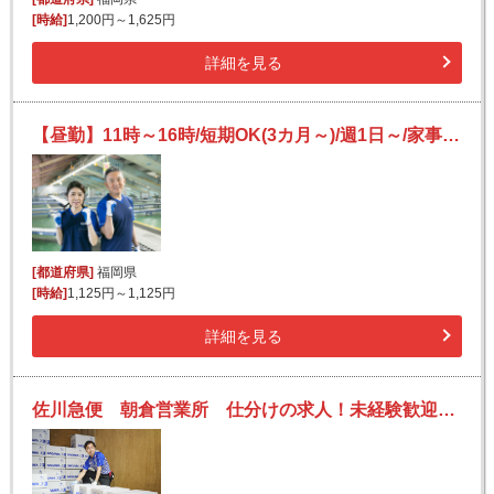
[時給]
1,200円～1,625円
詳細を見る
【昼勤】11時～16時/短期OK(3カ月～)/週1日～/家事や育児と両立/日払いOK(規定有)/Wワーク可/未経験歓迎
[都道府県]
福岡県
[時給]
1,125円～1,125円
詳細を見る
佐川急便 朝倉営業所 仕分けの求人！未経験歓迎！先輩たちがサポートします♪