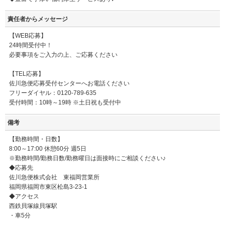
責任者からメッセージ
【WEB応募】
24時間受付中！
必要事項をご入力の上、ご応募ください
【TEL応募】
佐川急便応募受付センターへお電話ください
フリーダイヤル：0120-789-635
受付時間：10時～19時 ※土日祝も受付中
備考
【勤務時間・日数】
8:00～17:00 休憩60分 週5日
※勤務時間/勤務日数/勤務曜日は面接時にご相談ください♪
◆応募先
佐川急便株式会社 東福岡営業所
福岡県福岡市東区松島3-23-1
◆アクセス
西鉄貝塚線貝塚駅
・車5分