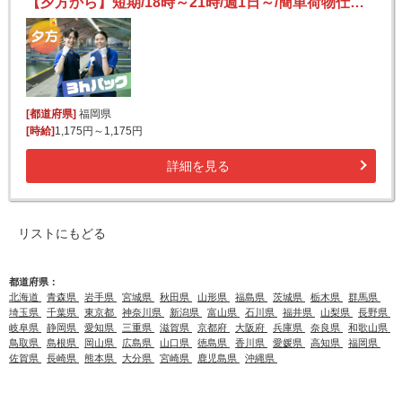
【夕方から】短期/18時～21時/週1日～/簡単荷物仕分け/日払い可(規定有)/副業歓迎【2か月間のみ】
[都道府県]
福岡県
[時給]
1,175円～1,175円
詳細を見る
リストにもどる
都道府県：
北海道
青森県
岩手県
宮城県
秋田県
山形県
福島県
茨城県
栃木県
群馬県
埼玉県
千葉県
東京都
神奈川県
新潟県
富山県
石川県
福井県
山梨県
長野県
岐阜県
静岡県
愛知県
三重県
滋賀県
京都府
大阪府
兵庫県
奈良県
和歌山県
鳥取県
島根県
岡山県
広島県
山口県
徳島県
香川県
愛媛県
高知県
福岡県
佐賀県
長崎県
熊本県
大分県
宮崎県
鹿児島県
沖縄県