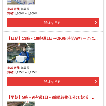
[都道府県]
福岡県
[時給]
1,200円～1,200円
詳細を見る
【日勤】13時～18時/週1日～OK/短時間/Wワークにも/未経験OK/宅配便の仕分け
[都道府県]
福岡県
[時給]
1,125円～1,125円
詳細を見る
【早朝】5時～9時/週1日～/簡単荷物仕分け/朝活・短時間/日払い可(規定有)/副業歓迎