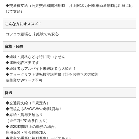
◆交通費支給（公共交通機関利用時：月上限10万円※車両通勤時は距離に応
じて支給）
こんな方にオススメ！
コツコツ頑張る 未経験でも安心
資格・経験
◆経験・資格などは特に問いません
◆運転免許不要です
◆経験者もアルバイト未経験者も大歓迎！
◆フォークリフト運転技能講習修了証をお持ちの方歓迎
※兼業やWワーク不可
待遇
◆交通費支給（※規定内）
◆伝統あるSAGAWAの制服貸与！
◆昇給・賞与支給あり
（※年2回/支給条件あり）
◆週20時間以上の勤務の場合、
雇用保険・社会保険加入
◆豊富で手厚い福利厚生サービスあり♪