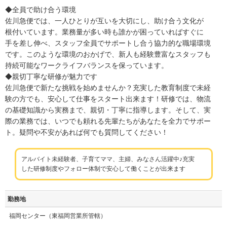
◆全員で助け合う環境
佐川急便では、一人ひとりが互いを大切にし、助け合う文化が
根付いています。業務量が多い時も誰かが困っていればすぐに
手を差し伸べ、スタッフ全員でサポートし合う協力的な職場環境
です。このような環境のおかげで、新人も経験豊富なスタッフも
持続可能なワークライフバランスを保っています。
◆親切丁寧な研修が魅力です
佐川急便で新たな挑戦を始めませんか？充実した教育制度で未経
験の方でも、安心して仕事をスタート出来ます！研修では、物流
の基礎知識から実務まで、親切・丁寧に指導します。そして、実
際の業務では、いつでも頼れる先輩たちがあなたを全力でサポー
ト。疑問や不安があれば何でも質問してください！
アルバイト未経験者、子育てママ、主婦、みなさん活躍中♪充実
した研修制度やフォロー体制で安心して働くことが出来ます
勤務地
福岡センター（東福岡営業所管轄）