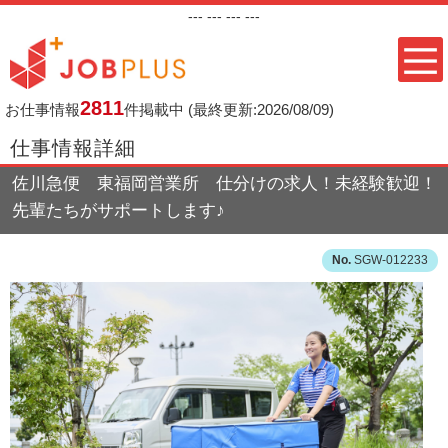
---
--- ---
---
2811
お仕事情報
件掲載中
(最終更新:2026/08/09)
仕事情報詳細
佐川急便 東福岡営業所 仕分けの求人！未経験歓迎！
先輩たちがサポートします♪
SGW-012233