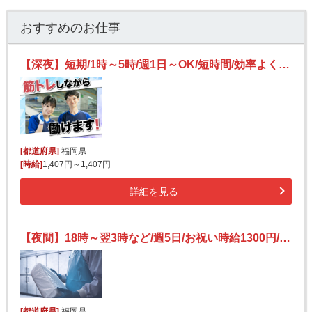
おすすめのお仕事
【深夜】短期/1時～5時/週1日～OK/短時間/効率よく稼ぐ/宅配便の仕分け【2か月間のみ】
[都道府県]
福岡県
[時給]
1,407円～1,407円
詳細を見る
【夜間】18時～翌3時など/週5日/お祝い時給1300円/未経験OK♪/長期安定/車・バイク通勤可/飲料や食品の原料の仕分け
[都道府県]
福岡県