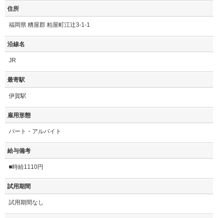
住所
福岡県 糟屋郡 粕屋町江辻3-1-1
沿線名
JR
最寄駅
伊賀駅
雇用形態
パート・アルバイト
給与備考
■時給1110円
試用期間
試用期間なし