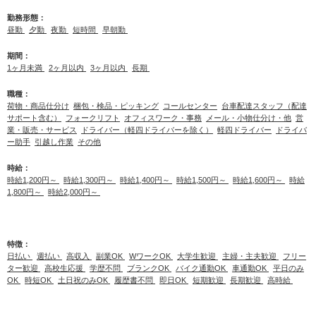
勤務形態：
昼勤
夕勤
夜勤
短時間
早朝勤
期間：
1ヶ月未満
2ヶ月以内
3ヶ月以内
長期
職種：
荷物・商品仕分け
梱包・検品・ピッキング
コールセンター
台車配達スタッフ（配達
サポート含む）
フォークリフト
オフィスワーク・事務
メール・小物仕分け・他
営
業・販売・サービス
ドライバー（軽四ドライバーを除く）
軽四ドライバー
ドライバ
ー助手
引越し作業
その他
時給：
時給1,200円～
時給1,300円～
時給1,400円～
時給1,500円～
時給1,600円～
時給
1,800円～
時給2,000円～
特徴：
日払い
週払い
高収入
副業OK
WワークOK
大学生歓迎
主婦・主夫歓迎
フリー
ター歓迎
高校生応援
学歴不問
ブランクOK
バイク通勤OK
車通勤OK
平日のみ
OK
時短OK
土日祝のみOK
履歴書不問
即日OK
短期歓迎
長期歓迎
高時給