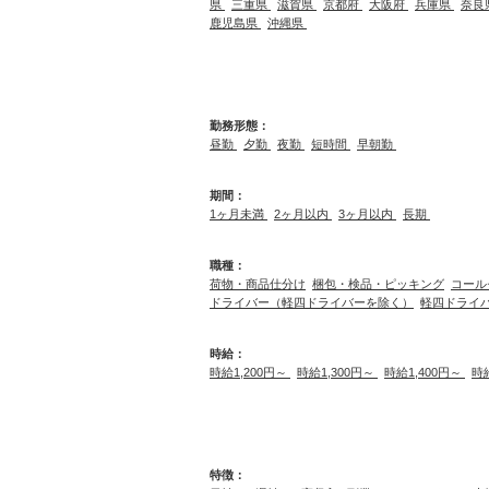
県
三重県
滋賀県
京都府
大阪府
兵庫県
奈良
鹿児島県
沖縄県
勤務形態：
昼勤
夕勤
夜勤
短時間
早朝勤
期間：
1ヶ月未満
2ヶ月以内
3ヶ月以内
長期
職種：
荷物・商品仕分け
梱包・検品・ピッキング
コール
ドライバー（軽四ドライバーを除く）
軽四ドライ
時給：
時給1,200円～
時給1,300円～
時給1,400円～
時
特徴：