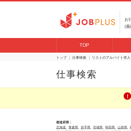
お
(最
TOP
トップ
仕事検索
リスト
仕事検索
都道府県：
北海道
青森県
岩手県
宮城県
秋田県
山形県