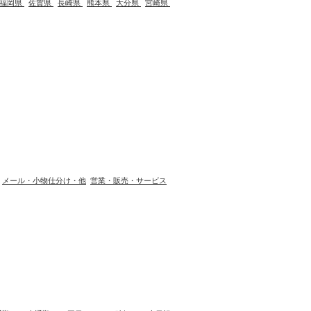
福岡県
佐賀県
長崎県
熊本県
大分県
宮崎県
メール・小物仕分け・他
営業・販売・サービス