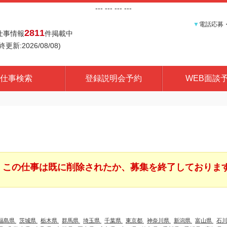
---
--- ---
---
▼
電話応募
2811
仕事情報
件掲載中
終更新:2026/08/08)
仕事検索
登録説明会予約
WEB面談
この仕事は既に削除されたか、募集を終了しておりま
福島県
茨城県
栃木県
群馬県
埼玉県
千葉県
東京都
神奈川県
新潟県
富山県
石