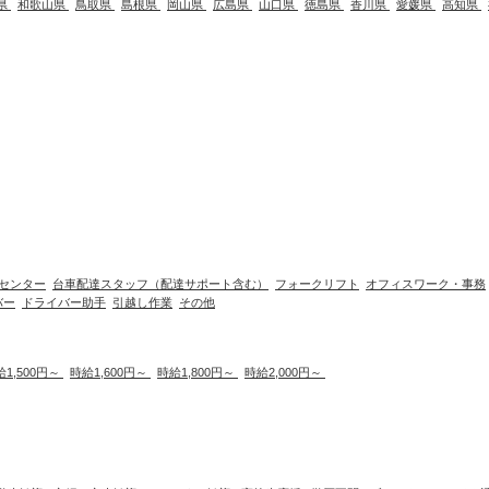
県
和歌山県
鳥取県
島根県
岡山県
広島県
山口県
徳島県
香川県
愛媛県
高知県
センター
台車配達スタッフ（配達サポート含む）
フォークリフト
オフィスワーク・事務
バー
ドライバー助手
引越し作業
その他
給1,500円～
時給1,600円～
時給1,800円～
時給2,000円～