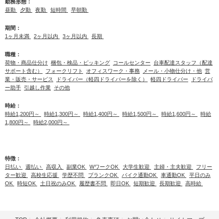
勤務形態：
昼勤
夕勤
夜勤
短時間
早朝勤
期間：
1ヶ月未満
2ヶ月以内
3ヶ月以内
長期
職種：
荷物・商品仕分け
梱包・検品・ピッキング
コールセンター
台車配達スタッフ（配達
サポート含む）
フォークリフト
オフィスワーク・事務
メール・小物仕分け・他
営
業・販売・サービス
ドライバー（軽四ドライバーを除く）
軽四ドライバー
ドライバ
ー助手
引越し作業
その他
時給：
時給1,200円～
時給1,300円～
時給1,400円～
時給1,500円～
時給1,600円～
時給
1,800円～
時給2,000円～
特徴：
日払い
週払い
高収入
副業OK
WワークOK
大学生歓迎
主婦・主夫歓迎
フリー
ター歓迎
高校生応援
学歴不問
ブランクOK
バイク通勤OK
車通勤OK
平日のみ
OK
時短OK
土日祝のみOK
履歴書不問
即日OK
短期歓迎
長期歓迎
高時給