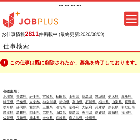
---
--- ---
---
2811
お仕事情報
件掲載中
(最終更新:2026/08/09)
仕事検索
この仕事は既に削除されたか、募集を終了しております。
都道府県：
北海道
青森県
岩手県
宮城県
秋田県
山形県
福島県
茨城県
栃木県
群馬県
埼玉県
千葉県
東京都
神奈川県
新潟県
富山県
石川県
福井県
山梨県
長野県
岐阜県
静岡県
愛知県
三重県
滋賀県
京都府
大阪府
兵庫県
奈良県
和歌山県
鳥取県
島根県
岡山県
広島県
山口県
徳島県
香川県
愛媛県
高知県
福岡県
佐賀県
長崎県
熊本県
大分県
宮崎県
鹿児島県
沖縄県