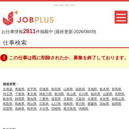
---
--- ---
---
2811
お仕事情報
件掲載中
(最終更新:2026/08/09)
仕事検索
この仕事は既に削除されたか、募集を終了しております。
都道府県：
北海道
青森県
岩手県
宮城県
秋田県
山形県
福島県
茨城県
栃木県
群馬県
埼玉県
千葉県
東京都
神奈川県
新潟県
富山県
石川県
福井県
山梨県
長野県
岐阜県
静岡県
愛知県
三重県
滋賀県
京都府
大阪府
兵庫県
奈良県
和歌山県
鳥取県
島根県
岡山県
広島県
山口県
徳島県
香川県
愛媛県
高知県
福岡県
佐賀県
長崎県
熊本県
大分県
宮崎県
鹿児島県
沖縄県