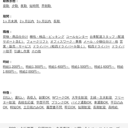
勤務形態：
昼勤
夕勤
夜勤
短時間
早朝勤
期間：
1ヶ月未満
2ヶ月以内
3ヶ月以内
長期
職種：
荷物・商品仕分け
梱包・検品・ピッキング
コールセンター
台車配達スタッフ（配達
サポート含む）
フォークリフト
オフィスワーク・事務
メール・小物仕分け・他
営
業・販売・サービス
ドライバー（軽四ドライバーを除く）
軽四ドライバー
ドライバ
ー助手
引越し作業
その他
時給：
時給1,200円～
時給1,300円～
時給1,400円～
時給1,500円～
時給1,600円～
時給
1,800円～
時給2,000円～
特徴：
日払い
週払い
高収入
副業OK
WワークOK
大学生歓迎
主婦・主夫歓迎
フリー
ター歓迎
高校生応援
学歴不問
ブランクOK
バイク通勤OK
車通勤OK
平日のみ
OK
時短OK
土日祝のみOK
履歴書不問
即日OK
短期歓迎
長期歓迎
高時給