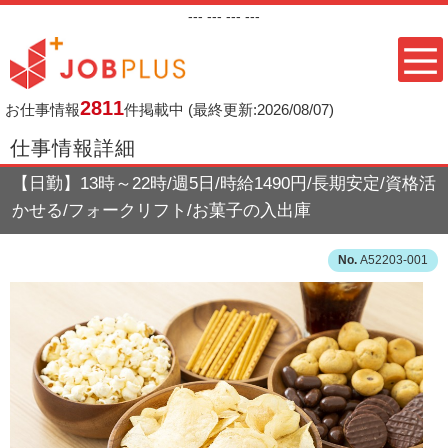
---
--- ---
---
2811
お仕事情報
件掲載中
(最終更新:2026/08/07)
仕事情報詳細
【日勤】13時～22時/週5日/時給1490円/長期安定/資格活
かせる/フォークリフト/お菓子の入出庫
A52203-001