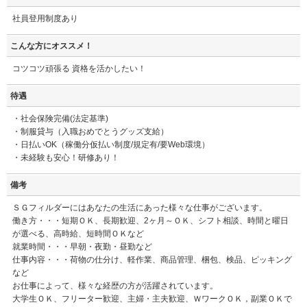
社員登用制度あり
こんな方にオススメ！
コツコツ頑張る 資格を活かしたい！
待遇
・社会保険完備(法定基準)
・制服貸与（入職おめでとうグッズ支給）
・日払いOK（稼働分仮払い制度/規定有/要Web環境）
・未経験も安心！研修あり！
備考
ＳＧフィルダーにはあなたの生活にあった様々な仕事がございます。
働き方・・・短期ＯＫ、長期歓迎、2ヶ月～ＯＫ、シフト相談、時間と曜日
が選べる、高時給、短時間ＯＫなど
就業時間・・・早朝・夜勤・昼勤など
仕事内容・・・荷物の仕分け、軽作業、商品管理、梱包、検品、ピッキング
など
お仕事によって、様々な経歴の方が活躍されています。
大学生ＯＫ、フリーター歓迎、主婦・主夫歓迎、ＷワークＯＫ，副業ＯＫで