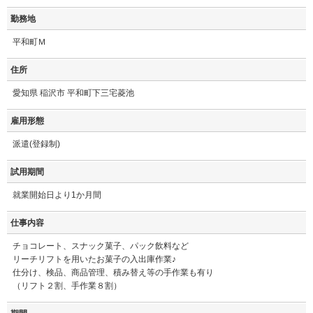
勤務地
平和町Ｍ
住所
愛知県 稲沢市 平和町下三宅菱池
雇用形態
派遣(登録制)
試用期間
就業開始日より1か月間
仕事内容
チョコレート、スナック菓子、パック飲料など
リーチリフトを用いたお菓子の入出庫作業♪
仕分け、検品、商品管理、積み替え等の手作業も有り
（リフト２割、手作業８割）