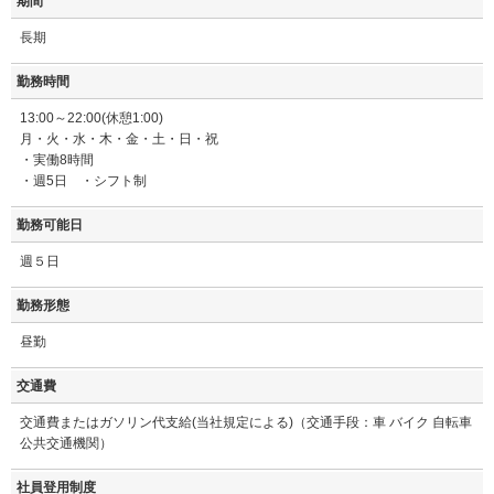
期間
長期
勤務時間
13:00～22:00(休憩1:00)
月・火・水・木・金・土・日・祝
・実働8時間
・週5日 ・シフト制
勤務可能日
週５日
勤務形態
昼勤
交通費
交通費またはガソリン代支給(当社規定による)（交通手段：車 バイク 自転車
公共交通機関）
社員登用制度