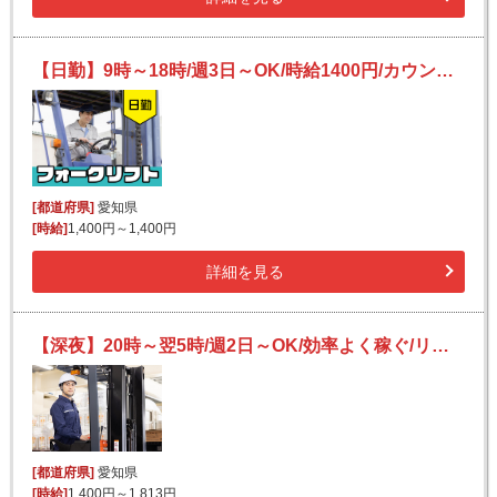
【日勤】9時～18時/週3日～OK/時給1400円/カウンターフォークリフトでパレッド、空箱の整理
[都道府県]
愛知県
[時給]
1,400円～1,400円
詳細を見る
【深夜】20時～翌5時/週2日～OK/効率よく稼ぐ/リーチリフト/食品の入出庫作業/Wワークにも
[都道府県]
愛知県
[時給]
1,400円～1,813円