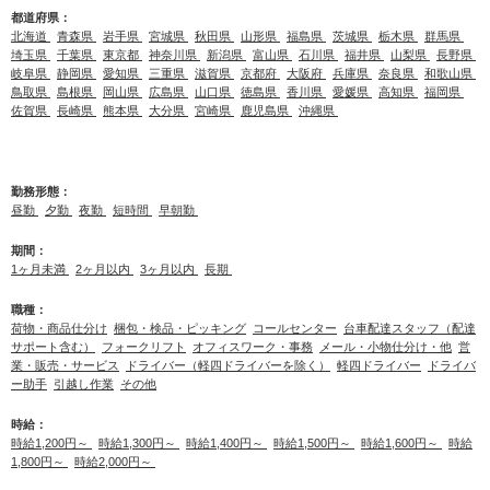
都道府県：
北海道
青森県
岩手県
宮城県
秋田県
山形県
福島県
茨城県
栃木県
群馬県
埼玉県
千葉県
東京都
神奈川県
新潟県
富山県
石川県
福井県
山梨県
長野県
岐阜県
静岡県
愛知県
三重県
滋賀県
京都府
大阪府
兵庫県
奈良県
和歌山県
鳥取県
島根県
岡山県
広島県
山口県
徳島県
香川県
愛媛県
高知県
福岡県
佐賀県
長崎県
熊本県
大分県
宮崎県
鹿児島県
沖縄県
勤務形態：
昼勤
夕勤
夜勤
短時間
早朝勤
期間：
1ヶ月未満
2ヶ月以内
3ヶ月以内
長期
職種：
荷物・商品仕分け
梱包・検品・ピッキング
コールセンター
台車配達スタッフ（配達
サポート含む）
フォークリフト
オフィスワーク・事務
メール・小物仕分け・他
営
業・販売・サービス
ドライバー（軽四ドライバーを除く）
軽四ドライバー
ドライバ
ー助手
引越し作業
その他
時給：
時給1,200円～
時給1,300円～
時給1,400円～
時給1,500円～
時給1,600円～
時給
1,800円～
時給2,000円～