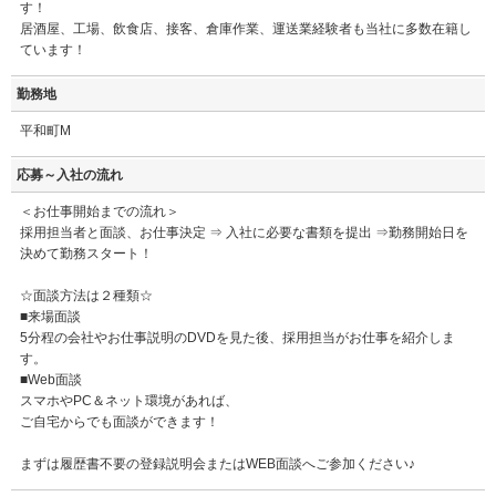
す！
居酒屋、工場、飲食店、接客、倉庫作業、運送業経験者も当社に多数在籍し
ています！
勤務地
平和町M
応募～入社の流れ
＜お仕事開始までの流れ＞
採用担当者と面談、お仕事決定 ⇒ 入社に必要な書類を提出 ⇒勤務開始日を
決めて勤務スタート！
☆面談方法は２種類☆
■来場面談
5分程の会社やお仕事説明のDVDを見た後、採用担当がお仕事を紹介しま
す。
■Web面談
スマホやPC＆ネット環境があれば、
ご自宅からでも面談ができます！
まずは履歴書不要の登録説明会またはWEB面談へご参加ください♪