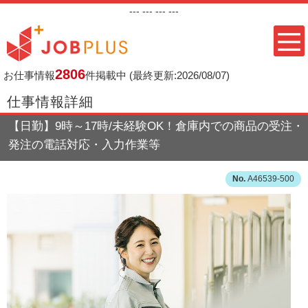
---
--- ---
---
2806
お仕事情報
件掲載中
(最終更新:2026/08/07)
仕事情報詳細
【日勤】9時～17時/未経験OK！倉庫内での商品の受注・
発注の電話対応・入力作業等
A46539-500