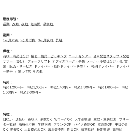
勤務形態：
昼勤
夕勤
夜勤
短時間
早朝勤
期間：
1ヶ月未満
2ヶ月以内
3ヶ月以内
長期
職種：
荷物・商品仕分け
梱包・検品・ピッキング
コールセンター
台車配達スタッフ（配達
サポート含む）
フォークリフト
オフィスワーク・事務
メール・小物仕分け・他
営
業・販売・サービス
ドライバー（軽四ドライバーを除く）
軽四ドライバー
ドライバ
ー助手
引越し作業
その他
時給：
時給1,200円～
時給1,300円～
時給1,400円～
時給1,500円～
時給1,600円～
時給
1,800円～
時給2,000円～
特徴：
日払い
週払い
高収入
副業OK
WワークOK
大学生歓迎
主婦・主夫歓迎
フリー
ター歓迎
高校生応援
学歴不問
ブランクOK
バイク通勤OK
車通勤OK
平日のみ
OK
時短OK
土日祝のみOK
履歴書不問
即日OK
短期歓迎
長期歓迎
高時給