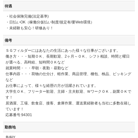
待遇
・社会保険完備(法定基準)
・日払いOK（稼働分仮払い制度/規定有/要Web環境）
・未経験も安心！研修あり！
備考
ＳＧフィルダーにはあなたの生活にあった様々な仕事がございます。
働き方・・・短期ＯＫ、長期歓迎、2ヶ月～ＯＫ、シフト相談、時間と曜日
が選べる、高時給、短時間ＯＫなど
就業時間・・・早朝・夜勤・昼勤など
仕事内容・・・荷物の仕分け、軽作業、商品管理、梱包、検品、ピッキング
など
お仕事によって、様々な経歴の方が活躍されています。
大学生ＯＫ、フリーター歓迎、主婦・主夫歓迎、ＷワークＯＫ，副業ＯＫで
す！
居酒屋、工場、飲食店、接客、倉庫作業、運送業経験者も当社に多数在籍し
ています！
応募番号:94301
勤務地
鳥飼Y