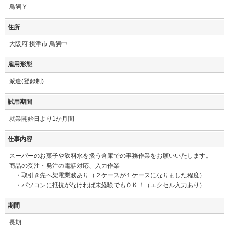
鳥飼Ｙ
住所
大阪府 摂津市 鳥飼中
雇用形態
派遣(登録制)
試用期間
就業開始日より1か月間
仕事内容
スーパーのお菓子や飲料水を扱う倉庫での事務作業をお願いいたします。
商品の受注・発注の電話対応、入力作業
・取引き先へ架電業務あり（２ケースが１ケースになりました程度）
・パソコンに抵抗がなければ未経験でもＯＫ！（エクセル入力あり）
期間
長期