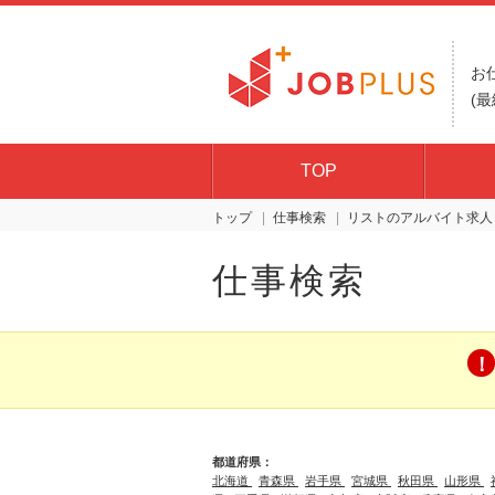
お
(最
TOP
トップ
仕事検索
リスト
仕事検索
都道府県：
北海道
青森県
岩手県
宮城県
秋田県
山形県