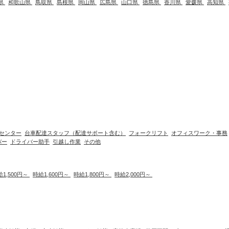
県
和歌山県
鳥取県
島根県
岡山県
広島県
山口県
徳島県
香川県
愛媛県
高知県
センター
台車配達スタッフ（配達サポート含む）
フォークリフト
オフィスワーク・事務
バー
ドライバー助手
引越し作業
その他
給1,500円～
時給1,600円～
時給1,800円～
時給2,000円～