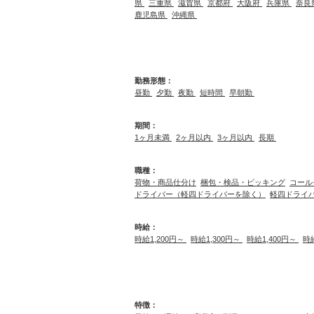
県
三重県
滋賀県
京都府
大阪府
兵庫県
奈良
鹿児島県
沖縄県
勤務形態：
昼勤
夕勤
夜勤
短時間
早朝勤
期間：
1ヶ月未満
2ヶ月以内
3ヶ月以内
長期
職種：
荷物・商品仕分け
梱包・検品・ピッキング
コール
ドライバー（軽四ドライバーを除く）
軽四ドライ
時給：
時給1,200円～
時給1,300円～
時給1,400円～
時
特徴：