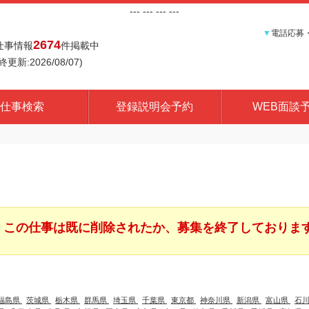
---
--- ---
---
▼
電話応募
2674
仕事情報
件掲載中
終更新:2026/08/07)
仕事検索
登録説明会予約
WEB面談
この仕事は既に削除されたか、募集を終了しておりま
福島県
茨城県
栃木県
群馬県
埼玉県
千葉県
東京都
神奈川県
新潟県
富山県
石