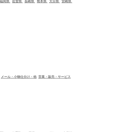
福岡県
佐賀県
長崎県
熊本県
大分県
宮崎県
メール・小物仕分け・他
営業・販売・サービス