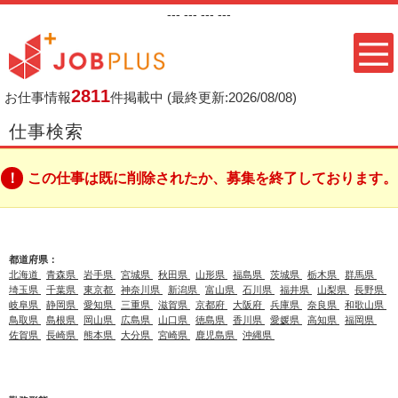
---
--- ---
---
2811
お仕事情報
件掲載中
(最終更新:2026/08/08)
仕事検索
この仕事は既に削除されたか、募集を終了しております。
都道府県：
北海道
青森県
岩手県
宮城県
秋田県
山形県
福島県
茨城県
栃木県
群馬県
埼玉県
千葉県
東京都
神奈川県
新潟県
富山県
石川県
福井県
山梨県
長野県
岐阜県
静岡県
愛知県
三重県
滋賀県
京都府
大阪府
兵庫県
奈良県
和歌山県
鳥取県
島根県
岡山県
広島県
山口県
徳島県
香川県
愛媛県
高知県
福岡県
佐賀県
長崎県
熊本県
大分県
宮崎県
鹿児島県
沖縄県