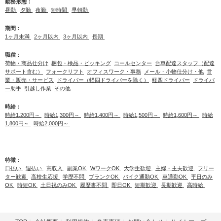
勤務形態：
昼勤
夕勤
夜勤
短時間
早朝勤
期間：
1ヶ月未満
2ヶ月以内
3ヶ月以内
長期
職種：
荷物・商品仕分け
梱包・検品・ピッキング
コールセンター
台車配達スタッフ（配達
サポート含む）
フォークリフト
オフィスワーク・事務
メール・小物仕分け・他
営
業・販売・サービス
ドライバー（軽四ドライバーを除く）
軽四ドライバー
ドライバ
ー助手
引越し作業
その他
時給：
時給1,200円～
時給1,300円～
時給1,400円～
時給1,500円～
時給1,600円～
時給
1,800円～
時給2,000円～
特徴：
日払い
週払い
高収入
副業OK
WワークOK
大学生歓迎
主婦・主夫歓迎
フリー
ター歓迎
高校生応援
学歴不問
ブランクOK
バイク通勤OK
車通勤OK
平日のみ
OK
時短OK
土日祝のみOK
履歴書不問
即日OK
短期歓迎
長期歓迎
高時給